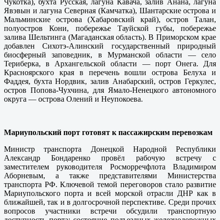
Чукотка), бухта Русская, лагуна Кавача, залив Анана, лагуна
Явэвын и лагуна Северная (Камчатка), Шантарские острова и
Мальминские острова (Хабаровский край), остров Талан,
полуостров Кони, побережье Тауйской губы, побережье
залива Шельтинга (Магаданская область). В Приморском крае
добавлен Сихотэ-Алинский государственный природный
биосферный заповедник, в Мурманской области — село
Териберка, в Архангельской области — порт Онега. Для
Красноярского края в перечень вошли острова Белуха и
Фаддея, бухта Нордвик, залив Анабарский, остров Геркулес,
остров Попова-Чухчина, для Ямало-Ненецкого автономного
округа — острова Олений и Неупокоева.
Мариупольский порт готовят к пассажирским перевозкам
Министр транспорта Донецкой Народной Республики
Александр Бондаренко провёл рабочую встречу с
заместителем руководителя Росморречфлота Владимиром
Аборневым, а также представителями Министерства
транспорта РФ. Ключевой темой переговоров стало развитие
Мариупольского порта и всей морской отрасли ДНР как в
ближайшей, так и в долгосрочной перспективе. Среди прочих
вопросов участники встречи обсудили транспортную
доступность порта: состояние подъездных железнодорожных