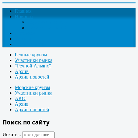
Главная
Новости
Круизные новости
Новости компаний
О проекте
Контакты
Поиск круизов
Речные круизы
Участники рынка
"Речной Альянс"
Архив
Архив новостей
Морские круизы
Участники рынка
АКО
Архив
Архив новостей
Поиск по сайту
Искать...