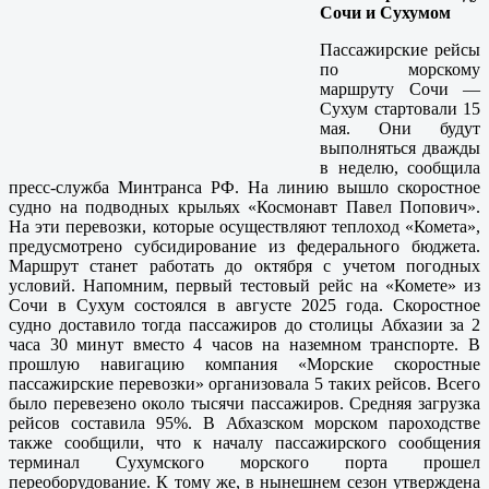
Сочи и Сухумом
Пассажирские рейсы
по морскому
маршруту Сочи —
Сухум стартовали 15
мая. Они будут
выполняться дважды
в неделю, сообщила
пресс-служба Минтранса РФ. На линию вышло скоростное
судно на подводных крыльях «Космонавт Павел Попович».
На эти перевозки, которые осуществляют теплоход «Комета»,
предусмотрено субсидирование из федерального бюджета.
Маршрут станет работать до октября с учетом погодных
условий. Напомним, первый тестовый рейс на «Комете» из
Сочи в Сухум состоялся в августе 2025 года. Скоростное
судно доставило тогда пассажиров до столицы Абхазии за 2
часа 30 минут вместо 4 часов на наземном транспорте. В
прошлую навигацию компания «Морские скоростные
пассажирские перевозки» организовала 5 таких рейсов. Всего
было перевезено около тысячи пассажиров. Средняя загрузка
рейсов составила 95%. В Абхазском морском пароходстве
также сообщили, что к началу пассажирского сообщения
терминал Сухумского морского порта прошел
переоборудование. К тому же, в нынешнем сезон утверждена