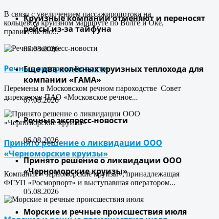
В связи с увеличением пассажиропотока на
Круизные компании отменяют и переносят
кольцевом круизном маршруте по Волге и Оке,
рейсы из-за тайфуна
правительство...
07.08.2026
Речные экспресс-новости
Еще два колёсных круизных теплохода для
компании «ГАМА»
Перемены в Московском речном пароходстве Совет
директоров ПАО «Московское речное...
07.08.2026
Речные экспресс-новости
06.08.2026
Принято решение о ликвидации ООО
«Черноморские круизы»
Принято решение о ликвидации ООО
«Черноморские круизы»
Компания «Черноморские круизы», принадлежащая
ФГУП «Росморпорт» и выступавшая оператором...
05.08.2026
Морские и речные происшествия июля