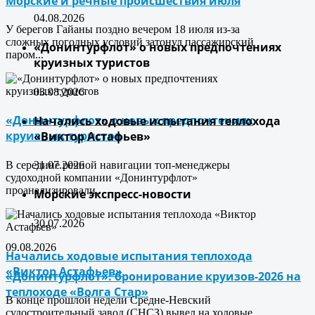
Морские и речные происшествия июля
04.08.2026
У берегов Гайаны поздно вечером 18 июля из-за
сложных погодных условий затонул пассажирский
«Донинтурфлот» о новых предпочтениях
паром...
круизных туристов
03.08.2026
«Донинтурфлот» о новых предпочтениях
Начались ходовые испытания теплохода
круизных туристов
«Виктор Астафьев»
В середине речной навигации топ-менеджеры
31.07.2026
судоходной компании «Донинтурфлот»
проанализировали...
Морские экспресс-новости
30.07.2026
09.08.2026
Начались ходовые испытания теплохода
«Виктор Астафьев»
«Донинтурфлот»: бронирование круизов-2026 на
теплоходе «Волга Стар»
В конце прошлой недели Средне-Невский
судостроительный завод (СНСЗ) вывел на ходовые