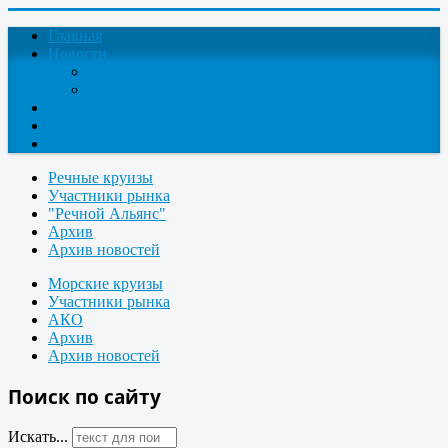
Главная
Новости
Круизные новости
Новости компаний
О проекте
Контакты
Поиск круизов
Речные круизы
Участники рынка
"Речной Альянс"
Архив
Архив новостей
Морские круизы
Участники рынка
АКО
Архив
Архив новостей
Поиск по сайту
Искать...