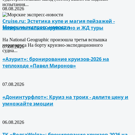
испытания...
08.08.2026
Cruise.ru: Эстетика купе и магия пейзажей -
Морские экспресс-новости
теперь не только круизы, но и ЖД туры
На National Geographic произошла третья вспышка
норовируса На борту круизно-экспедиционного
07.08.2026
судна...
«Азурит»: бронирование круизов-2026 на
теплоходе «Павел Миронов»
07.08.2026
«Донинтурфлот»: Круиз на троих - делите цену и
умножайте эмоции
06.08.2026
ТК «ВолгаWolga»: бронирование круизов-2026 на