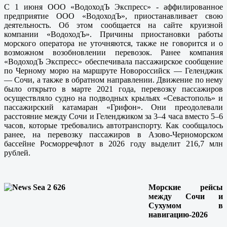
С 1 июня ООО «ВодоходЪ Экспресс» - аффилированное
предприятие ООО «ВодоходЪ», приостанавливает свою
деятельность. Об этом сообщается на сайте круизной
компании «ВодоходЪ». Причины приостановки работы
морского оператора не уточняются, также не говорится и о
возможном возобновлении перевозок. Ранее компания
«ВодоходЪ Экспресс» обеспечивала пассажирское сообщение
по Черному морю на маршруте Новороссийск — Геленджик
— Сочи, а также в обратном направлении. Движение по нему
было открыто в марте 2021 года, перевозку пассажиров
осуществляло судно на подводных крыльях «Севастополь» и
пассажирский катамаран «Грифон». Они преодолевали
расстояние между Сочи и Геленджиком за 3–4 часа вместо 5–6
часов, которые требовались автотранспорту. Как сообщалось
ранее, на перевозку пассажиров в Азово-Черноморском
бассейне Росморречфлот в 2026 году выделит 216,7 млн
рублей.
Морские рейсы
между Сочи и
Сухумом в
навигацию-2026