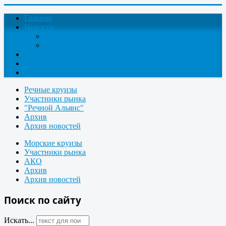
Главная
Новости
Круизные новости
Новости компаний
О проекте
Контакты
Поиск круизов
Речные круизы
Участники рынка
"Речной Альянс"
Архив
Архив новостей
Морские круизы
Участники рынка
АКО
Архив
Архив новостей
Поиск по сайту
Искать...