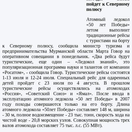
пойдет к Северному
полюсу
Атомный ледокол
«50 лет Победы»
летом выполнит
традиционные рейсы
с туристами на борту
к Северному полюсу, сообщила министр туризма и
предпринимательства Мурманской области Марта Говор на
оперативном совещании в понедельник. «Два рейса будут
туристические, еще один – «Ледокол знаний», это
популяризационная программа науки и талантов от компании
«Росатом», - сообщила Говор. Туристические рейсы состоятся
1-13 июля и 12-24 июля. Специальный рейс для одаренных
детей пройдет с 23 июля по 4 августа. В прошлом
туристические рейсы осуществлялись на атомоходах
«Россия», «Советский Союз» и «Ямал». После ввода в
эксплуатацию атомного ледокола «50 лет Победы» в 2007
году походы совершаются только на его борту. Длина
атомного ледокола «50лет Победы» составляет 148 м, ширина
- 30 м, полное водоизмещение - 23 тыс. тонн, скорость хода на
чистой воде - 20,8 морских узлов. Совокупная мощность трех
валов атомохода составляет 75 тыс. л.с. (55 МВт).