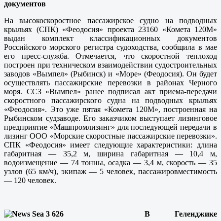
документов
На высокоскоростное пассажирское судно на подводных
крыльях (СПК) «Феодосия» проекта 23160 «Комета 120М»
выдан комплект классификационных документов
Российского морского регистра судоходства, сообщила в мае
его пресс-служба. Отмечается, что скоростной теплоход
построен при техническом взаимодействии судостроительных
заводов «Вымпел» (Рыбинск) и «Море» (Феодосия). Он будет
осуществлять пассажирские перевозки в районах Черного
моря. ССЗ «Вымпел» ранее подписал акт приема-передачи
скоростного пассажирского судна на подводных крыльях
«Феодосия». Это уже пятая «Комета 120М», построенная на
Рыбинском судзаводе. Его заказчиком выступает лизинговое
предприятие «Машпромлизинг» для последующей передачи в
лизинг ООО «Морские скоростные пассажирские перевозки».
СПК «Феодосия» имеет следующие характеристики: длина
габаритная — 35,2 м, ширина габаритная — 10,4 м,
водоизмещение — 74 тонны, осадка — 3,4 м, скорость — 35
узлов (65 км/ч), экипаж — 5 человек, пассажировместимость
— 120 человек.
В Геленджике