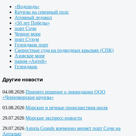
«Водоходъ»
Круизы на северный полс
Атомный ледокол
«50 лет Победы»
порт Сочи
Черное море
порт Сухум
Геленджик порт
Скоростные суда на подводных крыльях (СПК)
Азовское море
паром «Антей»
Геленджик
Другие новости
04.08.2026
Принято решение о ликвидации ООО
«Черноморские круизы»
03.08.2026
Морские и речные происшествия июля
29.07.2026
Морские экспресс-новости
29.07.2026
Astoria Grande временно меняет порт Сочи на
Анталью