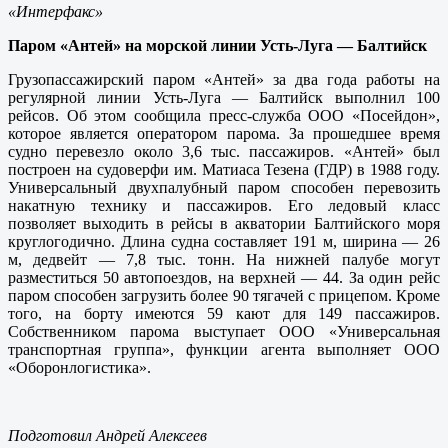
«Интерфакс»
Паром «Антей» на морской линии Усть-Луга — Балтийск
Грузопассажирский паром «Антей» за два года работы на
регулярной линии Усть-Луга — Балтийск выполнил 100
рейсов. Об этом сообщила пресс-служба ООО «Посейдон»,
которое является оператором парома. За прошедшее время
судно перевезло около 3,6 тыс. пассажиров. «Антей» был
построен на судоверфи им. Матиаса Тезена (ГДР) в 1988 году.
Универсальный двухпалубный паром способен перевозить
накатную технику и пассажиров. Его ледовый класс
позволяет выходить в рейсы в акватории Балтийского моря
круглогодично. Длина судна составляет 191 м, ширина — 26
м, дедвейт — 7,8 тыс. тонн. На нижней палубе могут
разместиться 50 автопоездов, на верхней — 44. За один рейс
паром способен загрузить более 90 тягачей с прицепом. Кроме
того, на борту имеются 59 кают для 149 пассажиров.
Собственником парома выступает ООО «Универсальная
транспортная группа», функции агента выполняет ООО
«Оборонлогистика».
Подготовил Андрей Алексеев