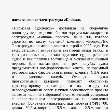
пассажирского электросудна «Байкал»
«Пермская судоверфь» доставила на сборочную
площадку первые девять блоков корпуса пассажирского
электросудна «Байкал» проекта ТФРП 700, которое
строится по заказу круизной компании «ВодоходЪ».
Электросудно намечено ввести в строй в 2027 году. Его
эксплуатация планируется в акватории озера Байкал в
трех различных вариантах: круизное судно, рейсовое
судно и как плавучая гостиница в межнавигационный
период. Для пассажиров на трех палубах судна
предусмотрены комфортабельные каюты, панорамный
ресторан, кафе-бар, детская игровая комната, СПА-зона
и прогулочные палубы. Оснащение судна
прогулочными катерами позволит обеспечить
транспортировку пассажиров и их высадку на
необорудованный берег. Важной особенностью проекта
является наличие гибридной энергетической установки
с использованием электродвижения и накопления
энергии. Основные характеристики проекта ТФРП 700:
длина - 69,8 м, ширина - 15,5 м, осадка — 2,5 м, экипаж