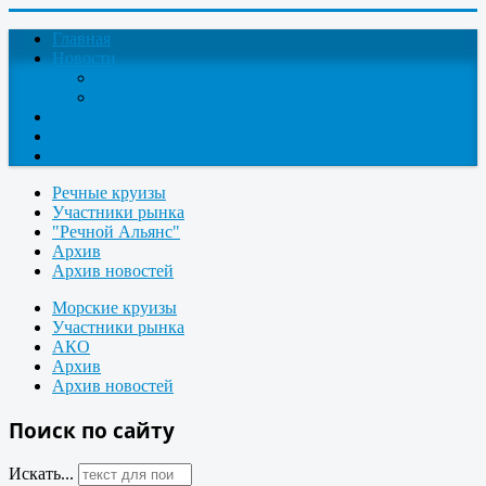
Главная
Новости
Круизные новости
Новости компаний
О проекте
Контакты
Поиск круизов
Речные круизы
Участники рынка
"Речной Альянс"
Архив
Архив новостей
Морские круизы
Участники рынка
АКО
Архив
Архив новостей
Поиск по сайту
Искать...