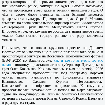
разрекламированный первыми лицами региона, в мае, как
планировалось ранее, запущен не будет. Вполне возможно,
что не произойдет этого даже в течении нынешнего года. О
чём в своем блоге первым написал бывший директор
департамента культуры Приморского края Сергей Матлин,
ссылаясь на слова генерального директор компании-оператора
«Интермарин Круиз Ферри Менеджмент» Игоря Глухова.
Впрочем, о том, что круизы не состоятся в назначенное время,
можно было понять гораздо раньше, по ряду ключевых
моментов.
Напомним, что о новом круизном проекте на Дальнем
Востоке стало известно еще в конце позапрошлого года. А в
прошлогоднем сентябре на Восточном экономическом форуме
(ВЭФ-2025) во Владивостоке,
как и где-то за месяц до его
начала
, новинку представил лично губернатор Приморского
края Олег Кожемяко. Как отмечалось, с мая по октябрь 2026
года специально приобретённый под программу морской
лайнер начнет курсировать по 10-дневному маршруту
Владивосток – Сахалин - Курилы - Петропавловск-
Камчатский и в обратном направлении. К тому же,
прорабатывалась возможность с ноября по март отправить
судно по международным линиям Азиатско-Тихоокеанского
региона с заходом в порты Китая, Северной Кореи, Вьетнама
и ряда других стран.