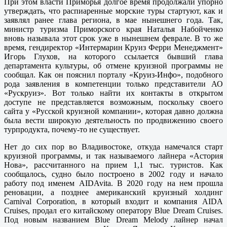
При этом власти Приморья долгое время продолжали упорно
утверждать, что распиаренные морские туры стартуют, как и
заявлял ранее глава региона, в мае нынешнего года. Так,
министр туризма Приморского края Наталья Набойченко
вновь называла этот срок уже в нынешнем феврале. В то же
время, гендиректор «Интермарин Круиз Ферри Менеджмент»
Игорь Глухов, на которого ссылается бывший глава
департамента культуры, об отмене круизной программы не
сообщал. Как он пояснил порталу «Круиз-Инфо», подобного
рода заявления в компетенции только представители АО
«Рускруиз». Вот только найти их контакты в открытом
доступе не представляется возможным, поскольку своего
сайта у «Русской круизной компании», которая давно должна
была вести широкую деятельность по продвижению своего
турпродукта, почему-то не существует.
Нет до сих пор во Владивостоке, откуда намечался старт
круизной программы, и так называемого лайнера «Астория
Нова», рассчитанного на прием 1,1 тыс. туристов. Как
сообщалось, судно было построено в 2002 году и начало
работу под именем AIDAvita. В 2020 году на нем прошла
реновации, а позднее американский круизный холдинг
Carnival Corporation, в который входит и компания AIDA
Cruises, продал его китайскому оператору Blue Dream Cruises.
Под новым названием Blue Dream Melody лайнер начал