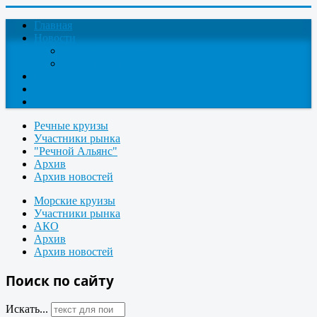
Главная
Новости
Круизные новости
Новости компаний
О проекте
Контакты
Поиск круизов
Речные круизы
Участники рынка
"Речной Альянс"
Архив
Архив новостей
Морские круизы
Участники рынка
АКО
Архив
Архив новостей
Поиск по сайту
Искать...