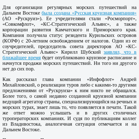
Для организации регулярных морских путешествий на
Дальнем Востоке
была создана «Русская круизная компания»
(АО «Рускруиз»). Ее учредителями стали «Росморпорт»,
«Совкомфлот», «КС-Стратегический Альянс», а также
корпорации развития Камчатского и Приморского края.
Компания получила статус резидента Курильских островов
(КОРФ) с 20-летним освобождением от налогов. Один из ее
соучредителей, председатель совета директоров АО «КС-
Стратегический Альянс» Кирилл Шубский
заявлял, что в
ближайшее время
будет опубликовано круизное расписание и
начнутся продажи морских путешествий. Ни того ни другого
нет до сих пор.
Как рассказал глава компании «Инфофлот» Андрей
Михайловский, о реализации туров либо с какими-то другими
предложениями от «Рускруиза» к ним никто не обращался.
Более того, о самой недавно созданной круизной компании
ведущий агрегатор страны, специализирующийся на речных и
морских турах, знает лишь то, что появляется в печати. Такой
же ответ можно услышать и в других столичных
туроператорских компаниях. И судя по публикациям коллег
из Владивостока, аналогичная ситуация отмечается и на
Дальнем Востоке.