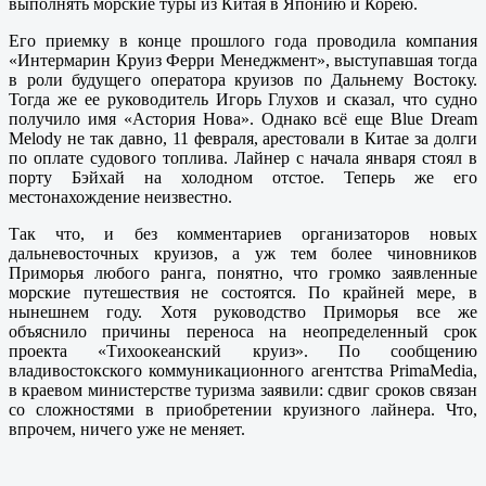
выполнять морские туры из Китая в Японию и Корею.
Его приемку в конце прошлого года проводила компания
«Интермарин Круиз Ферри Менеджмент», выступавшая тогда
в роли будущего оператора круизов по Дальнему Востоку.
Тогда же ее руководитель Игорь Глухов и сказал, что судно
получило имя «Астория Нова». Однако всё еще Blue Dream
Melody не так давно, 11 февраля, арестовали в Китае за долги
по оплате судового топлива. Лайнер с начала января стоял в
порту Бэйхай на холодном отстое. Теперь же его
местонахождение неизвестно.
Так что, и без комментариев организаторов новых
дальневосточных круизов, а уж тем более чиновников
Приморья любого ранга, понятно, что громко заявленные
морские путешествия не состоятся. По крайней мере, в
нынешнем году. Хотя руководство Приморья все же
объяснило причины переноса на неопределенный срок
проекта «Тихоокеанский круиз». По сообщению
владивостокского коммуникационного агентства PrimaMedia,
в краевом министерстве туризма заявили: сдвиг сроков связан
со сложностями в приобретении круизного лайнера. Что,
впрочем, ничего уже не меняет.