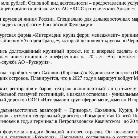
 млн рублей. Основной вид деятельности – предоставление услу
яющей организацией является АО «КС-Стратегический Альянс».
ая круизная линия России. Специально для дальневосточных м
ет ходить под флагом Российской Федерации.
рбургская фирма «Интермарин круиз ферри менеджмент» приним
лайнером «Астория Гранде», который выполняет круизы по Черн
тить долгожданный круизный проект, но и впервые сделать ос
нам инвестиционные преференции на 20 лет. Это поможет 
с-служба АО «Рускруиз».
ке, пройдет через Сахалин (Корсаков) к Курильские острова (
х островов. Планируется, что в 2027 году в маршрут войдут М
их ресторанов и баров, театрально-концертный зал на тысячу 
табельной плавучей гостиницей, а каждая остановка - уникальн
ьный директор ООО «Интермарин круиз ферри менеджмент» Игор
дальневосточных акваторий – Приморья, Сахалина, Курил, К
ка», - отметил генеральный директор «Росморпорта» Сергей Пыл
ловек в год, а терминал в Петропавловске-Камчатском - до 20 т
м форуме мы видим большой интерес отрасли. Он позволит о
или в компании «Рускруиз». Напомним, соглашение о сотруднич