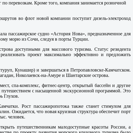
г по перевозкам. Кроме того, компания занимается розничной
аршрутов во флот новой компании поступит дизель-электроход
ала пассажирское судно «Астория Нова», предназначенное для
ому морю из Сочи, следуя в порты Турции.
трова доступными для массового туризма. Статус резидента
реализовать проект максимально эффективно и предложить
Итуруп, Кунашир) и завершаться в Петропавловске-Камчатском.
агадан, Николаевск-на-Амуре и Шантарские острова.
мест, спа-комплекс, фитнес-центр, открытый бассейн и другие
ым путешествием с насыщенной экскурсионной программой. Это
ь Глухов.
амчатки. Рост пассажиропотока также станет стимулом для
ин. Ожидается, что новая круизная структура обеспечит порт
ыс. человек.
ткрыть путешественникам малодоступные красоты России, а
естве по проекту развития морского круизного туризма было