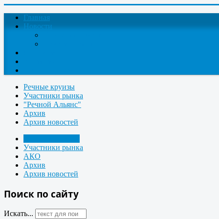
Главная
Новости
Круизные новости
Новости компаний
О проекте
Контакты
Поиск круизов
Речные круизы
Участники рынка
"Речной Альянс"
Архив
Архив новостей
Морские круизы
Участники рынка
АКО
Архив
Архив новостей
Поиск по сайту
Искать...