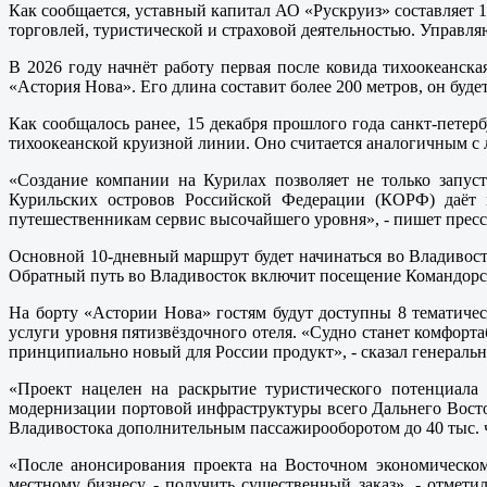
Как сообщается, уставный капитал АО «Рускруиз» составляет 1
торговлей, туристической и страховой деятельностью. Управл
В 2026 году начнёт работу первая после ковида тихоокеанск
«Астория Нова». Его длина составит более 200 метров, он буд
Как сообщалось ранее, 15 декабря прошлого года санкт-пете
тихоокеанской круизной линии. Оно считается аналогичным с 
«Создание компании на Курилах позволяет не только запус
Курильских островов Российской Федерации (КОРФ) даёт 
путешественникам сервис высочайшего уровня», - пишет прес
Основной 10-дневный маршрут будет начинаться во Владивосто
Обратный путь во Владивосток включит посещение Командорски
На борту «Астории Нова» гостям будут доступны 8 тематическ
услуги уровня пятизвёздочного отеля. «Судно станет комфор
принципиально новый для России продукт», - сказал генерал
«Проект нацелен на раскрытие туристического потенциала 
модернизации портовой инфраструктуры всего Дальнего Восто
Владивостока дополнительным пассажирооборотом до 40 тыс. че
«После анонсирования проекта на Восточном экономическо
местному бизнесу - получить существенный заказ», - отмет