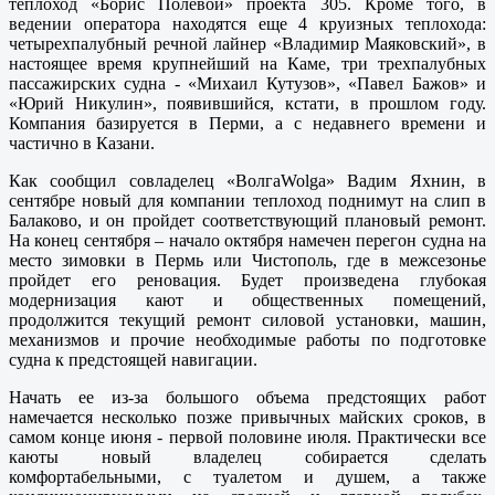
теплоход «Борис Полевой» проекта 305. Кроме того, в
ведении оператора находятся еще 4 круизных теплохода:
четырехпалубный речной лайнер «Владимир Маяковский», в
настоящее время крупнейший на Каме, три трехпалубных
пассажирских судна - «Михаил Кутузов», «Павел Бажов» и
«Юрий Никулин», появившийся, кстати, в прошлом году.
Компания базируется в Перми, а с недавнего времени и
частично в Казани.
Как сообщил совладелец «ВолгаWolga» Вадим Яхнин, в
сентябре новый для компании теплоход поднимут на слип в
Балаково, и он пройдет соответствующий плановый ремонт.
На конец сентября – начало октября намечен перегон судна на
место зимовки в Пермь или Чистополь, где в межсезонье
пройдет его реновация. Будет произведена глубокая
модернизация кают и общественных помещений,
продолжится текущий ремонт силовой установки, машин,
механизмов и прочие необходимые работы по подготовке
судна к предстоящей навигации.
Начать ее из-за большого объема предстоящих работ
намечается несколько позже привычных майских сроков, в
самом конце июня - первой половине июля. Практически все
каюты новый владелец собирается сделать
комфортабельными, с туалетом и душем, а также