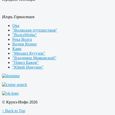
Игорь Горностаев
Ока
"Волжские путешествия"
"ВолгаWolga"
Река Волга
Вадим Яхнин
Кама
"Михаил Кутузов"
"Владимир Маяковский"
"Павел Бажов"
"Юрий Никулин"
© Круиз-Инфо 2026
↑ Back to Top