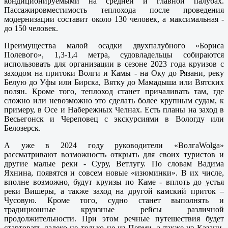
кондиционируемыми на средней и главной палубах.
Пассажировместимость теплохода после проведения
модернизации составит около 130 человек, а максимальная -
до 150 человек.
Преимущества малой осадки двухпалубного «Бориса
Полевого», 1,3-1,4 метра, судовладельцы собираются
использовать для организации в сезоне 2023 года круизов с
заходом на притоки Волги и Камы - на Оку до Рязани, реку
Белую до Уфы или Бирска, Вятку до Мамадыша или Вятских
полян. Кроме того, теплоход станет причаливать там, где
сложно или невозможно это сделать более крупным судам, к
примеру, в Осе и Набережных Челнах. Есть планы на заход в
Весьегонск и Череповец с экскурсиями в Вологду или
Белозерск.
А уже в 2024 году руководители «ВолгаWolga»
рассматривают возможность открыть для своих туристов и
другие малые реки - Суру, Ветлугу. По словам Вадима
Яхнина, появятся и совсем новые «изюминки». В их числе,
вполне возможно, будут круизы по Каме - вплоть до устья
реки Вишеры, а также заход на другой камский приток –
Чусовую. Кроме того, судно станет выполнять и
традиционные круизные рейсы различной
продолжительности. При этом речные путешествия будет
стартовать далеко не только не из Перми, а также из Казани,