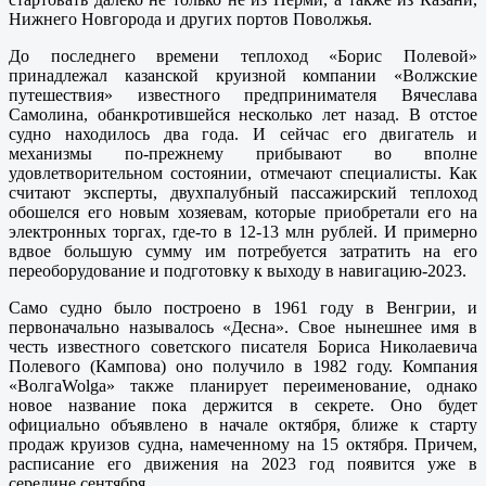
Нижнего Новгорода и других портов Поволжья.
До последнего времени теплоход «Борис Полевой»
принадлежал казанской круизной компании «Волжские
путешествия» известного предпринимателя Вячеслава
Самолина, обанкротившейся несколько лет назад. В отстое
судно находилось два года. И сейчас его двигатель и
механизмы по-прежнему прибывают во вполне
удовлетворительном состоянии, отмечают специалисты. Как
считают эксперты, двухпалубный пассажирский теплоход
обошелся его новым хозяевам, которые приобретали его на
электронных торгах, где-то в 12-13 млн рублей. И примерно
вдвое большую сумму им потребуется затратить на его
переоборудование и подготовку к выходу в навигацию-2023.
Само судно было построено в 1961 году в Венгрии, и
первоначально называлось «Десна». Свое нынешнее имя в
честь известного советского писателя Бориса Николаевича
Полевого (Кампова) оно получило в 1982 году. Компания
«ВолгаWolga» также планирует переименование, однако
новое название пока держится в секрете. Оно будет
официально объявлено в начале октября, ближе к старту
продаж круизов судна, намеченному на 15 октября. Причем,
расписание его движения на 2023 год появится уже в
середине сентября.