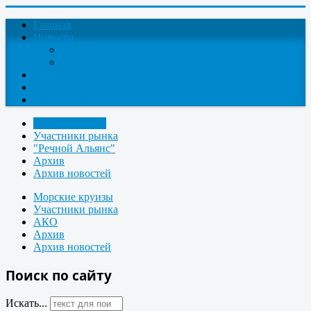
Главная
Новости
Круизные новости
Новости компаний
О проекте
Контакты
Поиск круизов
Речные круизы
Участники рынка
"Речной Альянс"
Архив
Архив новостей
Морские круизы
Участники рынка
АКО
Архив
Архив новостей
Поиск по сайту
Искать...