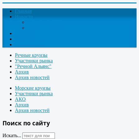
Главная
Новости
Круизные новости
Новости компаний
О проекте
Контакты
Поиск круизов
Речные круизы
Участники рынка
"Речной Альянс"
Архив
Архив новостей
Морские круизы
Участники рынка
АКО
Архив
Архив новостей
Поиск по сайту
Искать...