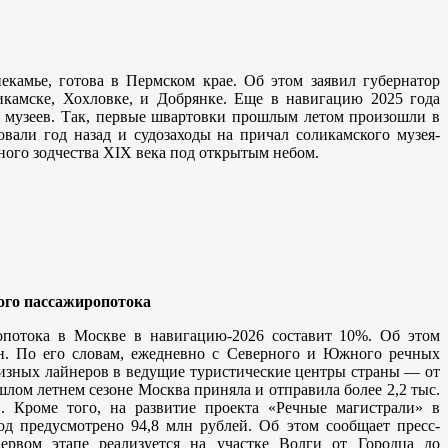
екамье, готова в Пермском крае. Об этом заявил губернатор
камске, Хохловке, и Добрянке. Еще в навигацию 2025 года
их музеев. Так, первые швартовки прошлым летом произошли в
вали год назад и судозаходы на причал соликамского музея-
ого зодчества XIX века под открытым небом.
ного пассажиропотока
потока в Москве в навигацию-2026 составит 10%. Об этом
. По его словам, ежедневно с Северного и Южного речных
руизных лайнеров в ведущие туристические центры страны — от
лом летнем сезоне Москва приняла и отправила более 2,2 тыс.
в. Кроме того, на развитие проекта «Речные магистрали» в
д предусмотрено 94,8 млн рублей. Об этом сообщает пресс-
рвом этапе реализуется на участке Волги от Городца до