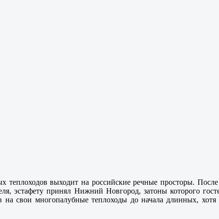
х теплоходов выходит на российские речные просторы. После с
преля, эстафету принял Нижний Новгород, затоны которого г
ов на свои многопалубные теплоходы до начала длинных, хотя