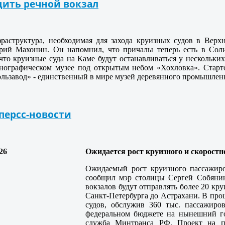
дить речной вокзал
раструктура, необходимая для захода круизных судов в Верхн
ий Махонин. Он напомнил, что причалы теперь есть в Соли
что круизные суда на Каме будут останавливаться у нескольк
тнографическом музее под открытым небом «Хохловка». Старто
льзавод» - единственный в мире музей деревянного промышленн
персс-новости
Ожидается рост круизного и скорост
Ожидаемый рост круизного пассажиро
сообщил мэр столицы Сергей Собянин
вокзалов будут отправлять более 20 к
Санкт-Петербурга до Астрахани. В прош
судов, обслужив 360 тыс. пассажиро
федеральном бюджете на нынешний го
служба Минтранса РФ. Проект на пе