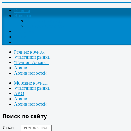
Главная
Новости
Круизные новости
Новости компаний
О проекте
Контакты
Поиск круизов
Речные круизы
Участники рынка
"Речной Альянс"
Архив
Архив новостей
Морские круизы
Участники рынка
АКО
Архив
Архив новостей
Поиск по сайту
Искать...