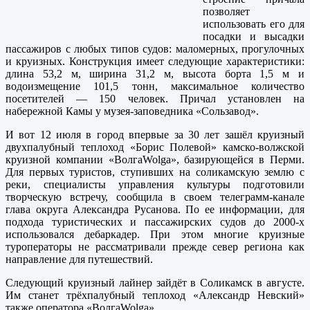
позволяет
использовать его для
посадки и высадки
пассажиров с любых типов судов: маломерных, прогулочных
и круизных. Конструкция имеет следующие характеристики:
длина 53,2 м, ширина 31,2 м, высота борта 1,5 м и
водоизмещение 101,5 тонн, максимальное количество
посетителей — 150 человек. Причал установлен на
набережной Камы у музея-заповедника «Сользавод».
И вот 12 июля в город впервые за 30 лет зашёл круизный
двухпалубный теплоход «Борис Полевой» камско-волжской
круизной компании «ВолгаWolga», базирующейся в Перми.
Для первых туристов, ступивших на соликамскую землю с
реки, специалисты управления культуры подготовили
творческую встречу, сообщила в своем телеграмм-канале
глава округа Александра Русанова. По ее информации, для
подхода туристических и пассажирских судов до 2000-х
использовался дебаркадер. При этом многие круизные
туроператоры не рассматривали прежде север региона как
направление для путешествий.
Следующий круизный лайнер зайдёт в Соликамск в августе.
Им станет трёхпалубный теплоход «Александр Невский»
также оператора «ВолгаWolga».