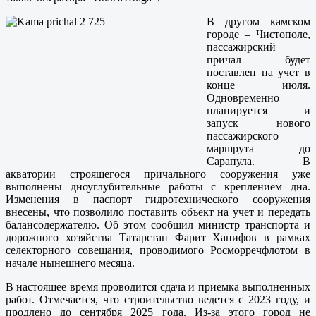
В другом камском
городе – Чистополе,
пассажирский
причал будет
поставлен на учет в
конце июля.
Одновременно
планируется и
запуск нового
пассажирского
маршрута до
Сарапула. В
акватории строящегося причального сооружения уже
выполнены дноуглубительные работы с креплением дна.
Изменения в паспорт гидротехнического сооружения
внесены, что позволило поставить объект на учет и передать
балансодержателю. Об этом сообщил министр транспорта и
дорожного хозяйства Татарстан Фарит Ханифов в рамках
селекторного совещания, проводимого Росморречфлотом в
начале нынешнего месяца.
В настоящее время проводится сдача и приемка выполненных
работ. Отмечается, что строительство ведется с 2023 году, и
продлено до сентября 2025 года. Из-за этого город не