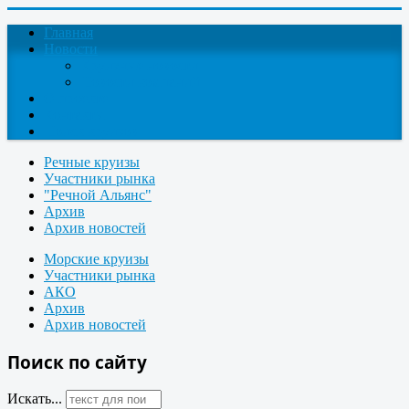
Главная
Новости
Круизные новости
Новости компаний
О проекте
Контакты
Поиск круизов
Речные круизы
Участники рынка
"Речной Альянс"
Архив
Архив новостей
Морские круизы
Участники рынка
АКО
Архив
Архив новостей
Поиск по сайту
Искать...