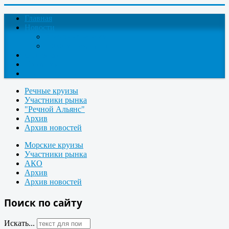
Главная
Новости
Круизные новости
Новости компаний
О проекте
Контакты
Поиск круизов
Речные круизы
Участники рынка
"Речной Альянс"
Архив
Архив новостей
Морские круизы
Участники рынка
АКО
Архив
Архив новостей
Поиск по сайту
Искать...