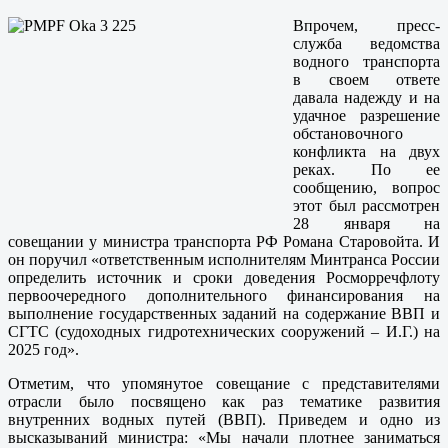
Впрочем, пресс-
служба ведомства
водного транспорта
в своем ответе
давала надежду и на
удачное разрешение
обстановочного
конфликта на двух
реках. По ее
сообщению, вопрос
этот был рассмотрен
28 января на
совещании у министра транспорта РФ Романа Старовойта. И
он поручил «ответственным исполнителям Минтранса России
определить источник и сроки доведения Росморречфлоту
первоочередного дополнительного финансирования на
выполнение государственных заданий на содержание ВВП и
СГТС (судоходных гидротехнических сооружений – И.Г.) на
2025 год».
Отметим, что упомянутое совещание с представителями
отрасли было посвящено как раз тематике развития
внутренних водных путей (ВВП). Приведем и одно из
высказываний министра: «Мы начали плотнее заниматься