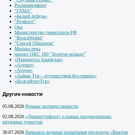
Росморречфлот
"ГАМА"
«Белый лебедь»
"Речфлот"
Ока
Министерство транспорта РФ
"ВолгаWolga"
"Сергей Образцов"
Москва река
проект ПКС 180 "Золотое кольцо"
«Принцесса Анабелла»
«Азурит»
«Аурум»
«Арман Тур – путешествия без границ»
«ВолгаФлотТур»
Другие новости
05.08.2026
Речные экспресс-новости
02.08.2026
«Донинтурфлот» о новых предпочтениях
круизных туристов
30.07.2026
Начались ходовые испытания теплохода «Виктор