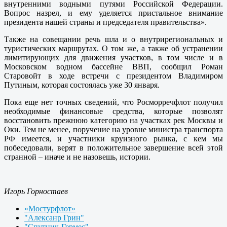
внутренними водными путями Российской Федерации.
Вопрос назрел, и ему уделяется пристальное внимание
президента нашей страны и председателя правительства».
Также на совещании речь шла и о внутрирегиональных и
туристических маршрутах. О том же, а также об устранении
лимитирующих для движения участков, в том числе и в
Московском водном бассейне ВВП, сообщил Роман
Старовойт в ходе встречи с президентом Владимиром
Путиным, которая состоялась уже 30 января.
Пока еще нет точных сведений, что Росморречфлот получил
необходимые финансовые средства, которые позволят
восстановить прежнюю категорию на участках рек Москвы и
Оки. Тем не менее, поручение на уровне министра транспорта
РФ имеется, и участники круизного рынка, с кем мы
побеседовали, верят в положительное завершение всей этой
странной – иначе и не назовешь, истории.
Игорь Горностаев
«Мостурфлот»
"Алексанр Грин"
"Спутник-Гермес"