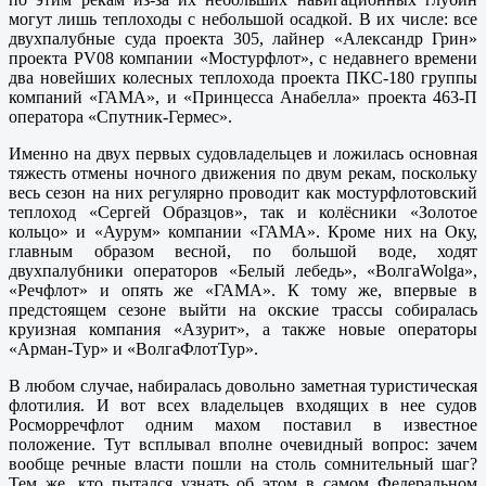
могут лишь теплоходы с небольшой осадкой. В их числе: все
двухпалубные суда проекта 305, лайнер «Александр Грин»
проекта PV08 компании «Мостурфлот», с недавнего времени
два новейших колесных теплохода проекта ПКС-180 группы
компаний «ГАМА», и «Принцесса Анабелла» проекта 463-П
оператора «Спутник-Гермес».
Именно на двух первых судовладельцев и ложилась основная
тяжесть отмены ночного движения по двум рекам, поскольку
весь сезон на них регулярно проводит как мостурфлотовский
теплоход «Сергей Образцов», так и колёсники «Золотое
кольцо» и «Аурум» компании «ГАМА». Кроме них на Оку,
главным образом весной, по большой воде, ходят
двухпалубники операторов «Белый лебедь», «ВолгаWolga»,
«Речфлот» и опять же «ГАМА». К тому же, впервые в
предстоящем сезоне выйти на окские трассы собиралась
круизная компания «Азурит», а также новые операторы
«Арман-Тур» и «ВолгаФлотТур».
В любом случае, набиралась довольно заметная туристическая
флотилия. И вот всех владельцев входящих в нее судов
Росморречфлот одним махом поставил в известное
положение. Тут всплывал вполне очевидный вопрос: зачем
вообще речные власти пошли на столь сомнительный шаг?
Тем же, кто пытался узнать об этом в самом Федеральном