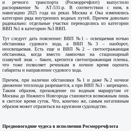
и речного транспорта (Росморречфлот) выпустило
распоряжение № АТ-531-р. В соответствии с ним, в
навигацию 2025 года на реках Москва и Ока изменялись
категории ряда внутренних водных путей. Причем довольно
радикально: отдельные участки переводились из категории
ВВП №1 в категорию №3 ВВП.
Тут следует дать пояснение: ВВП №1 – освещаемая ночью
обстановка судового хода, а ВВП №3 – наоборот,
неосвещаемая. Есть еще и ВВП №2 – светоотражающая
обстановка, когда вместо лампочки на стационарный
плавучий знак – бакен, крепится светоотражающая пленка,
что тоже позволяет речникам в ночное время оценить
габариты и направление судового хода.
Причем, при наличии обстановки №1 и даже №2 ночное
движение теплохода разрешается, а при ВВП №3 - запрещено.
Таким образом, прохождение по водным маршрутам от
Москвы до Нижнего Новгорода становится возможным лишь
в светлое время суток. Что, конечно же, самым негативным
образом может отразиться на круизном судоходстве.
Предновогодние чудеса в исполнении Росморречфлота