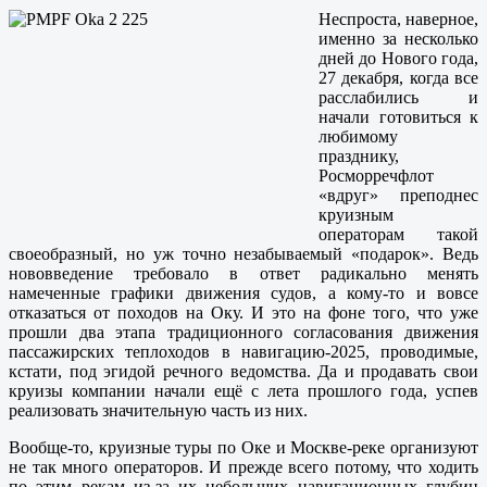
Неспроста, наверное,
именно за несколько
дней до Нового года,
27 декабря, когда все
расслабились и
начали готовиться к
любимому
празднику,
Росморречфлот
«вдруг» преподнес
круизным
операторам такой
своеобразный, но уж точно незабываемый «подарок». Ведь
нововведение требовало в ответ радикально менять
намеченные графики движения судов, а кому-то и вовсе
отказаться от походов на Оку. И это на фоне того, что уже
прошли два этапа традиционного согласования движения
пассажирских теплоходов в навигацию-2025, проводимые,
кстати, под эгидой речного ведомства. Да и продавать свои
круизы компании начали ещё с лета прошлого года, успев
реализовать значительную часть из них.
Вообще-то, круизные туры по Оке и Москве-реке организуют
не так много операторов. И прежде всего потому, что ходить
по этим рекам из-за их небольших навигационных глубин