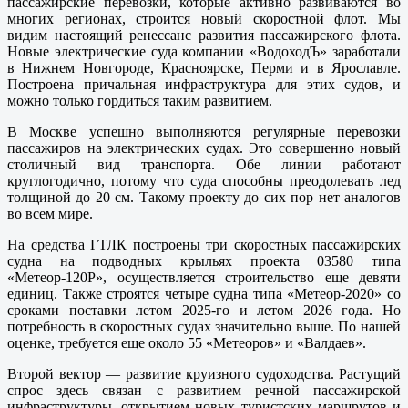
пассажирские перевозки, которые активно развиваются во
многих регионах, строится новый скоростной флот. Мы
видим настоящий ренессанс развития пассажирского флота.
Новые электрические суда компании «ВодоходЪ» заработали
в Нижнем Новгороде, Красноярске, Перми и в Ярославле.
Построена причальная инфраструктура для этих судов, и
можно только гордиться таким развитием.
В Москве успешно выполняются регулярные перевозки
пассажиров на электрических судах. Это совершенно новый
столичный вид транспорта. Обе линии работают
круглогодично, потому что суда способны преодолевать лед
толщиной до 20 см. Такому проекту до сих пор нет аналогов
во всем мире.
На средства ГТЛК построены три скоростных пассажирских
судна на подводных крыльях проекта 03580 типа
«Метеор-120Р», осуществляется строительство еще девяти
единиц. Также строятся четыре судна типа «Метеор-2020» со
сроками поставки летом 2025-го и летом 2026 года. Но
потребность в скоростных судах значительно выше. По нашей
оценке, требуется еще около 55 «Метеоров» и «Валдаев».
Второй вектор — развитие круизного судоходства. Растущий
спрос здесь связан с развитием речной пассажирской
инфраструктуры, открытием новых туристских маршрутов и