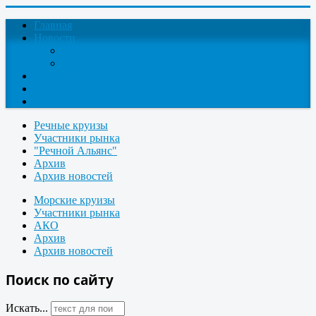
Главная
Новости
Круизные новости
Новости компаний
О проекте
Контакты
Поиск круизов
Речные круизы
Участники рынка
"Речной Альянс"
Архив
Архив новостей
Морские круизы
Участники рынка
АКО
Архив
Архив новостей
Поиск по сайту
Искать...