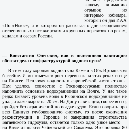
вашему вниманию
отрывок из
интервью юбиляра,
который он дал ИАА
«ПортНьюс», и в котором он рассказал о дне сегодняшнем
отечественных пассажирских и круизных перевозок по рекам,
каналам и озерам России.
— Константин Олегович, как в нынешнюю навигацию
обстоят дела с инфраструктурой водного пути?
— В этом году хорошая водность на Каме и в Обь-Иртышском
бассейне. И мы отмечаем рост перевозок на этих реках и еще
на Енисее. Неплохая водность в европейской части страны.
Нам удалось совместно с Росводресурсами полностью
наполнить основные водохранилища на Волге. У нас такое
редко бывает: уровень воды в Рыбинском водохранилище не
упал, а даже вырос на 20 см. На Дону навигация, скорее всего,
пройдет без ограничений по осадке судов. Если говорить про
всю Единую глубоководную систему, то после окончания
реконструкции в Городце и завершения строительства
Багаевского гидроузла, останется только одно узкое место —
на Каме от шлюза Чайковский до Сарапула. Это порядка 80