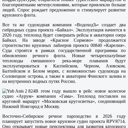
благоприятными метеоусловиями, которые привлекли больше
людей. Спрос рождает предложение и стимулирует развитие
круизного флота.
Все та же судоходная компания «ВодоходЪ» создает два
гибридных судна проекта «Байкал». Эксплуатация начнется в
2026 году, теплоход будет совершать рейсы в акватории озера
Байкал. На заводе «Красное Сормово» продолжается
строительство круизных лайнеров проекта 00840 «Карелия».
Суда строятся в рамках государственной программы по
обновлению речного флота. Новые четырехпалубные
теплоходы смешанного река-море плавания будут
эксплуатироваться в Каспийском, Черном, Азовском,
Балтийском и Белом морях, с возможностью судозахода на
Соловецкие острова, а также в акватории Финского залива и
на внутренних водных путях России.
В этом году вышло в рейс новое колесное
судно «Аурум» компании «Гама». Теплоход поставлен на
круговой маршрут «Московская кругосветка», соединяющий
Нижний Новгород и Москву.
Восточно-Сибирское речное пароходство в 2026 году
планирует запустить новое круизное судно проекта RPV8714.
Оно открывает новые перспективы для развития круизного