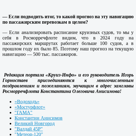
— Если подводить итог, то какой прогноз на эту навигацию
по пассажирским перевозкам в целом?
— Если анализировать расписание круизных судов, то мы у
себя в Росморречфлоте видим, что в 2024 году на
пассажирских маршрутах работает больше 100 судов, а в
прошлом году их было 85. Поэтому наш прогноз на текущую
навигацию — 500 тыс. пассажиров.
Редакция портала «Круиз-Инфо» и его руководитель Игорь
Горностаев присоединяются к многочисленным
поздравлениям и пожеланиям, звучащим в адрес замглавы
Росморречфлота Константина Олеговича Анисимова!
«Водоходъ»
«Мостурфлот»
"ГАМА"
Константин Анисимов
Великий Новгород
"Валдай 45Р"
"Метеор-120"