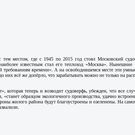
 с тем местом, где с 1945 по 2015 год стоял Московский су
наиболее известным стал его теплоход «Москва». Нынешние 
 требованиям времени». А на освободившемся месте эти умные
о них всё же допёрло, что зарабатывать можно не только на ра
», которая теперь и возводит судоверфь, убежден, что все слу
, «станет образцом экологичного производства, удачно встроен
роны жилого района будут благоустроены и озеленены. На самом
развалили.