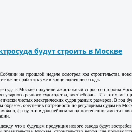
ектросуда будут строить в Москве
обянин на прошлой неделе осмотрел ход строительства новой
ие начнет работать уже в конце нынешнего года.
е суда в Москве получили ажиотажный спрос со стороны москв
 регулярного речного судоходства, востребована. И с этим мы 
гически чистых электрических судов разных размеров. В год буд
им образом, обеспечив потребность по регулярным судам на Моск
можно, фразу, что в дальнейшем завод постепенно заместит «воо
ации.
дежду, что в будущем продукция нового завода будут востребов
 правительства Москвы, строительство верфи для производств