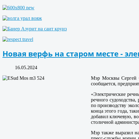
Новая верфь на старом месте - эл
16.05.2024
Мэр Москвы Сергей С
сообщается, предприят
«Электрические речны
речного судоходства,
по производству эколо
конца этого года, так
добавил ключевую, воз
столичной администр
Мэр также выразил на
пресс-службы мэрии и