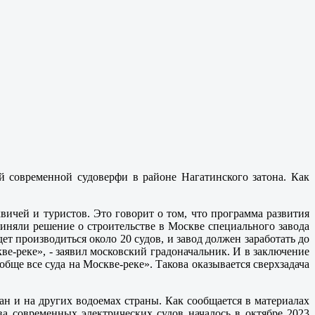
 современной судоверфи в районе Нагатинского затона. Как
ичей и туристов. Это говорит о том, что программа развития
приняли решение о строительстве в Москве специального завода
ет производиться около 20 судов, и завод должен заработать до
ве-реке», - заявил московский градоначальник. И в заключение
бще все суда на Москве-реке». Такова оказывается сверхзадача
ан и на других водоемах страны. Как сообщается в материалах
а современных электрических судов началось в октябре 2023