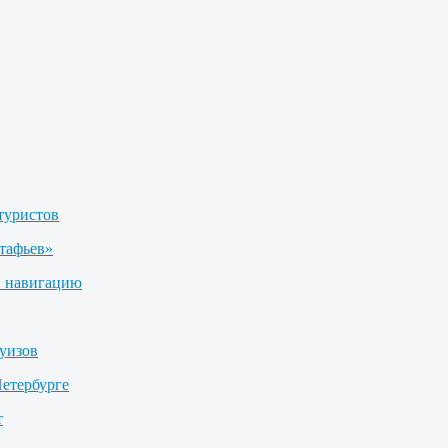
туристов
тафьев»
в навигацию
уизов
етербурге
т