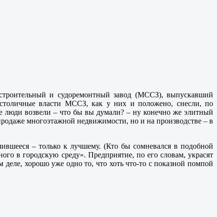
достроительный и судоремонтный завод (МССЗ), выпускавший
столичные власти МССЗ, как у них и положено, снесли, по
 люди возвели – что бы вы думали? – ну конечно же элитный
спродаже многоэтажной недвижимости, но и на производстве – в
чившееся – только к лучшему. (Кто бы сомневался в подобной
ного в городскую среду». Предприятие, по его словам, украсят
 деле, хорошо уже одно то, что хоть что-то с показной помпой