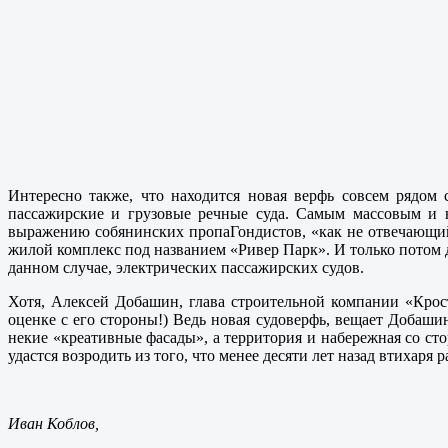
Интересно также, что находится новая верфь совсем рядом
пассажирские и грузовые речные суда. Самым массовым и 
выражению собянинских пропаГондистов, «как не отвечающий
жилой комплекс под названием «Ривер Парк». И только потом д
данном случае, электрических пассажирских судов.
Хотя, Алексей Добашин, глава строительной компании «Крост
оценке с его стороны!) Ведь новая судоверфь, вещает Добашин
некие «креативные фасады», а территория и набережная со сто
удастся возродить из того, что менее десяти лет назад втихаря 
Иван Коблов,