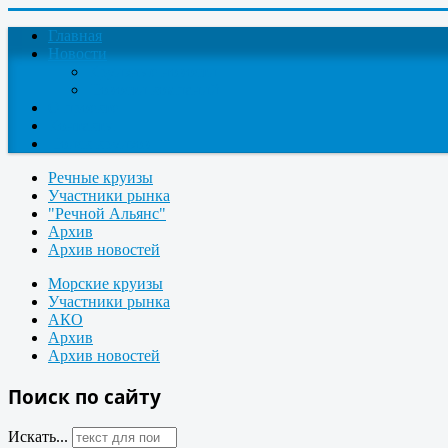
Главная
Новости
Круизные новости
Новости компаний
О проекте
Контакты
Поиск круизов
Речные круизы
Участники рынка
"Речной Альянс"
Архив
Архив новостей
Морские круизы
Участники рынка
АКО
Архив
Архив новостей
Поиск по сайту
Искать...