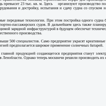
дь превысит 23 тыс. кв. м. Здесь организуют производство пол
рудования и достройку, испытания и сдачу судна со спуском н
амые передовые технологии. При этом постройка одного судна б
спортно-пассажирских судов. В дальнейшем здесь также планиру
одимой зарядной инфраструктурой в будущем обеспечат техниче
ественного производства.
 свыше 500 специалистов. Само предприятие украсят креативные
ергией предполагается широкое применение солнечных батарей.
, главной продукцией создающегося предприятия станут элект
 Ленобласти. Однако теперь москвичи решили производить их са