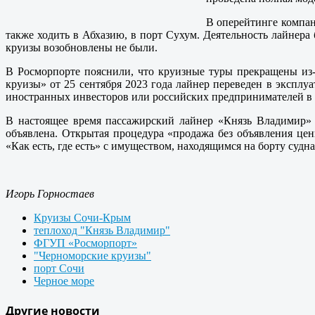
В оперейтинге компан
также ходить в Абхазию, в порт Сухум. Деятельность лайнера
круизы возобновлены не были.
В Росморпорте пояснили, что круизные туры прекращены из-
круизы» от 25 сентября 2023 года лайнер переведен в эксплу
иностранных инвесторов или российских предпринимателей в к
В настоящее время пассажирский лайнер «Князь Владимир» в
объявлена. Открытая процедура «продажа без объявления це
«Как есть, где есть» с имуществом, находящимся на борту судн
Игорь Горностаев
Круизы Сочи-Крым
теплоход "Князь Владимир"
ФГУП «Росморпорт»
"Черноморские круизы"
порт Сочи
Черное море
Другие новости