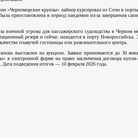
ии «Черноморские круизы» лайнер курсировал из Сочи в порты 
 была приостановлена в период пандемии из-за завершения сан
за военной угрозы для пассажирского судоходства в Черном 
атационный резерв и сейчас находится в порту Новороссийска. 
ачестве плавучей гостиницы или развлекательного центра.
новь выставлен на аукцион. Заявки принимаются до 30 январ
ны» в электронной форме на право заключения договора купли
а. Дата подведения итогов — 10 февраля 2026 года.