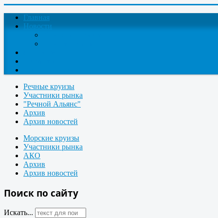
Главная
Новости
Круизные новости
Новости компаний
О проекте
Контакты
Поиск круизов
Речные круизы
Участники рынка
"Речной Альянс"
Архив
Архив новостей
Морские круизы
Участники рынка
АКО
Архив
Архив новостей
Поиск по сайту
Искать...