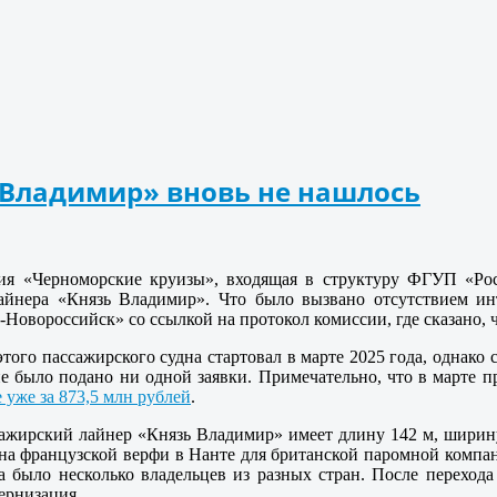
Владимир» вновь не нашлось
ия «Черноморские круизы», входящая в структуру ФГУП «Рос
айнера «Князь Владимир». Что было вызвано отсутствием ин
Новороссийск» со ссылкой на протокол комиссии, где сказано, 
ого пассажирского судна стартовал в марте 2025 года, однако с
е было подано ни одной заявки. Примечательно, что в марте п
е уже за 873,5 млн рублей
.
жирский лайнер «Князь Владимир» имеет длину 142 м, ширину 
 на французской верфи в Нанте для британской паромной компани
 было несколько владельцев из разных стран. После перехода 
ернизация.