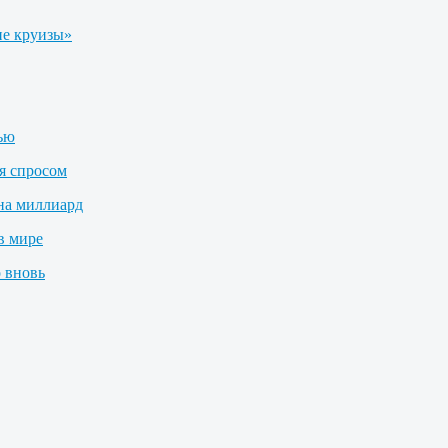
е круизы»
лью
я спросом
на миллиард
в мире
 вновь