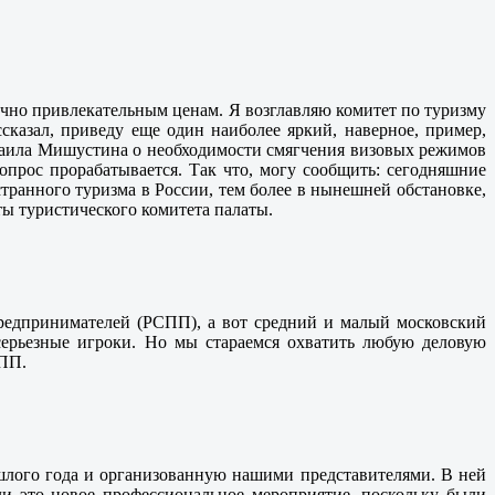
точно привлекательным ценам. Я возглавляю комитет по туризму
сказал, приведу еще один наиболее яркий, наверное, пример,
хаила Мишустина о необходимости смягчения визовых режимов
опрос прорабатывается. Так что, могу сообщить: сегодняшние
странного туризма в России, тем более в нынешней обстановке,
ты туристического комитета палаты.
редпринимателей (РСПП), а вот средний и малый московский
 серьезные игроки. Но мы стараемся охватить любую деловую
ТПП.
лого года и организованную нашими представителями. В ней
и это новое профессиональное мероприятие, поскольку были