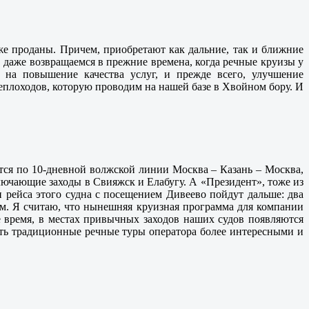
же проданы. Причем, приобретают как дальние, так и ближние
, даже возвращаемся в прежние времена, когда речные круизы у
 на повышение качества услуг, и прежде всего, улучшение
еплоходов, которую проводим на нашей базе в Хвойном бору. И
тся по 10-дневной волжской линии Москва – Казань – Москва,
ключающие заходы в Свияжск и Елабугу. А «Президент», тоже из
и рейса этого судна с посещением Дивеево пойдут дальше: два
м. Я считаю, что нынешняя круизная программа для компании
е время, в местах привычных заходов наших судов появляются
ать традиционные речные туры оператора более интересными и