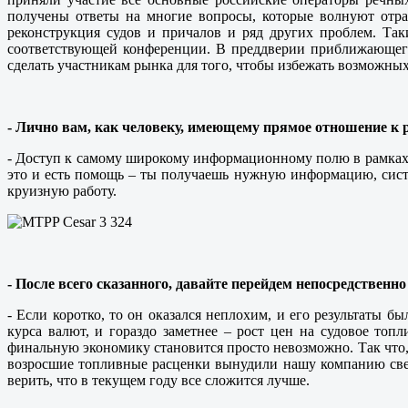
получены ответы на многие вопросы, которые волнуют отра
реконструкция судов и причалов и ряд других проблем. Та
соответствующей конференции. В преддверии приближающегос
сделать участникам рынка для того, чтобы избежать возможны
- Лично вам, как человеку, имеющему прямое отношение к р
- Доступ к самому широкому информационному полю в рамках 
это и есть помощь – ты получаешь нужную информацию, систе
круизную работу.
- После всего сказанного, давайте перейдем непосредстве
- Если коротко, то он оказался неплохим, и его результаты
курса валют, и гораздо заметнее – рост цен на судовое топ
финальную экономику становится просто невозможно. Так что, 
возросшие топливные расценки вынудили нашу компанию сверн
верить, что в текущем году все сложится лучше.