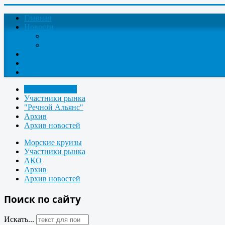
Главная
Новости
Круизные новости
Новости компаний
О проекте
Контакты
Поиск круизов
Речные круизы
Участники рынка
"Речной Альянс"
Архив
Архив новостей
Морские круизы
Участники рынка
АКО
Архив
Архив новостей
Поиск по сайту
Искать...