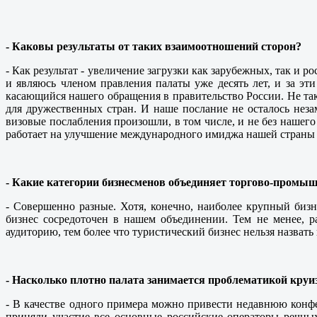
- Каковы результаты от таких взаимоотношений сторон?
- Как результат - увеличение загрузки как зарубежных, так и
и являюсь членом правления палаты уже десять лет, и за эт
касающийся нашего обращения в правительство России. Не т
для дружественных стран. И наше послание не осталось неза
визовые послабления произошли, в том числе, и не без нашего
работает на улучшение международного имиджа нашей страны в
- Какие категории бизнесменов объединяет торгово-пром
- Совершенно разные. Хотя, конечно, наиболее крупный би
бизнес сосредоточен в нашем объединении. Тем не менее, р
аудиторию, тем более что туристический бизнес нельзя назва
- Насколько плотно палата занимается проблематикой круиз
- В качестве одного примера можно привести недавнюю кон
приняли участие все основные российские операторы речны