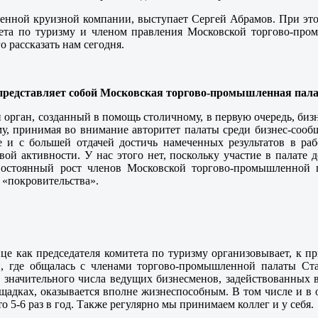
енной круизной компании, выступает Сергей Абрамов. При этом
тета по туризму и членом правления Московской торгово-про
 рассказать нам сегодня.
о представляет собой Московская торгово-промышленная пал
й орган, созданный в помощь столичному, в первую очередь, биз
, принимая во внимание авторитет палаты среди бизнес-сообщ
 и с большей отдачей достичь намеченных результатов в рабо
 активности. У нас этого нет, поскольку участие в палате д
Постоянный рост членов Московской торгово-промышленной 
 «покровительства».
?
е как председателя комитета по туризму организовывает, к пр
и, где общалась с членами торгово-промышленной палаты Ста
 значительного числа ведущих бизнесменов, задействованных в 
щадках, оказывается вполне жизнеспособным. В том числе и в о
о 5-6 раз в год. Также регулярно мы принимаем коллег и у себя.