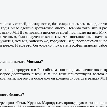
 российских отелей, прежде всего, благодаря приемлемым и доста
и годы было сделано достаточно много. Помимо того, что я рас
ак давно МТПП отправила письмо за моей подписью на имя Ми
меченным, был получен ответ о том, что поставленный нами в
 участия, чем мы, конечно же, гордимся. Ведь рост объемов ино
 целом. И еще это, безусловно, показатель эффективности рабо
ышленная палата Москвы?
знес концентрируется в Российском союзе промышленников и п
азброс достаточно высок, и у нас тоже присутствуют весьма
ть крупным, поэтому в основном он концентрируется в рамках М
ного бизнеса?
ференцию «Реки. Круизы. Маршруты», прошедшую в конце прош
х круизов. И организаторы, и участники положительно оценил