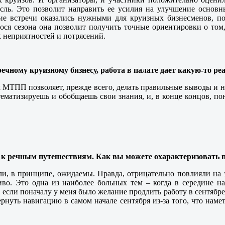
сль. Это позволит направить ее усилия на улучшение основны
кие встречи оказались нужными для круизных бизнесменов, п
я сезона она позволит получить точные ориентировки о том, 
х неприятностей и потрясений.
ечному круизному бизнесу, работа в палате дает какую-то р
МТПП позволяет, прежде всего, делать правильные выводы и н
матизируешь и обобщаешь свои знания, и, в конце концов, пони
нно к речным путешествиям. Как вы можете охарактеризовать
 были, в принципе, ожидаемы. Правда, отрицательно повлияли н
ливо. Это одна из наиболее больных тем – когда в середине 
если поначалу у меня было желание продлить работу в сентябре и
уть навигацию в самом начале сентября из-за того, что намет