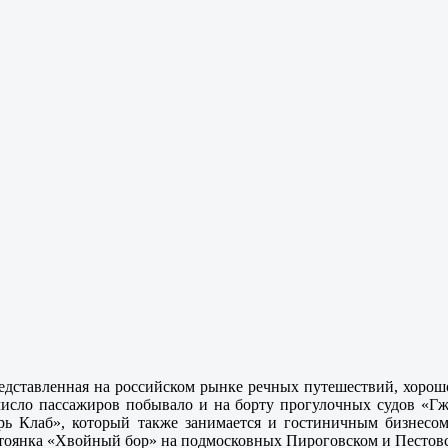
представленная на российском рынке речных путешествий, хор
число пассажиров побывало и на борту прогулочных судов «Гж
рь Клаб», который также занимается и гостиничным бизнесом
я стоянка «Хвойный бор» на подмосковных Пироговском и Песто