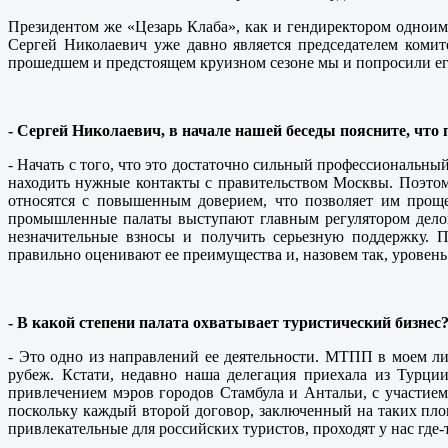
Президентом же «Цезарь Клаба», как и гендиректором одноим
Сергей Николаевич уже давно является председателем коми
прошедшем и предстоящем круизном сезоне мы и попросили его
- Сергей Николаевич, в начале нашей беседы поясните, чт
- Начать с того, что это достаточно сильный профессиональны
находить нужные контакты с правительством Москвы. Поэтому
относятся с повышенным доверием, что позволяет им проще
промышленные палаты выступают главным регулятором деловой
незначительные взносы и получить серьезную поддержку. 
правильно оценивают ее преимущества и, назовем так, уровень
- В какой степени палата охватывает туристический бизнес
- Это одно из направлений ее деятельности. МТПП в моем лиц
рубеж. Кстати, недавно наша делегация приехала из Турци
привлечением мэров городов Стамбула и Антальи, с участием
поскольку каждый второй договор, заключенный на таких пло
привлекательные для российских туристов, проходят у нас где-т