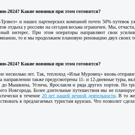
ию-2024? Какие новинки при этом готовятся?
рь-Трэвел» и наших партнерских компаний почти 50% путевок у
ов отдыха у россиян на сегодня весьма ограничен. Мы, отчасти
ный интерес. При этом операторы направляют свои усилия
омпании, то и мы продолжаем плановую реновацию двух своих т
ию-2024? Какие новинки при этом готовятся?
ие несколько лет. Так, теплоход «Илья Муромец» вновь отправи
 на направлении также предусмотрены 11- и 12-дневные туры, в
– до Мышкина, Углича, Ярославля и ряда других портов. Но тр
него Новгорода. Более длительные путешествия мы не планируе
ктически в течение
20 лет нашей речной деятельности
. В то ж
ствовать в предлагаемых туристам круизах. Что позволит сдел