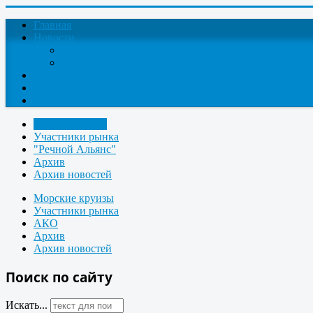
Главная
Новости
Круизные новости
Новости компаний
О проекте
Контакты
Поиск круизов
Речные круизы
Участники рынка
"Речной Альянс"
Архив
Архив новостей
Морские круизы
Участники рынка
АКО
Архив
Архив новостей
Поиск по сайту
Искать...