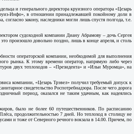
адельца и генерального директора круизного оператора «Цезарь
уиз-Инфо», в отношении принадлежавшей покойному доли в
, согласно закону, наследники могли лишь спустя полгода, т.е.
ректором судоходной компании Диану Абрамову – дочь Сергея
 это произошло довольно поздно, лишь в конце апреля, и столь
собности операторской компании, необходимой для выполнения
ного рынка. К этому времени оператор, напрямую либо через
 туров двух теплоходов – «Президента» и «Ильи Муромца», на
ервиса компании, «Цезарь Трэвел» получил требуемый допуск к
анитарное свидетельство Роспотребнадзора. После чего дорога
здничный период, оказался не таким удачным, как надеялись
сажиров, было не более 60 путешественников. По расписанию
 Плёса, продолжительностью 7 дней. Но теплоход в столицу не
усами и тоже от Северного речного вокзала в 14.00. Причем, по