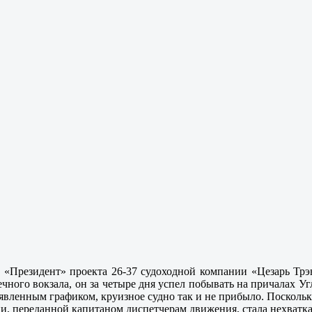
«Президент» проекта 26-37 судоходной компании «Цезарь Трэв
речного вокзала, он за четыре дня успел побывать на причалах 
заявленным графиком, круизное судно так и не прибыло. Поскольк
, переданной капитаном диспетчерам движения, стала нехватка