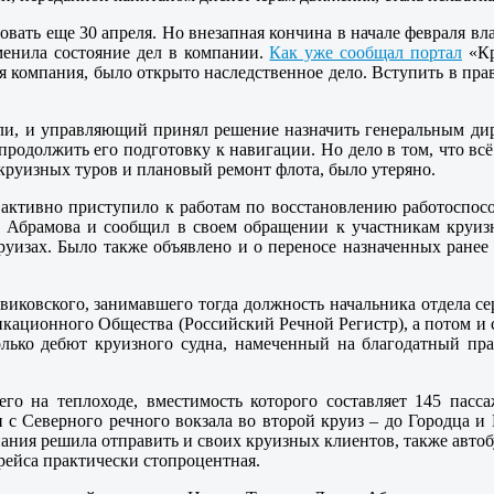
вать еще 30 апреля. Но внезапная кончина в начале февраля вл
менила состояние дел в компании.
Как уже сообщал портал
«Кр
 компания, было открыто наследственное дело. Вступить в права
оли, и управляющий принял решение назначить генеральным ди
продолжить его подготовку к навигации. Но дело в том, что всё
круизных туров и плановый ремонт флота, было утеряно.
о активно приступило к работам по восстановлению работоспо
а Абрамова и сообщил в своем обращении к участникам круиз
круизах. Было также объявлено и о переносе назначенных ранее
виковского, занимавшего тогда должность начальника отдела с
кационного Общества (Российский Речной Регистр), а потом и с
лько дебют круизного судна, намеченный на благодатный пра
его на теплоходе, вместимость которого составляет 145 пас
 с Северного речного вокзала во второй круиз – до Городца и
пания решила отправить и своих круизных клиентов, также автоб
рейса практически стопроцентная.