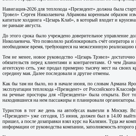
Навигация-2026 для теплохода «Президент» должна была старто
Трэвел» Сергея Николаевича Абрамова коренным образом из
капитале холдинга «Цезарь Клаб», в который входит и круизная
не раньше августа.
До этого срока было учреждено доверительное управление д
Николаевича. Что позволило разблокировать счёт оператора и 
необходимое время, требующееся на межсезонную реализацию 
Тем не менее, новое руководство «Цезарь Трэвел» достаточн
обязательств перед клиентами и контрагентами. О чем Диан
агентскую сеть, уже продал примерно тысячу мест на своих 
середину мая. Далее последовали и другие отмены.
Как бы там ни было, но в начале июня, по словам Армана Яро
эксплуатации теплохода «Президент» от Российского Классифи
на речные просторы для «Президента» была открыта. Вот то
находившиеся на нем пассажиры и планировали организаторы.
Туристов в тот же день на автобусах вывезли в Москву. Вс
«Президент» уже сегодня, 15 июня, должен был в 14.00 выйти
пришел, а после дозаправки взял курс на Калязин. Туда же ком
информации от руководства компании, заполняемость второго 