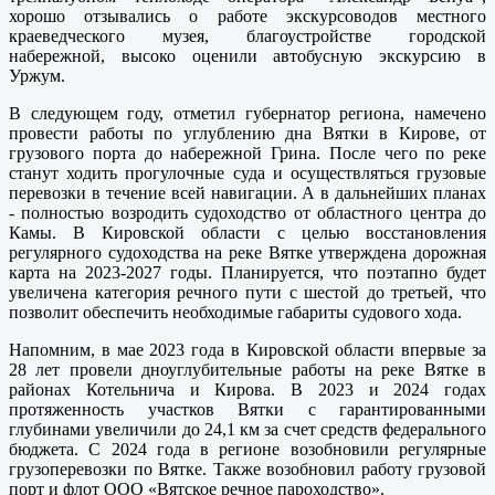
хорошо отзывались о работе экскурсоводов местного
краеведческого музея, благоустройстве городской
набережной, высоко оценили автобусную экскурсию в
Уржум.
В следующем году, отметил губернатор региона, намечено
провести работы по углублению дна Вятки в Кирове, от
грузового порта до набережной Грина. После чего по реке
станут ходить прогулочные суда и осуществляться грузовые
перевозки в течение всей навигации. А в дальнейших планах
- полностью возродить судоходство от областного центра до
Камы. В Кировской области с целью восстановления
регулярного судоходства на реке Вятке утверждена дорожная
карта на 2023-2027 годы. Планируется, что поэтапно будет
увеличена категория речного пути с шестой до третьей, что
позволит обеспечить необходимые габариты судового хода.
Напомним, в мае 2023 года в Кировской области впервые за
28 лет провели дноуглубительные работы на реке Вятке в
районах Котельнича и Кирова. В 2023 и 2024 годах
протяженность участков Вятки с гарантированными
глубинами увеличили до 24,1 км за счет средств федерального
бюджета. С 2024 года в регионе возобновили регулярные
грузоперевозки по Вятке. Также возобновил работу грузовой
порт и флот ООО «Вятское речное пароходство».