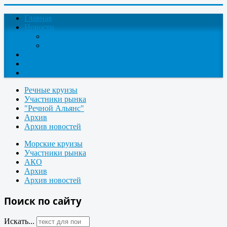
Главная
Новости
Круизные новости
Новости компаний
О проекте
Контакты
Поиск круизов
Речные круизы
Участники рынка
"Речной Альянс"
Архив
Архив новостей
Морские круизы
Участники рынка
АКО
Архив
Архив новостей
Поиск по сайту
Искать...