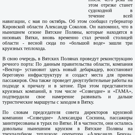
этом отрезке станет
судоходной в
течение всей
навигации, с мая по октябрь. Об этом сообщил губернатор
Кировской области Александр Соколов. Он напомнил, что в
нынешнем сезоне Вятские Поляны, которые находятся в
низовьях Вятки, вновь временно стал речной столицей
области - весной сюда по «большой воде» зашли три
круизных теплохода.
В свою очередь, в Вятских Полянах проведут реконструкцию
речного порта: По данным правительства области, компания
«Вектор» установит здесь новый дебаркадер, восстановит
береговую инфраструктуру и создаст места для приема
пассажиров. Она также проведет дноуглубительные работы на
подходе к причалу и в затоне. При этом представители
круизных компаний, в том числе «Созвездие» и «ГАМА»,
подтвердили свое намерение развивать и дальше
туристические маршруты с заходом в Вятку.
По словам председателя совета директоров круизной
компании «Созвездие» Александра Соснина, пассажиры
заинтересованы в турах по Вятке. И в частности, они остались
довольны нынешним круизом в Вятские Поляны на
трехпалубном теплоходе оператора «Александр Бенуа»,