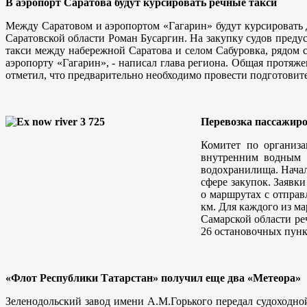
В аэропорт Саратова будут курсировать речные такси
Между Саратовом и аэропортом «Гагарин» будут курсировать 
Саратовской области Роман Бусаргин. На закупку судов предус
такси между набережной Саратова и селом Сабуровка, рядом с
аэропорту «Гагарин», - написал глава региона. Общая протяж
отметил, что предварительно необходимо провести подготовит
Перевозка пассажир
Комитет по организа
внутренним водным т
водохранилища. Начал
сфере закупок. Заявки
о маршрутах с отправ
км. Для каждого из м
Самарской области ре
26 остановочных пунк
«Флот Республики Татарстан» получил еще два «Метеора»
Зеленодольский завод имени А.М.Горького передал судоходн