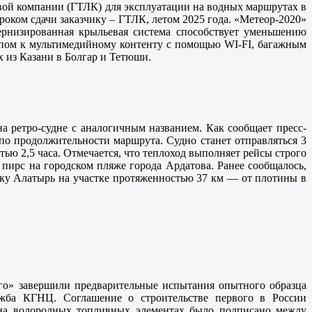
вой компании (ГТЛК) для эксплуатации на водных маршрутах в
роком сдачи заказчику – ГТЛК, летом 2025 года. «Метеор-2020»
ернизированная крыльевая система способствует уменьшению
упом к мультимедийному контенту с помощью WI-FI, багажным
х из Казани в Болгар и Тетюши.
 ретро-судне с аналогичным названием. Как сообщает пресс-
 по продолжительности маршрута. Судно станет отправляться 3
тью 2,5 часа. Отмечается, что теплоход выполняет рейсы строго
 пирс на городском пляже города Ардатова. Ранее сообщалось,
еку Алатырь на участке протяженностью 37 км — от плотины в
о» завершили предварительные испытания опытного образца
лужба КГНЦ. Соглашение о строительстве первого в России
 на водородных топливных элементах было подписано между