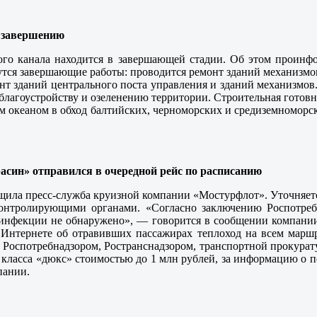
к завершению
ого канала находится в завершающей стадии. Об этом проинф
тся завершающие работы: проводится ремонт зданий механизмов,
т зданий центрального поста управления и зданий механизмов.
благоустройству и озеленению территории. Строительная готовн
ым океаном в обход балтийских, черноморских и средиземноморс
асин» отправился в очередной рейс по расписанию
щила пресс-служба круизной компании «Мостурфлот». Уточняетс
онтролирующими органами. «Согласно заключению Роспотребна
инфекции не обнаружено», — говорится в сообщении компании.
нтернете об отравивших пассажирах теплоход на всем маршр
е Роспотребнадзором, Ространснадзором, транспортной прокура
 класса «дюкс» стоимостью до 1 млн рублей, за информацию о п
пании.