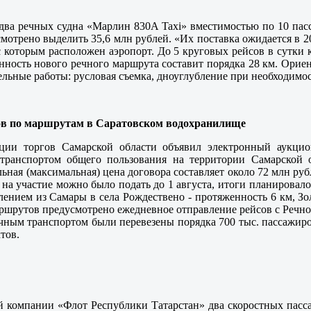
два речных судна «Марлин 830А Taxi» вместимостью по 10 пасс
мотрено выделить 35,6 млн рублей. «Их поставка ожидается в 20
 которым расположен аэропорт. До 5 круговых рейсов в сутки 
енность нового речного маршрута составит порядка 28 км. Ориен
ельные работы: русловая съемка, дноуглубление при необходимо
ов по маршрутам в Саратовском водохранилище
ции торгов Самарской области объявил электронный аукцио
ранспортом общего пользования на территории Самарской о
ьная (максимальная) цена договора составляет около 72 млн ру
 на участие можно было подать до 1 августа, итоги планировало
лением из Самары в села Рождествено - протяженность 6 км, 
аршрутов предусмотрено ежедневное отправление рейсов с Речно
чным транспортом были перевезены порядка 700 тыс. пассажиров
тов.
ой компании «Флот Республики Татарстан» два скоростных пасс