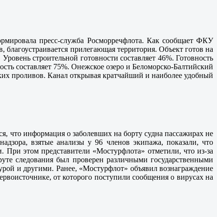
ормировала пресс-служба Росморречфлота. Как сообщает ФКУ
 благоустраивается прилегающая территория. Объект готов на
 Уровень строительной готовности составляет 46%. Готовность
ость составляет 75%. Онежское озеро и Беломорско-Балтийский
ких проливов. Канал открывая кратчайший и наиболее удобный
я, что информация о заболевших на борту судна пассажирах не
дзора, взятые анализы у 96 членов экипажа, показали, что
 При этом представители «Мостурфлота» отметили, что из-за
уте следования был проверен различными государственными
турой и другими. Ранее, «Мостурфлот» объявил вознаграждение
ервоисточнике, от которого поступили сообщения о вирусах на