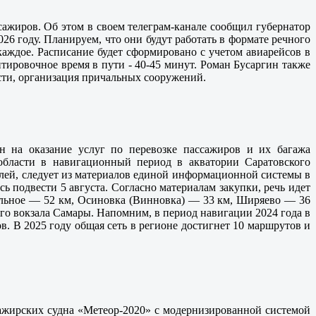
ажиров. Об этом в своем телеграм-канале сообщил губернатор
26 году. Планируем, что они будут работать в формате речного
каждое. Расписание будет сформировано с учетом авиарейсов в
тировочное время в пути - 40-45 минут. Роман Бусаргин также
сти, организация причальных сооружений.
н на оказание услуг по перевозке пассажиров и их багажа
бласти в навигационный период в акватории Саратовского
блей, следует из материалов единой информационной системы в
сь подвести 5 августа. Согласно материалам закупки, речь идет
Зольное — 52 км, Осиновка (Винновка) — 33 км, Ширяево — 36
го вокзала Самары. Напомним, в период навигации 2024 года в
. В 2025 году общая сеть в регионе достигнет 10 маршрутов и
ажирских судна «Метеор-2020» с модернизированной системой