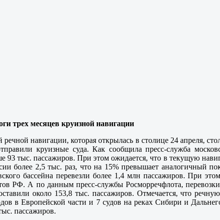
ги трех месяцев круизной навигации
ей речной навигации, которая открылась в столице 24 апреля, 
отправили круизные суда. Как сообщила пресс-служба московс
е 93 тыс. пассажиров. При этом ожидается, что в текущую нав
сии более 2,5 тыс. раз, что на 15% превышает аналогичный пок
ского бассейна перевезли более 1,4 млн пассажиров. При эт
тов РФ. А по данным пресс-службы Росморречфлота, перевозки
оставили около 153,8 тыс. пассажиров. Отмечается, что речн
дов в Европейской части и 7 судов на реках Сибири и Дальнег
тыс. пассажиров.