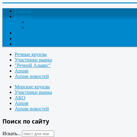
Главная
Новости
Круизные новости
Новости компаний
О проекте
Контакты
Поиск круизов
Речные круизы
Участники рынка
"Речной Альянс"
Архив
Архив новостей
Морские круизы
Участники рынка
АКО
Архив
Архив новостей
Поиск по сайту
Искать...