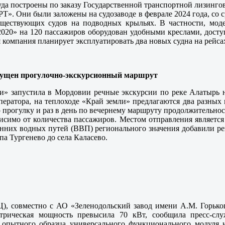
уда построены по заказу Государственной транспортной лизинго
РТ». Они были заложены на судозаводе в феврале 2024 года, со с
уществующих судов на подводных крыльях. В частности, мод
-2020» на 120 пассажиров оборудован удобными креслами, дост
 компания планирует эксплуатировать два новых судна на рейса
пущен прогулочно-экскурсионный маршрут
» запустила в Мордовии речные экскурсии по реке Алатырь на
ператора, на теплоходе «Край земли» предлагаются два разных
ю прогулку и раз в день по вечернему маршруту продолжительнос
исимо от количества пассажиров. Местом отправления является
енних водных путей (ВВП) регионального значения добавили р
па Тургенево до села Каласево.
 совместно с АО «Зеленодольский завод имени А.М. Горьког
ктрическая мощность превысила 70 кВт, сообщила пресс-с
е опытного образца универсального функционального модуля