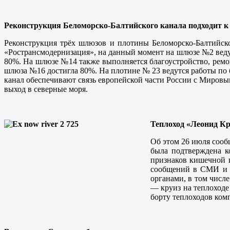
Реконструкция Беломорско-Балтийского канала подходит 
Реконструкция трёх шлюзов и плотины Беломорско-Балтийск
«Ространсмодернизация», на данный момент на шлюзе №2 веду
80%. На шлюзе №14 также выполняется благоустройство, ремон
шлюза №16 достигла 80%. На плотине № 23 ведутся работы по 
канал обеспечивают связь европейской части России с Миров
выход в северные моря.
Теплоход «Леонид Кр
Об этом 26 июля сооб
была подтверждена к
признаков кишечной 
сообщений в СМИ и И
органами, в том числ
— круиз на теплоходе
борту теплоходов ком