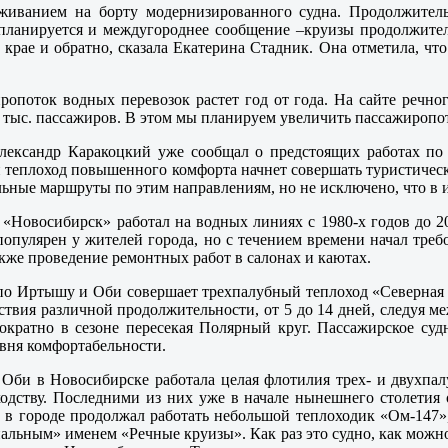
иванием на борту модернизированного судна. Продолжитель
е планируется и междугороднее сообщение –круизы продолжител
крае и обратно, сказала Екатерина Стадник. Она отметила, что
опоток водных перевозок растет год от года. На сайте речного
0 тыс. пассажиров. В этом мы планируем увеличить пассажиропот
лександр Каракоцкий уже сообщал о предстоящих работах по 
 теплоход повышенного комфорта начнет совершать туристически
ьные маршруты по этим направлениям, но не исключено, что в и
 «Новосибирск» работал на водных линиях с 1980-х годов до 2
популярен у жителей города, но с течением времени начал треб
акже проведение ремонтных работ в салонах и каютах.
по Иртышу и Оби совершает трехпалубный теплоход «Северная с
ствия различной продолжительности, от 5 до 14 дней, следуя м
ократно в сезоне пересекая Полярный круг. Пассажирское суд
овня комфортабельности.
а Оби в Новосибирске работала целая флотилия трех- и двухпа
одству. Последними из них уже в начале нынешнего столетия 
о в городе продолжал работать небольшой теплоходик «Ом-147»
альным» именем «Речные круизы». Как раз это судно, как можно