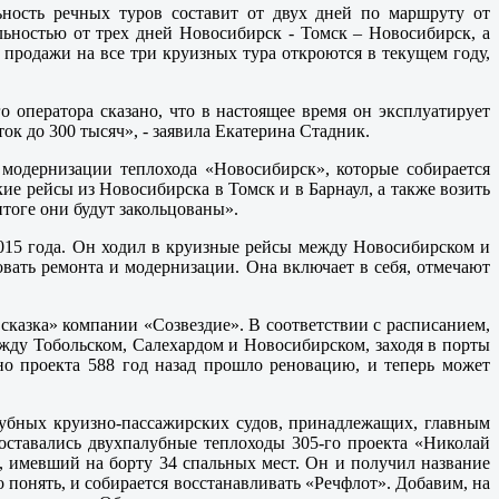
ность речных туров составит от двух дней по маршруту от
ьностью от трех дней Новосибирск - Томск – Новосибирск, а
 продажи на все три круизных тура откроются в текущем году,
 оператора сказано, что в настоящее время он эксплуатирует
ок до 300 тысяч», - заявила Екатерина Стадник.
модернизации теплохода «Новосибирск», которые собирается
е рейсы из Новосибирска в Томск и в Барнаул, а также возить
тоге они будут закольцованы».
015 года. Он ходил в круизные рейсы между Новосибирском и
овать ремонта и модернизации. Она включает в себя, отмечают
казка» компании «Созвездие». В соответствии с расписанием,
ежду Тобольском, Салехардом и Новосибирском, заходя в порты
но проекта 588 год назад прошло реновацию, и теперь может
лубных круизно-пассажирских судов, принадлежащих, главным
оставались двухпалубные теплоходы 305-го проекта «Николай
, имевший на борту 34 спальных мест. Он и получил название
 понять, и собирается восстанавливать «Речфлот». Добавим, на