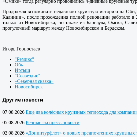
«Омике» тогда регулярно проводились 4-дневные круизные ту
Продолжая вспоминать недавнюю круизную историю на Оби, м
Калинин», после прохождения полной реновации работало в 2
только из Новосибирска, но также из Барнаула, Омска, Сал
прогулочный маршрут между Новосибирском и Бердском.
Игорь Горностаев
"Ремикс"
Обь
Иртыш
"Созвездие"
«Северная сказка»
Новосибирск
Другие новости
07.08.2026
Еще два колёсных круизных теплохода для компан
05.08.2026
Речные экспресс-новости
02.08.2026
«Донинтурфлот» о новых предпочтениях круизных 