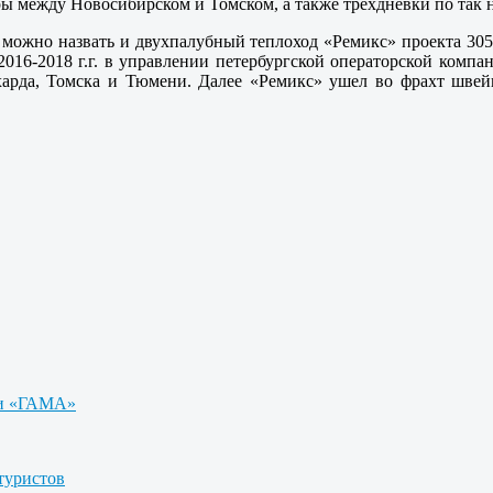
ры между Новосибирском и Томском, а также трехдневки по так
ожно назвать и двухпалубный теплоход «Ремикс» проекта 305
016-2018 г.г. в управлении петербургской операторской комп
ехарда, Томска и Тюмени. Далее «Ремикс» ушел во фрахт шве
ии «ГАМА»
туристов