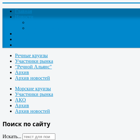
Главная
Новости
Круизные новости
Новости компаний
О проекте
Контакты
Поиск круизов
Речные круизы
Участники рынка
"Речной Альянс"
Архив
Архив новостей
Морские круизы
Участники рынка
АКО
Архив
Архив новостей
Поиск по сайту
Искать...