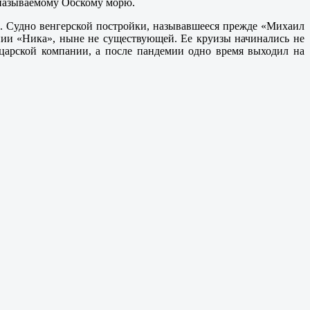
 называемому Обскому морю.
. Судно венгерской постройки, называвшееся прежде «Михаил
ании «Ника», ныне не существующей. Ее круизы начинались не
йцарской компании, а после пандемии одно время выходил на