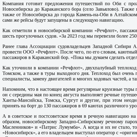
Компания готовит предложения путешествий по Оби с прож
Новосибирска до Караканского бора (село Завьялово). Такж
также от Новосибирска до города Камень-на-Оби в Алтайском 
сами же рейсы будут запущены в следующую навигацию.
Как отметили в новосибирской компании «Речфлот», пассажир
шесть прогулочных судов. «За 2023 год мы перевезли более 25
Ранее глава Ассоциации судовладельцев Западной Сибири А
провести ООО «Речфлот». После чего, по его словам, каютный
пассажиров в Караканский бор. «Пока мы думаем сделать отдел
Как уточнили в компании «Речфлот», двухпалубный теплоход
Томском, а также в туры выходного дня. Теплоход был очень 
специалисты, замену двигателей и многих ходовых частей, а т
Напомним, что в настоящее время регулярные круизные туры 
он с середины мая по конец августа выполняет речные путеше
Ханты-Мансийска, Томска, Сургут и другие, при этом неодн
принять на борт до 130 пассажиров в 69 каютах различного ур
А в советское и постсоветское время в речную навигацию н
образом, новосибирскому Западно-Сибирскому речному парох
Масленников» и «Патрис Лумумба». А когда и их не стало, т
«Новосибирск», а его владельцем выступал оператор с «оригин