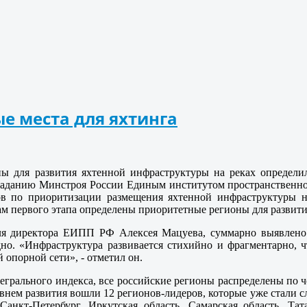
е места для яхтинга
ы для развития яхтенной инфраструктуры на реках определи
заданию Минстроя России Единым институтом пространственн
ов по приоритизации размещения яхтенной инфраструктуры н
ам первого этапа определены приоритетные регионы для развити
ля директора ЕИПП РФ Алексея Мацуева, суммарно выявлено 
дно. «Инфраструктура развивается стихийно и фрагментарно, 
опорной сети», - отметил он.
тегрального индекса, все российские регионы распределены по ч
внем развития вошли 12 регионов-лидеров, которые уже стали 
Санкт-Петербург, Иркутская область, Самарская область, Тат