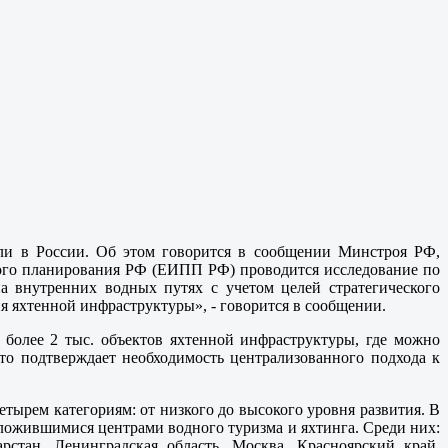
ли в России. Об этом говорится в сообщении Минстроя РФ,
ого планирования РФ (ЕИПП РФ) проводится исследование по
а внутренних водных путях с учетом целей стратегического
я яхтенной инфраструктуры», - говорится в сообщении.
более 2 тыс. объектов яхтенной инфраструктуры, где можно
что подтверждает необходимость централизованного подхода к
етырем категориям: от низкого до высокого уровня развития. В
сложившимися центрами водного туризма и яхтинга. Среди них:
арстан, Ленинградская область, Москва, Красноярский край,