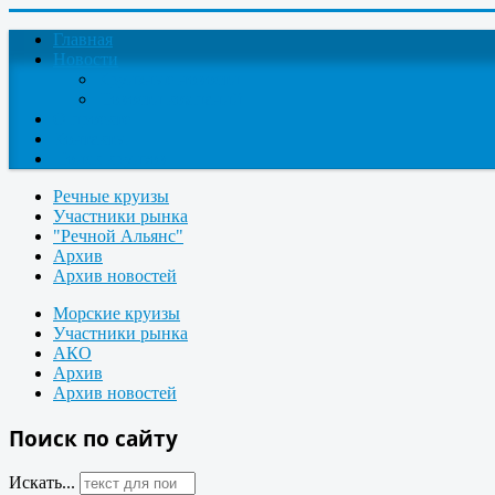
Главная
Новости
Круизные новости
Новости компаний
О проекте
Контакты
Поиск круизов
Речные круизы
Участники рынка
"Речной Альянс"
Архив
Архив новостей
Морские круизы
Участники рынка
АКО
Архив
Архив новостей
Поиск по сайту
Искать...