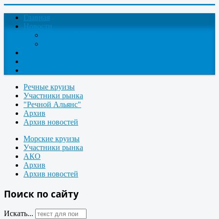
Главная
Новости
Круизные новости
Новости компаний
О проекте
Контакты
Поиск круизов
Речные круизы
Участники рынка
"Речной Альянс"
Архив
Архив новостей
Морские круизы
Участники рынка
АКО
Архив
Архив новостей
Поиск по сайту
Искать...