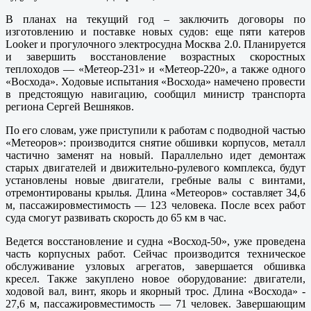
В планах на текущий год – заключить договоры по
изготовлению и поставке новых судов: еще пяти катеров
Looker и прогулочного электросудна Москва 2.0. Планируется
и завершить восстановление возрастных скоростных
теплоходов — «Метеор-231» и «Метеор-220», а также одного
«Восхода». Ходовые испытания «Восхода» намечено провести
в предстоящую навигацию, сообщил министр транспорта
региона Сергей Вешняков.
По его словам, уже приступили к работам с подводной частью
«Метеоров»: производится снятие обшивки корпусов, металл
частично заменят на новый. Параллельно идет демонтаж
старых двигателей и движительно-рулевого комплекса, будут
установлены новые двигатели, гребные валы с винтами,
отремонтированы крылья. Длина «Метеоров» составляет 34,6
м, пассажировместимость — 123 человека. После всех работ
суда смогут развивать скорость до 65 км в час.
Ведется восстановление и судна «Восход-50», уже проведена
часть корпусных работ. Сейчас производится техническое
обслуживание узловых агрегатов, завершается обшивка
кресел. Также закуплено новое оборудование: двигатели,
ходовой вал, винт, якорь и якорный трос. Длина «Восхода» -
27,6 м, пассажировместимость — 71 человек. Завершающим