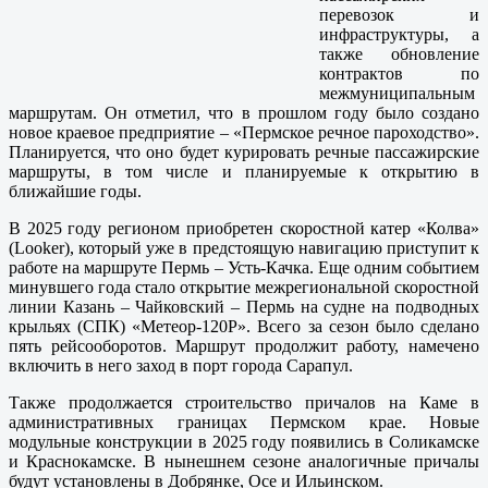
перевозок и
инфраструктуры, а
также обновление
контрактов по
межмуниципальным
маршрутам. Он отметил, что в прошлом году было создано
новое краевое предприятие – «Пермское речное пароходство».
Планируется, что оно будет курировать речные пассажирские
маршруты, в том числе и планируемые к открытию в
ближайшие годы.
В 2025 году регионом приобретен скоростной катер «Колва»
(Looker), который уже в предстоящую навигацию приступит к
работе на маршруте Пермь – Усть-Качка. Еще одним событием
минувшего года стало открытие межрегиональной скоростной
линии Казань – Чайковский – Пермь на судне на подводных
крыльях (СПК) «Метеор-120Р». Всего за сезон было сделано
пять рейсооборотов. Маршрут продолжит работу, намечено
включить в него заход в порт города Сарапул.
Также продолжается строительство причалов на Каме в
административных границах Пермском крае. Новые
модульные конструкции в 2025 году появились в Соликамске
и Краснокамске. В нынешнем сезоне аналогичные причалы
будут установлены в Добрянке, Осе и Ильинском.