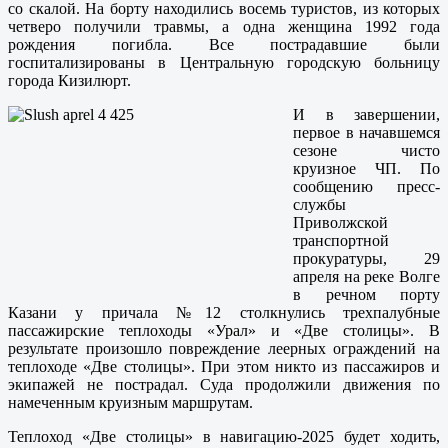
со скалой. На борту находились восемь туристов, из которых
четверо получили травмы, а одна женщина 1992 года
рождения погибла. Все пострадавшие были
госпитализированы в Центральную городскую больницу
города Кизилюрт.
И в завершении,
первое в начавшемся
сезоне чисто
круизное ЧП. По
сообщению пресс-
службы
Приволжской
транспортной
прокуратуры, 29
апреля на реке Волге
в речном порту
Казани у причала №12 столкнулись трехпалубные
пассажирские теплоходы «Урал» и «Две столицы». В
результате произошло повреждение леерных ограждений на
теплоходе «Две столицы». При этом никто из пассажиров и
экипажей не пострадал. Суда продолжили движения по
намеченным круизным маршрутам.
Теплоход «Две столицы» в навигацию-2025 будет ходить,