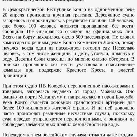
В Демократической Республике Конго на одноименной реке
20 апреля произошла крупная трагедия. Деревянное судно
загорелось и опрокинулось, в результате погибли 148 человек,
еще более 100 человек числятся пропавшими без вести,
сообщила The Guardian со ссылкой на официальных лиц.
Всего на борту находилось около 500 пассажиров. По словам
комиссара по речным делам Конго Компетента Лойоко, пожар
начался, когда один из пассажиров готовил еду. Несколько
человек, в том числе женщины и дети, утонули, прыгнув в
воду. Десятки были спасены, но многие сильно обгорели. В
поисках пропавших без вести участвовали спасательные
команды при поддержке Красного Креста и властей
провинции.
При этом судно HB Kongolo, переполненное пассажирами и
товарами, загорелась недалеко от города Мбандака. Оно
вышло из порта Матанкуму и направлялась в город Боломба.
Река Конго является основной транспортной артерией для
более 100 миллионов жителей страны. И на ней довольно
часто происходят различные несчастные случаи, поскольку
суда нередко отправляются переполненными, а экипажи не
соблюдает элементарных правил безопасности на воде.
Переходим к трем российским случаям, отчасти даже сходим.