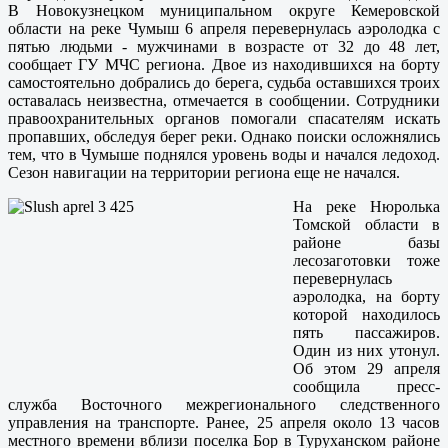
В Новокузнецком муниципальном округе Кемеровской
области на реке Чумыш 6 апреля перевернулась аэролодка с
пятью людьми - мужчинами в возрасте от 32 до 48 лет,
сообщает ГУ МЧС региона. Двое из находившихся на борту
самостоятельно добрались до берега, судьба оставшихся троих
оставалась неизвестна, отмечается в сообщении. Сотрудники
правоохранительных органов помогали спасателям искать
пропавших, обследуя берег реки. Однако поиски осложнялись
тем, что в Чумыше поднялся уровень воды и начался ледоход.
Сезон навигации на территории региона еще не начался.
На реке Нюролька
Томской области в
районе базы
лесозаготовки тоже
перевернулась
аэролодка, на борту
которой находилось
пять пассажиров.
Один из них утонул.
Об этом 29 апреля
сообщила пресс-
служба Восточного межрегионального следственного
управления на транспорте. Ранее, 25 апреля около 13 часов
местного времени вблизи поселка Бор в Туруханском районе