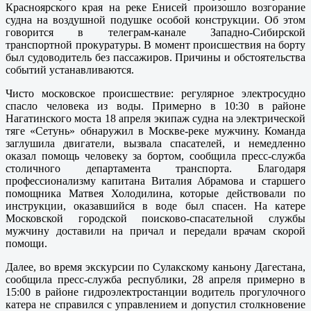
Красноярского края на реке Енисей произошло возгорание
судна на воздушной подушке особой конструкции. Об этом
говорится в телеграм-канале Западно-Сибирской
транспортной прокуратуры. В момент происшествия на борту
был судоводитель без пассажиров. Причины и обстоятельства
событий устанавливаются.
Чисто московское происшествие: регулярное электросудно
спасло человека из воды. Примерно в 10:30 в районе
Нагатинского моста 18 апреля экипаж судна на электрической
тяге «Сетунь» обнаружил в Москве-реке мужчину. Команда
заглушила двигатели, вызвала спасателей, и немедленно
оказал помощь человеку за бортом, сообщила пресс-служба
столичного департамента транспорта. Благодаря
профессионализму капитана Виталия Абрамова и старшего
помощника Матвея Холодилина, которые действовали по
инструкции, оказавшийся в воде был спасен. На катере
Московской городской поисково-спасательной службы
мужчину доставили на причал и передали врачам скорой
помощи.
Далее, во время экскурсии по Сулакскому каньону Дагестана,
сообщила пресс-служба республики, 28 апреля примерно в
15:00 в районе гидроэлектростанции водитель прогулочного
катера не справился с управлением и допустил столкновение