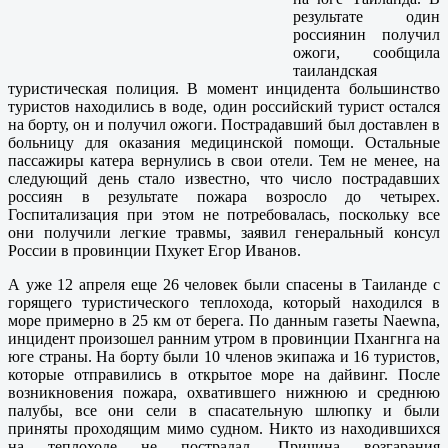
результате один
россиянин получил
ожоги, сообщила
таиландская
туристическая полиция. В момент инцидента большинство
туристов находились в воде, один российский турист остался
на борту, он и получил ожоги. Пострадавший был доставлен в
больницу для оказания медицинской помощи. Остальные
пассажиры катера вернулись в свои отели. Тем не менее, на
следующий день стало известно, что число пострадавших
россиян в результате пожара возросло до четырех.
Госпитализация при этом не потребовалась, поскольку все
они получили легкие травмы, заявил генеральный консул
России в провинции Пхукет Егор Иванов.
А уже 12 апреля еще 26 человек были спасены в Таиланде с
горящего туристического теплохода, который находился в
море примерно в 25 км от берега. По данным газеты Naewna,
инцидент произошел ранним утром в провинции Пхангнга на
юге страны. На борту были 10 членов экипажа и 16 туристов,
которые отправились в открытое море на дайвинг. После
возникновения пожара, охватившего нижнюю и среднюю
палубы, все они сели в спасательную шлюпку и были
приняты проходящим мимо судном. Никто из находившихся
на теплоходе не пострадал. Причина возгарания