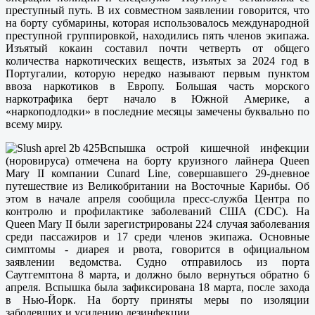
преступный путь. В их совместном заявлении говорится, что
на борту субмарины, которая использовалось международной
преступной группировкой, находились пять членов экипажа.
Изъятый кокаин составил почти четверть от общего
количества наркотических веществ, изъятых за 2024 год в
Португалии, которую нередко называют первым пунктом
ввоза наркотиков в Европу. Большая часть морского
наркотрафика берт начало в Южной Америке, а
«наркоподлодки» в последние месяцы замечены буквально по
всему миру.
Вспышка острой кишечной инфекции
(норовируса) отмечена на борту круизного лайнера Queen
Mary II компании Cunard Line, совершавшего 29-дневное
путешествие из Великобритании на Восточные Карибы. Об
этом в начале апреля сообщила пресс-служба Центра по
контролю и профилактике заболеваний США (CDC). На
Queen Mary II были зарегистрированы 224 случая заболевания
среди пассажиров и 17 среди членов экипажа. Основные
симптомы - диарея и рвота, говорится в официальном
заявлении ведомства. Судно отправилось из порта
Саутгемптона 8 марта, и должно было вернуться обратно 6
апреля. Вспышка была зафиксирована 18 марта, после захода
в Нью-Йорк. На борту приняты меры по изоляции
заболевших и усилению дезинфекции.