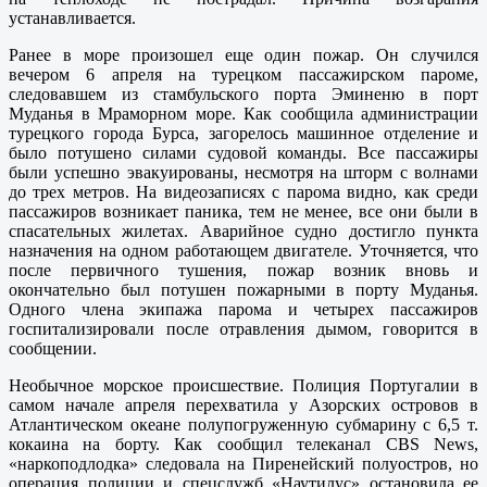
устанавливается.
Ранее в море произошел еще один пожар. Он случился
вечером 6 апреля на турецком пассажирском пароме,
следовавшем из стамбульского порта Эминеню в порт
Муданья в Мраморном море. Как сообщила администрации
турецкого города Бурса, загорелось машинное отделение и
было потушено силами судовой команды. Все пассажиры
были успешно эвакуированы, несмотря на шторм с волнами
до трех метров. На видеозаписях с парома видно, как среди
пассажиров возникает паника, тем не менее, все они были в
спасательных жилетах. Аварийное судно достигло пункта
назначения на одном работающем двигателе. Уточняется, что
после первичного тушения, пожар возник вновь и
окончательно был потушен пожарными в порту Муданья.
Одного члена экипажа парома и четырех пассажиров
госпитализировали после отравления дымом, говорится в
сообщении.
Необычное морское происшествие. Полиция Португалии в
самом начале апреля перехватила у Азорских островов в
Атлантическом океане полупогруженную субмарину с 6,5 т.
кокаина на борту. Как сообщил телеканал CBS News,
«наркоподлодка» следовала на Пиренейский полуостров, но
операция полиции и спецслужб «Наутилус» остановила ее