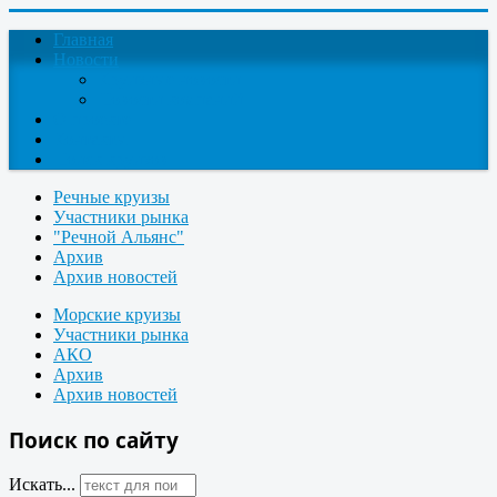
Главная
Новости
Круизные новости
Новости компаний
О проекте
Контакты
Поиск круизов
Речные круизы
Участники рынка
"Речной Альянс"
Архив
Архив новостей
Морские круизы
Участники рынка
АКО
Архив
Архив новостей
Поиск по сайту
Искать...