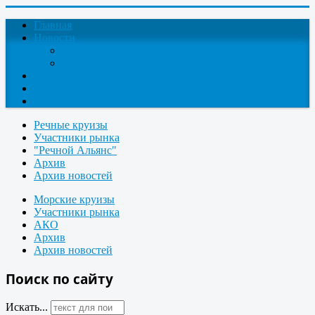
Главная
Новости
Круизные новости
Новости компаний
О проекте
Контакты
Поиск круизов
Речные круизы
Участники рынка
"Речной Альянс"
Архив
Архив новостей
Морские круизы
Участники рынка
АКО
Архив
Архив новостей
Поиск по сайту
Искать...