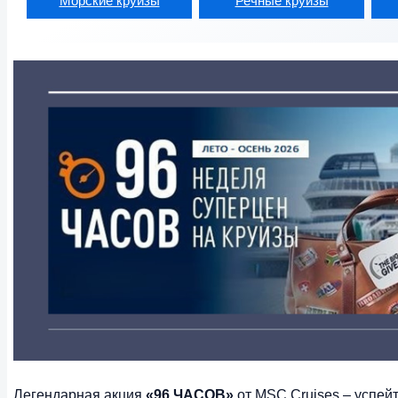
Морские круизы
Речные круизы
Легендарная акция
«96 ЧАСОВ»
от MSC Cruises – успей