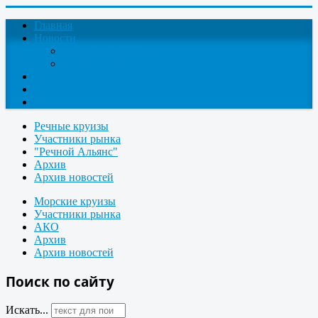
Главная
Новости
Круизные новости
Новости компаний
О проекте
Контакты
Поиск круизов
Речные круизы
Участники рынка
"Речной Альянс"
Архив
Архив новостей
Морские круизы
Участники рынка
АКО
Архив
Архив новостей
Поиск по сайту
Искать...