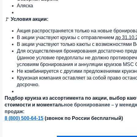
Аляска
🚩
Условия акции:
Акция распространяется только на новые брониров
В акции участвуют круизы с отправлением
до 31.10.
В акции участвуют только каюты с возможностями Be
Для осуществления бронирования достаточно пред
(данное условие предоплаты не должно противореч
условиям бронирования и аннуляции круизов MSC C
Не комбинируется с другими предложениями круизн
Круизная компания оставляет за собой право остан
досрочно.
Подбор круиза из ассортимента по акции, выбор каю
стоимости и моментал
ьное бронирование – у менед
продаж:
8 (800) 500-64-15
(звонок по России бесплатный)