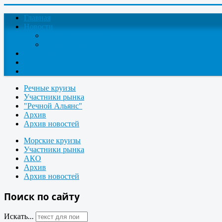
Главная
Новости
Круизные новости
Новости компаний
О проекте
Контакты
Поиск круизов
Речные круизы
Участники рынка
"Речной Альянс"
Архив
Архив новостей
Морские круизы
Участники рынка
АКО
Архив
Архив новостей
Поиск по сайту
Искать...