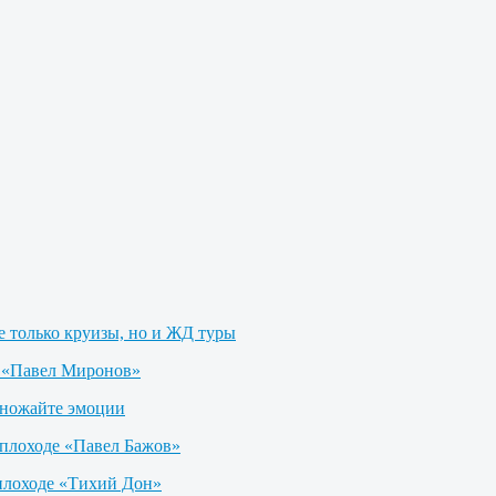
не только круизы, но и ЖД туры
е «Павел Миронов»
множайте эмоции
еплоходе «Павел Бажов»
плоходе «Тихий Дон»