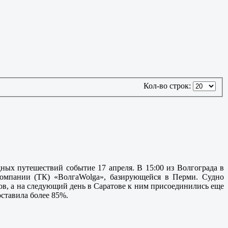
Кол-во строк:
ных путешествий событие 17 апреля. В 15:00 из Волгограда в
компании (ТК) «ВолгаWolga», базирующейся в Перми. Судно
тов, а на следующий день в Саратове к ним присоединились еще
оставила более 85%.