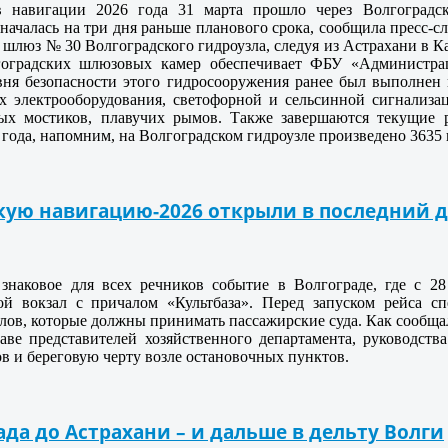
в навигации 2026 года 31 марта прошло через Волгоградс
 началась на три дня раньше планового срока, сообщила пресс-
 шлюз № 30 Волгоградского гидроузла, следуя из Астрахани в 
гоградских шлюзовых камер обеспечивает ФБУ «Администрац
ня безопасности этого гидросооружения ранее был выполнен
х электрооборудования, светофорной и сельсинной сигнализа
ных мостиков, плавучих рымов. Также завершаются текущие
года, напомним, на Волгоградском гидроузле произведено 3635
кую навигацию-2026 открыли в последний 
знаковое для всех речников событие в Волгограде, где с 2
ой вокзал с причалом «Культбаза». Перед запуском рейса с
лов, которые должны принимать пассажирские суда. Как сообща
таве представителей хозяйственного департамента, руководст
ов и береговую черту возле остановочных пунктов.
ада до Астрахани – и дальше в дельту Волги