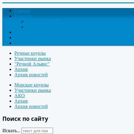
Главная
Новости
Круизные новости
Новости компаний
О проекте
Контакты
Поиск круизов
Речные круизы
Участники рынка
"Речной Альянс"
Архив
Архив новостей
Морские круизы
Участники рынка
АКО
Архив
Архив новостей
Поиск по сайту
Искать...