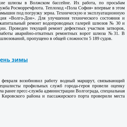
кие шлюзы в Волжском бассейне. Их работа, по просьбам
служба Росморречфлота. Теплоход «Пола София» впервые в этом
Камышин под погрузку зерна. Техническую и эксплуатационную
ия «Волго-Дон». Для улучшения технического состояния и
 капитальный ремонт водопроводных галерей шлюзов № 30 и
ции. Проведен текущий ремонт дефектных участков затворов,
 работы аварийно-откатных ремонтных ворот шлюза №31. В
 шлюзований, пропущено в общей сложности 5 189 судов.
день зимы
8 февраля возобновил работу водный маршрут, связывающий
пециалисты профильных служб города-героя провели оценку
ла ранее пресс-служба администрации Волгограда, специальная
ва Кировского района и пассажирского порта проверили места