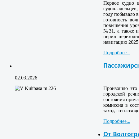
Первое судно 
судовладельцев,
году побывало в
готовность вол
повышения уров
№31, а также и
перил переход
навигацию 2025 
Подробнее...
Пассажирс
02.03.2026
Произошло это 
городской речн
состояния прича
комиссия в сос
захода теплоход
Подробнее...
От Волгогр