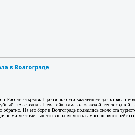
ла в Волгограде
ной России открыта. Произошло это важнейшее для отрасли вод
алубный «Александр Невский» камско-волжской теплоходной 
 обратно. На его борт в Волгограде поднялись около ста турис
очными местами, так что заполняемость самого первого рейса с