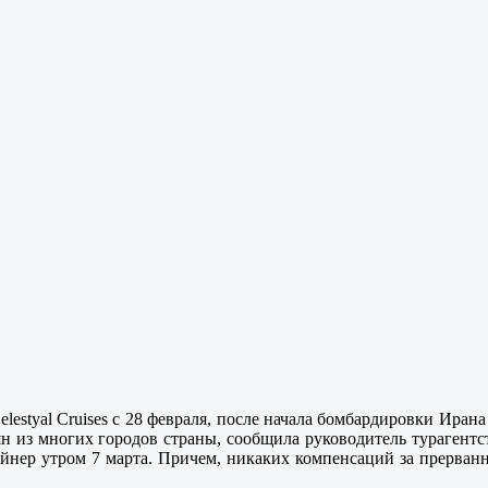
elestyal Cruises с 28 февраля, после начала бомбардировки Ира
иян из многих городов страны, сообщила руководитель турагент
 лайнер утром 7 марта. Причем, никаких компенсаций за прерва