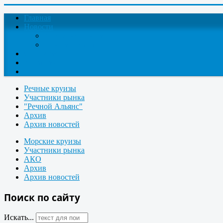
Главная
Новости
Круизные новости
Новости компаний
О проекте
Контакты
Поиск круизов
Речные круизы
Участники рынка
"Речной Альянс"
Архив
Архив новостей
Морские круизы
Участники рынка
АКО
Архив
Архив новостей
Поиск по сайту
Искать...