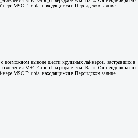
дразделения MSC Group Пьерфранческо Ваго. Он неоднократно
йнере MSC Euribia, находящимся в Персидском заливе.
 о возможном выводе шести круизных лайнеров, застрявших в
дразделения MSC Group Пьерфранческо Ваго. Он неоднократно
йнере MSC Euribia, находящимся в Персидском заливе.