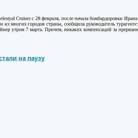
elestyal Cruises с 28 февраля, после начала бомбардировки Ира
иян из многих городов страны, сообщила руководитель турагент
 лайнер утром 7 марта. Причем, никаких компенсаций за прерва
стали на паузу