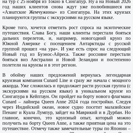
на тур с 25 ноября из Токио в Сингапур. Ну а на Новый 2026
год наших клиентов снова ждут уже полюбившиеся им
«Азиатские Жемчужины» из Сингапура. На этих круизах
планируются группы с экскурсиями на русском языке.
Кроме того, хочется отметить рост спроса на экзотические
путешествия. Слава Богу, наши клиенты перестали бояться
дальних перелетов, и, например, новогодний круиз по
Южной Америке с посещением Антарктиды с русской
группой прошел «на ура». И уже есть спрос на следующий
Новый год из Буэнос-Айреса. Также россияне перестали
бояться виз Австралии и Новой Зеландии и постепенно
полетели на круизы и в этот регион.
В обойму наших предложений вернулась легендарная
круизная компания Cunard Line и сразу же начала с мощного
аккорда. Уже сложилась и продолжает расти русская группа (с
экскурсиями на русском языке) в уникальном круизе из
Сингапура в Кейптаун. Он пройдет на борту нового флагмана
Cunard – лайнера Queen Anne 2024 года постройки. Следуя
через Индийский океан, новое судно посетит малазийские
Пенанг и Куала Лумпур, зайдет на Маврикий и в Дурбан. Но
главное, конечно, это круизный опыт, который можно
получить на борту Queen Anne, а также приятная цена на это
путешествие. Отмечу также замечательные туры по Японии –