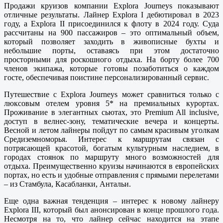
Продажи круизов компании Explora Journeys показывают
отличные результаты. Лайнер Explora I дебютировал в 2023
году, а Explora II присоединился к флоту в 2024 году. Суда
рассчитаны на 900 пассажиров – это оптимальный объем,
который позволяет заходить в живописные бухты и
небольшие порты, оставаясь при этом достаточно
просторными для роскошного отдыха. На борту более 700
членов экипажа, которые готовы позаботиться о каждом
госте, обеспечивая поистине персонализированный сервис.
Путешествие с Explora Journeys может сравниться только с
люксовым отелем уровня 5* на премиальных курортах.
Проживание в элегантных сьютах, это Premium All inclusive,
доступ в велнес-зону, тематические вечера и концерты.
Весной и летом лайнеры пойдут по самым красивым уголкам
Средиземноморья. Интерес к маршрутам связан с
потрясающей красотой, богатым культурным наследием, в
городах стоянок по маршруту много возможностей для
отдыха. Преимущественно круизы начинаются в европейских
портах, но есть и удобные отправления с прямыми перелетами
– из Стамбула, Касабланки, Антальи.
Еще одна важная тенденция – интерес к новому лайнеру
Explora III, который был анонсирован в конце прошлого года.
Несмотря на то, что лайнер сейчас находится на этапе