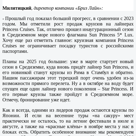
Милитицкий
,
директор компании «Бриз Лайн»:
- Прошлый год показал большой прогресс, в сравнении с 2023
годом. Мы отметили рост продаж круизов на лайнерах
Princess Cruises. Так, отлично прошел инаугурационный сезон
в Средиземном море нового флагмана Sun Princess 5* Lux.
Хочу еще раз отметить главное: круизная компания Princess
Cruises не ограничивает посадку туристов с российскими
паспортами.
Планы на 2025 год большие: уже в марте стартует новый
сезон в Средиземке, куда вновь придёт лайнер Sun Princess, и
его новинкой станут круизы из Рима в Стамбул и обратно.
Нашим пассажирам этот турецкий порт очень удобен из-за
возможности прямого перелета. Ну а в октябре на воду будет
спущен еще один лайнер нового поколения – Star Princess. И
его первые круизы также пройдут в Средиземном море.
Отмечу, бронирование уже идет.
Как и всегда, одними из лидеров продаж остаются круизы по
Японии. И если на весенние туры «на сакуру» мест
практически не осталось, то на летние фестивали в июле и
августе, а также на «красные клёны» в ноябре места у нас в
блоках есть. Обратить особенное внимание мы рекомендуем