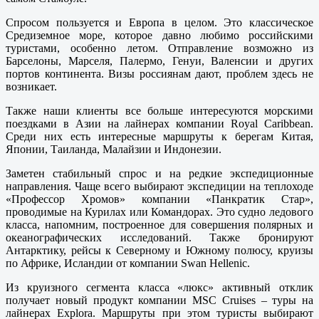
Спросом пользуется и Европа в целом. Это классическое
Средиземное море, которое давно любимо российскими
туристами, особенно летом. Отправление возможно из
Барселоны, Марселя, Палермо, Генуи, Валенсии и других
портов континента. Визы россиянам дают, проблем здесь не
возникает.
Также наши клиенты все больше интересуются морскими
поездками в Азии на лайнерах компании Royal Caribbean.
Среди них есть интересные маршруты к берегам Китая,
Японии, Таиланда, Малайзии и Индонезии.
Заметен стабильный спрос и на редкие экспедиционные
направления. Чаще всего выбирают экспедиции на теплоходе
«Профессор Хромов» компании «Панкратик Стар»,
проводимые на Курилах или Командорах. Это судно ледового
класса, напомним, построенное для совершения полярных и
океанографических исследований. Также бронируют
Антарктику, рейсы к Северному и Южному полюсу, круизы
по Африке, Исландии от компании Swan Hellenic.
Из круизного сегмента класса «люкс» активный отклик
получает новый продукт компании MSC Cruises – туры на
лайнерах Explora. Маршруты при этом туристы выбирают