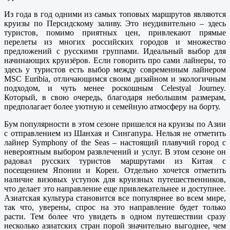
Из года в год одними из самых топовых маршрутов являются
круизы по Персидскому заливу. Это неудивительно – здесь
туристов, помимо приятных цен, привлекают прямые
перелеты из многих российских городов и множество
предложений с русскими группами. Идеальный выбор для
начинающих круизёров. Если говорить про сами лайнеры, то
здесь у туристов есть выбор между современным лайнером
MSC Euribia, отличающимся своим дизайном и экологичным
подходом, и чуть менее роскошным Celestyal Journey.
Который, в свою очередь, благодаря небольшим размерам,
предполагает более уютную и семейную атмосферу на борту.
Бум популярности в этом сезоне пришелся на круизы по Азии
с отправлением из Шанхая и Сингапура. Нельзя не отметить
лайнер Symphony of the Seas – настоящий плавучий город с
невероятным выбором развлечений и услуг. В этом сезоне он
радовал русских туристов маршрутами из Китая с
посещением Японии и Кореи. Отдельно хочется отметить
наличие визовых уступок для круизных путешественников,
что делает это направление еще привлекательнее и доступнее.
Азиатская культура становится все популярнее во всем мире,
так что, уверены, спрос на это направление будет только
расти. Тем более что увидеть в одном путешествии сразу
несколько азиатских стран порой значительно выгоднее, чем