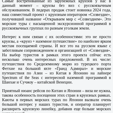
Самые востребованные из зарубежных круизов у нас в
данный момент – круизы без виз с русскоязычным
обслуживанием. В лидерах продаж стоит новинка 2024 года,
наш совместный проект с круизным оператором «Созвездие»,
получивший название «Открываем мир с «Созвездием». Это
морские туры с насыщенной экскурсионной программой в
русскоязычных группах по разным уголкам земли.
Интерес к ним связан с их особенностями: это не просто
круизы, а «круиз + наземное путешествие» по наиболее ярким
местам посещаемой страны. И все это на русском языке с
заботливым сопровождением и организацией от «Созвездия».
На выбор туристов в рамках этого проекта сейчас есть
несколько очень интересных предложений. В их числе:
путешествия по Средиземному морю из турецкого порта
Фетхие на большой яхте «Гранд Адмирал» и морские
путешествия по Азии – из Китая в Японию на лайнере
Spectrum of the Seas с интересной наземной программой в
Шанхае и Сучжоу – китайской Венеции.
Приятный нюанс рейсов по Китаю и Японии – виза не нужна,
такова особенность посещения этих стран в круизных рамках.
Каюты в первых морских турах по Японии вызвали очень
большой интерес у наших туристов, и оператор планирует
расширить круизную линейку, добавив еще больше морских