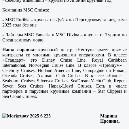
- Celebrity Millennium – круизы по Японии круглый год.
Компания MSC Сruises:
- MSC Euribia – круизы из Дубая по Персидскому заливу, зима
2025 года без виз;
- Лайнеры MSC Fantasia и MSC Divina – круизы из Турции по
Средиземному морю.
Наша справка:
круизный центр «Нептун» имеет прямые
контракты со многими круизными операторами. В классе
«Стандарт» это Disney Cruise Line, Royal Caribbean
International, Norwegian Cruise Line. В классе «Премиум» –
Сelebrity Cruises, Holland America Line, Compagnie du Ponant,
Oceania Cruises, Azamara Club Cruises. В классе «Люкс» –
Seabourn Cruises, Silversea Cruises, SeaDream Yacht Club, Regent
Seven Seas Cruises, Hapag-Lloyd Cruises. Есть в числе
партнеров и парусные круизные компании – Star Clippers и
Sea Cloud Cruises.
Марина
Пронина
,