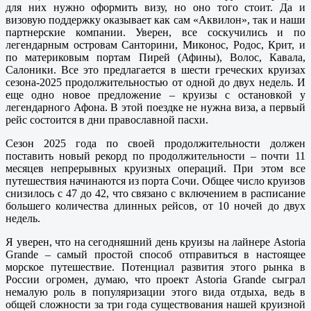
для них нужно оформить визу, но оно того стоит. Да и
визовую поддержку оказывает как сам «Аквилон», так и наши
партнерские компании. Уверен, все соскучились и по
легендарным островам Санторини, Миконос, Родос, Крит, и
по материковым портам Пирей (Афины), Волос, Кавала,
Салоники. Все это предлагается в шести греческих круизах
сезона-2025 продолжительностью от одной до двух недель. И
еще одно новое предложение – круизы с остановкой у
легендарного Афона. В этой поездке не нужна виза, а первый
рейс состоится в дни православной пасхи.
Сезон 2025 года по своей продолжительности должен
поставить новый рекорд по продолжительности – почти 11
месяцев непрерывных круизных операций. При этом все
путешествия начинаются из порта Сочи. Общее число круизов
снизилось с 47 до 42, что связано с включением в расписание
большего количества длинных рейсов, от 10 ночей до двух
недель.
Я уверен, что на сегодняшний день круизы на лайнере Astoria
Grande – самый простой способ отправиться в настоящее
морское путешествие. Потенциал развития этого рынка в
России огромен, думаю, что проект Astoria Grande сыграл
немалую роль в популяризации этого вида отдыха, ведь в
общей сложности за три года существования нашей круизной