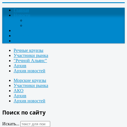
Главная
Новости
Круизные новости
Новости компаний
О проекте
Контакты
Поиск круизов
Речные круизы
Участники рынка
"Речной Альянс"
Архив
Архив новостей
Морские круизы
Участники рынка
АКО
Архив
Архив новостей
Поиск по сайту
Искать...