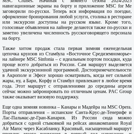
MSC Cruises. Начиная с зимнего сезона 2024/2025
навигационные экраны на борту и приложение MSC for Me
заговорили по-русски. Теперь вся информация по поездке,
оформление бронирования любой услуги, столика в ресторане
или экскурсии доступны на русском языке. Кроме того,
голосовые объявления на лайнере делаются также по-русски и
заметно увеличена численность русскоговорящего персонала
на борту.
Также хитом продаж стала первая зимняя еженедельная
цепочка круизов из Стамбула «Восточное Средиземноморье»
на лайнере MSC Sinfonia – с идеальным портом посадки, куда
проще всего добраться из России. Сам маршрут выделяется
удачной экскурсионной программой. Достопримечательности
в Акрополе и Эфесе хорошо осматривать, когда нет сильной
жары, ну, а Бари, Корфу и Стамбул привлекают в любое время
года. Этот маршрут с отправлениями до середины апреля
сейчас можно забронировать по отличным ценам. PAC Group
также оказывает визовую поддержку.
Еще одна зимняя новинка – Канары и Мадейра на MSC Opera.
Порты отправления – испанские Санта-Крус-де-Тенерифе и
Лас-Пальмас-де-Гран-Канария. Из России сюда можно
добраться с одной стыковкой на рейсах авиакомпании Royal
Air Maroc через Касабланку. Красивый, насыщенный маршрут
привлек много внимания в первый год навигации, и