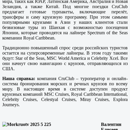
мира, таких как ЮАР, Латинская Америка, Австралия и Новая
Зеландия, а также Китай. Под многие поездки CruClub
предлагает готовые турпакеты, включающие перелёт,
трансферы и саму круизную программу. При этом самыми
популярными круизами в Азии у наших клиентов стали
безвизовые туры из Шанхая с возможностью посещения
Японии, которые проводятся на лайнере Spectrum of the Seas
компании Royal Caribbean.
Традиционно повышенный спрос среди российских туристов
остается на суперсовременные лайнеры. В этом году такими
будут: Star of the Seas, MSC World America и Celebrity Xcel. Все
они начнут свою навигацию с круизов, отправляющихся из
США.
Наша справка:
компания CruClub – туроператор и онлайн-
система бронирования морских и речных круизов по всему
миру. В настоящее время в системе доступен продукт
круизных компаний MSC Cruises, Royal Caribbean International,
Celebrity Cruises, Celestyal Cruises, Miray Cruises, Explora
Journeys.
Валентин
Елисеев,