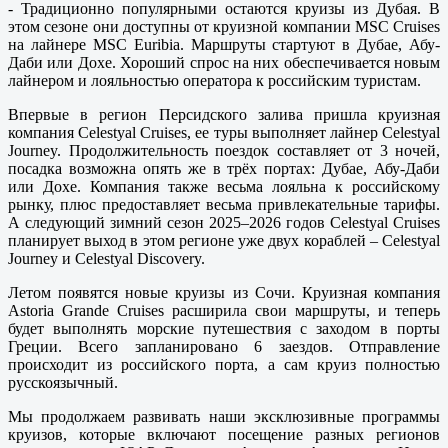
- Традиционно популярными остаются круизы из Дубая. В
этом сезоне они доступны от круизной компании MSC Cruises
на лайнере MSC Euribia. Маршруты стартуют в Дубае, Абу-
Даби или Дохе. Хороший спрос на них обеспечивается новым
лайнером и лояльностью оператора к российским туристам.
Впервые в регион Персидского залива пришла круизная
компания Celestyal Cruises, ее туры выполняет лайнер Celestyal
Journey. Продолжительность поездок составляет от 3 ночей,
посадка возможна опять же в трёх портах: Дубае, Абу-Даби
или Дохе. Компания также весьма лояльна к российскому
рынку, плюс предоставляет весьма привлекательные тарифы.
А следующий зимний сезон 2025–2026 годов Celestyal Cruises
планирует выход в этом регионе уже двух кораблей – Celestyal
Journey и Celestyal Discovery.
Летом появятся новые круизы из Сочи. Круизная компания
Astoria Grande Cruises расширила свои маршруты, и теперь
будет выполнять морские путешествия с заходом в порты
Греции. Всего запланировано 6 заездов. Отправление
происходит из российского порта, а сам круиз полностью
русскоязычный.
Мы продолжаем развивать наши эксклюзивные программы
круизов, которые включают посещение разных регионов