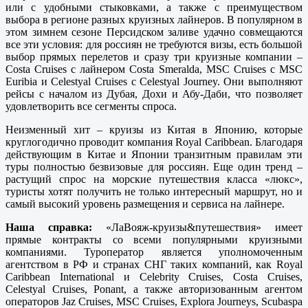
или с удобными стыковками, а также с преимуществом
выбора в регионе разных круизных лайнеров. В популярном в
этом зимнем сезоне Персидском заливе удачно совмещаются
все эти условия: для россиян не требуются визы, есть большой
выбор прямых перелетов и сразу три круизные компании –
Costa Cruises с лайнером Costa Smeralda, MSC Cruises с MSC
Euribia и Celestyal Cruises с Celestyal Journey. Они выполняют
рейсы с началом из Дубая, Дохи и Абу-Даби, что позволяет
удовлетворить все сегменты спроса.
Неизменный хит – круизы из Китая в Японию, которые
круглогодично проводит компания Royal Caribbean. Благодаря
действующим в Китае и Японии транзитным правилам эти
туры полностью безвизовые для россиян. Еще один тренд –
растущий спрос на морские путешествия класса «люкс»,
туристы хотят получить не только интересный маршрут, но и
самый высокий уровень размещения и сервиса на лайнере.
Наша справка:
«ЛаВояж-круизы&путешествия» имеет
прямые контракты со всеми популярными круизными
компаниями. Туроператор является уполномоченным
агентством в РФ и странах СНГ таких компаний, как Royal
Caribbean International и Celebrity Сruises, Costa Cruises,
Celestyal Cruises, Ponant, а также авторизованным агентом
операторов Jaz Cruises, MSC Cruises, Explora Journeys, Scubaspa