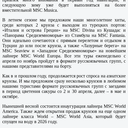
следующую зиму уже будет выполняться на более
вместительной MSC Musica.
В летнем сезоне мы предложим наши многолетние хиты,
среди которых 2 круиза с выходом из турецких портов:
«Италия и острова Греции» на MSC Divina из Кушадас и
«Панорама Средиземноморья» из Стамбула на MSC Fantasia.
Они идеально сочетаются с прямым перелетом и отдыхом в
Турции до или после круиза, а также «Лазурные берега» на
MSC Seaview и «Западное Средиземноморье» на новейшем
лайнере MSC World Europa. Все эти туры еженедельно c
апреля по ноябрь пройдут в формате русскоязычных групп, с
нашими представителями на борту.
Как в и прошлом году, продолжается рост спроса на азиатские
круизы. И мы предложим сразу несколько круизов в любимом
нашими туристами формате русскоязычных групп с заездами
в период цветения сакуры со 2 и 30 апреля, далее – в мае и
октябре.
Нынешней весной состоится инаугурация лайнера MSC World
America. Также ждем открытия продаж круизов на еще одном
лайнере класса World – MSC World Asia, который будет
спущен на воду в 2026 году.