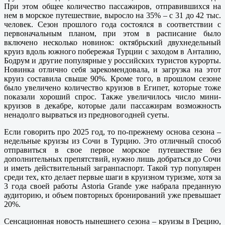
При этом общее количество пассажиров, отправившихся на
нем в морское путешествие, выросло на 35% – с 31 до 42 тыс.
человек. Сезон прошлого года состоялся в соответствии с
первоначальным планом, при этом в расписание было
включено несколько новинок: октябрьский двухнедельный
круиз вдоль южного побережья Турции с заходом в Анталию,
Бодрум и другие популярные у российских туристов курорты.
Новинка отлично себя зарекомендовала, и загрузка на этот
круиз составила свыше 90%. Кроме того, в прошлом сезоне
было увеличено количество круизов в Египет, которые тоже
показали хороший спрос. Также увеличилось число мини-
круизов в декабре, которые дали пассажирам возможность
ненадолго вырваться из предновогодней суеты.
Если говорить про 2025 год, то по-прежнему основа сезона –
недельные круизы из Сочи в Турцию. Это отличный способ
отправиться в свое первое морское путешествие без
дополнительных препятствий, нужно лишь добраться до Сочи
и иметь действительный загранпаспорт. Такой тур популярен
среди тех, кто делает первые шаги в круизном туризме, хотя за
3 года своей работы Astoria Grande уже набрала преданную
аудиторию, и объем повторных бронирований уже превышает
20%.
Сенсационная новость нынешнего сезона – круизы в Грецию,