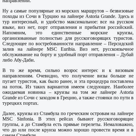
направлений.
Ну а самые популярные из морских маршрутов – безвизовые
походы из Сочи в Турцию на лайнере Astoria Grande. Здесь и
тур интересный, и удобство максимальное: все на русском
языке, виз нет, порт отправления и прибытия российский.
Напомним, это единственные морские круизы,
организованные полностью для русскоговорящих туристов.
Следующее по востребованности направление – Персидский
залив на лайнере MSC Euribia. Виз нет, русскоязычное
обслуживание на борту и удобный порт отправления – Дубай
либо Абу-Даби.
В то же время, сильно возрос интерес и к визовым
направлениям. Очевидно, что получение визы больше не
пугает туристов, как было ранее, и эта процедура поставлена
на поток. Из таких вариантов имеем следующее. Наиболее
ожидаемая новинка – круизы на том же лайнере Astoria
Grande из Сочи с заходом в Грецию, а также стоянки по пути в
турецких портах.
Далее, круизы из Стамбула по греческим островам на лайнере
MSC Sinfonia. В этих рейсах бывают русскоговорящие
группы, а до Стамбула есть прямые перелеты. Немаловажно,
что до или после круиза можно хорошо провести время и в
самом Стамбуле.