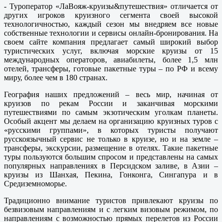
- Туроператор «ЛаВояж-круизы&путешествия» отличается от
других игроков круизного сегмента своей высокой
технологичностью, каждый сезон мы внедряем все новые
собственные технологии и сервисы онлайн-бронирования. На
своем сайте компания предлагает самый широкий выбор
туристических услуг, включая морские круизы от 15
международных операторов, авиабилеты, более 1,5 млн
отелей, трансферы, готовые пакетные туры – по РФ и всему
миру, более чем в 180 странах.
География наших предложений – весь мир, начиная от
круизов по рекам России и заканчивая морскими
путешествиями по самым экзотическим уголкам планеты.
Особый акцент мы делаем на организацию круизных туров с
«русскими группами», в которых туристы получают
русскоязычный сервис не только в круизе, но и на земле –
трансферы, экскурсии, размещение в отелях. Такие пакетные
туры пользуются большим спросом и представлены на самых
популярных направлениях в Персидском заливе, в Азии –
круизы из Шанхая, Пекина, Гонконга, Сингапура и в
Средиземноморье.
Традиционно внимание туристов привлекают круизы по
безвизовым направлениям и с легким визовым режимом, по
направлениям с возможностью прямых перелетов из России