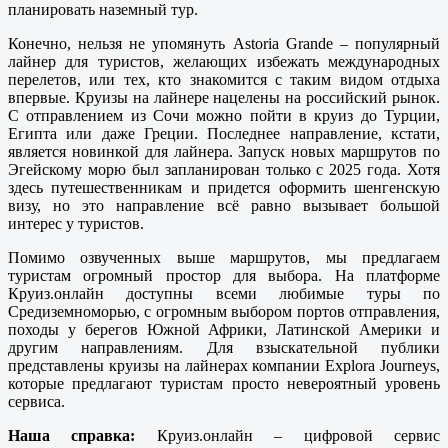
планировать наземный тур.
Конечно, нельзя не упомянуть Astoria Grande – популярный
лайнер для туристов, желающих избежать международных
перелетов, или тех, кто знакомится с таким видом отдыха
впервые. Круизы на лайнере нацелены на российский рынок.
С отправлением из Сочи можно пойти в круиз до Турции,
Египта или даже Греции. Последнее направление, кстати,
является новинкой для лайнера. Запуск новых маршрутов по
Эгейскому морю был запланирован только с 2025 года. Хотя
здесь путешественникам и придется оформить шенгенскую
визу, но это направление всё равно вызывает большой
интерес у туристов.
Помимо озвученных выше маршрутов, мы предлагаем
туристам огромный простор для выбора. На платформе
Круиз.онлайн доступны всеми любимые туры по
Средиземноморью, с огромным выбором портов отправления,
походы у берегов Южной Африки, Латинской Америки и
другим направлениям. Для взыскательной публики
представлены круизы на лайнерах компании Explora Journeys,
которые предлагают туристам просто невероятный уровень
сервиса.
Наша справка:
Круиз.онлайн – цифровой сервис