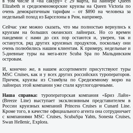
в том числе и «на сакуру» с 29 марта, на лайнере Queen
Elizabeth и средиземноморские круизы на Queen Victoria по
очень демократичным тарифам – от $890 на человека за
недельный поход из Барселоны в Рим, например.
Сейчас уже можно сказать, что мы полностью вернулись к
круизам на больших океанских лайнерах. Но со времен
пандемии с нами до сих пор остаются и, уверен, так и
останутся, ряд других круизных продуктов, поскольку они
очень полюбились нашим клиентам. К примеру, недельные и
5-дневные туры на мега-яхте Scuba Spa по Мальдивским
островам.
И, конечно же, в нашем ассортименте присутствуют туры
MSC Cruises, как и у всех других российских туроператоров.
Причем, круизы из Стамбула по Средиземному морю на
лайнерах этой компании уже стали круглогодичными.
Наша справка:
туроператорская компания «Бриз Лайн»
(Breeze Line) выступает эксклюзивным представителем в
России круизных компаний Princess Cruises и Cunard Line.
Кроме того, в качестве официального агента она сотрудничает
с компаниями MSC Cruises, ScubaSpa Yahts, Sonesta Cruises,
Swan Hellenic, Explora.