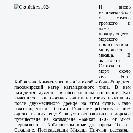
И вновь
начинаем обзор
с самого
громкого и
даже
шокирующего
морского
происшествия
минувшего
месяца. В
акватории
Охотского
моря около
села Усть-
Хайрюзово Камчатского края 14 октября был обнаружен
пассажирский катер катамаранного типа. В нем
находился мужчина в обессиленном состоянии. Как
выяснилось, он оказался одним из троих выживших
после двухмесячного дрейфа на этом судне. Стало
известно, что два брата с 15-летним ребенком, сыном
одного из них, еще 9 августа отправились в морское
путешествие на катамаране «Байкат 470» от мыса
Перовского в Хабаровском крае до города Оха на
Сахалине. Пострадавший Михаил Пичугин рассказал,