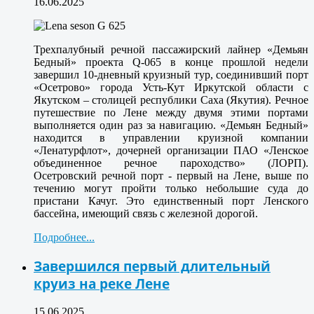
16.06.2025
Трехпалубный речной пассажирский лайнер «Демьян
Бедный» проекта Q-065 в конце прошлой недели
завершил 10-дневный круизный тур, соединивший порт
«Осетрово» города Усть-Кут Иркутской области с
Якутском – столицей республики Саха (Якутия). Речное
путешествие по Лене между двумя этими портами
выполняется один раз за навигацию. «Демьян Бедный»
находится в управлении круизной компании
«Ленатурфлот», дочерней организации ПАО «Ленское
объединенное речное пароходство» (ЛОРП).
Осетровский речной порт - первый на Лене, выше по
течению могут пройти только небольшие суда до
пристани Качуг. Это единственный порт Ленского
бассейна, имеющий связь с железной дорогой.
Подробнее...
Завершился первый длительный
круиз на реке Лене
15.06.2025