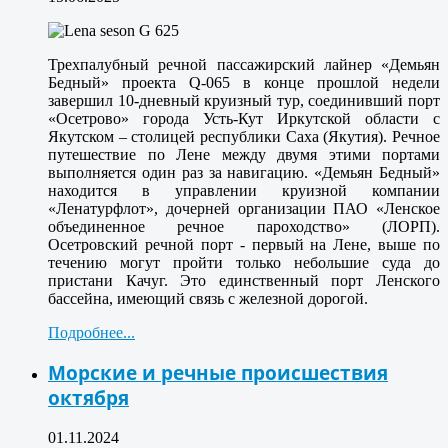
Трехпалубный речной пассажирский лайнер «Демьян
Бедный» проекта Q-065 в конце прошлой недели
завершил 10-дневный круизный тур, соединивший порт
«Осетрово» города Усть-Кут Иркутской области с
Якутском – столицей республики Саха (Якутия). Речное
путешествие по Лене между двумя этими портами
выполняется один раз за навигацию. «Демьян Бедный»
находится в управлении круизной компании
«Ленатурфлот», дочерней организации ПАО «Ленское
объединенное речное пароходство» (ЛОРП).
Осетровский речной порт - первый на Лене, выше по
течению могут пройти только небольшие суда до
пристани Качуг. Это единственный порт Ленского
бассейна, имеющий связь с железной дорогой.
Подробнее...
Морские и речные происшествия
октября
01.11.2024