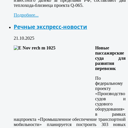
известного далеко за пределами РФ, составляют два
теплохода-близнеца проекта Q-065.
Подробнее...
Речные экспресс-новости
21.10.2025
Новые
пассажирские
суда для
развития
перевозок
По
федеральному
проекту
«Производство
судов и
судового
оборудования»
в рамках
нацпроекта «Промышленное обеспечение транспортной
мобильности» планируется построить 303 новых