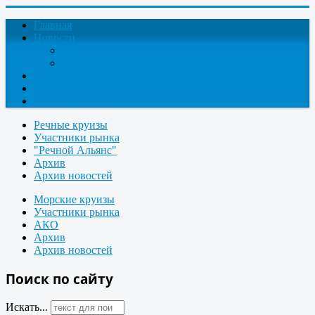
Главная
Новости
Круизные новости
Новости компаний
О проекте
Контакты
Поиск круизов
Речные круизы
Участники рынка
"Речной Альянс"
Архив
Архив новостей
Морские круизы
Участники рынка
АКО
Архив
Архив новостей
Поиск по сайту
Искать...