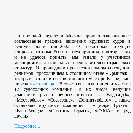
На прошлой неделе в Москве прошло завершающее
согласование графика движения круизных судов в
речную навигацию-2022. О некоторых текущих
вопросах, которые были на нем приняты, и которые так
и не удалось принять, мы узнали у участников
мероприятия и отдельных представителей отраслевых
структур. О прошедшем профессиональном совещании
речников, проходившем в столичном отеле «Эрмитаж»,
который входит в состав холдинга «Цезарь Клаб», наш
портал
уже сообщал
. В этот раз в нем приняли участие
12 судоходных компаний. В их числе, ведущие
участники рынка речных круизов - «ВодоходЪ»,
«Мостурфлот», «Созвездие», «Донинтурфлот», а также
остальные круизные компании – «Цезарь Трэвел»,
«ВолгаWolga», «Спутник Гермес», «ГАМА» и ряд
других.
Подробнее...