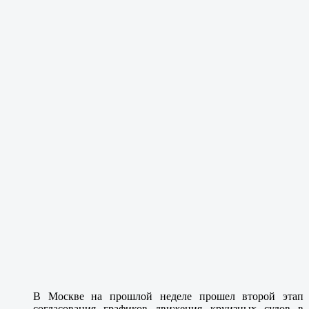
В Москве на прошлой неделе прошел второй этап
согласования графиков движения круизных судов в