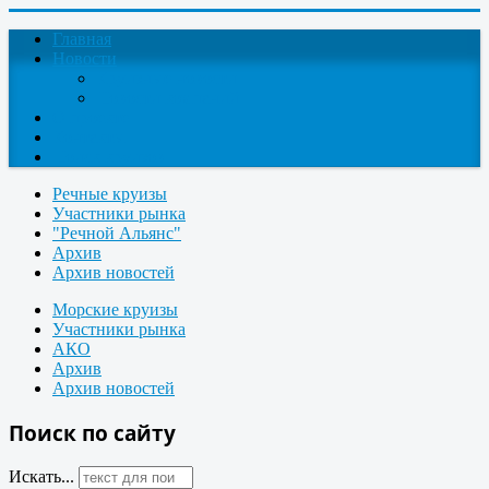
Главная
Новости
Круизные новости
Новости компаний
О проекте
Контакты
Поиск круизов
Речные круизы
Участники рынка
"Речной Альянс"
Архив
Архив новостей
Морские круизы
Участники рынка
АКО
Архив
Архив новостей
Поиск по сайту
Искать...