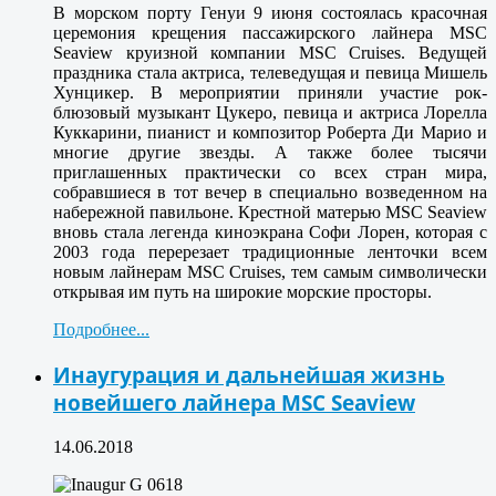
В морском порту Генуи 9 июня состоялась красочная
церемония крещения пассажирского лайнера MSC
Seaview круизной компании MSC Cruises. Ведущей
праздника стала актриса, телеведущая и певица Мишель
Хунцикер. В мероприятии приняли участие рок-
блюзовый музыкант Цукеро, певица и актриса Лорелла
Куккарини, пианист и композитор Роберта Ди Марио и
многие другие звезды. А также более тысячи
приглашенных практически со всех стран мира,
собравшиеся в тот вечер в специально возведенном на
набережной павильоне. Крестной матерью MSC Seaview
вновь стала легенда киноэкрана Софи Лорен, которая с
2003 года перерезает традиционные ленточки всем
новым лайнерам MSC Cruises, тем самым символически
открывая им путь на широкие морские просторы.
Подробнее...
Инаугурация и дальнейшая жизнь
новейшего лайнера MSC Seaview
14.06.2018