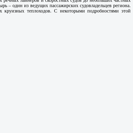
х речных лайнеров и скоростных судов до небольших частных
тырь – один из ведущих пассажирских судовладельцев региона.
х круизных теплоходов. С некоторыми подробностями этой