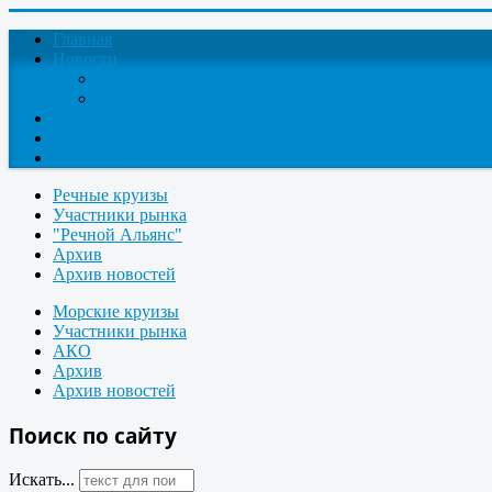
Главная
Новости
Круизные новости
Новости компаний
О проекте
Контакты
Поиск круизов
Речные круизы
Участники рынка
"Речной Альянс"
Архив
Архив новостей
Морские круизы
Участники рынка
АКО
Архив
Архив новостей
Поиск по сайту
Искать...