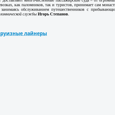
г доставляют многочисленные пассажирские суда – от огромны
евозках, как паломников, так и туристов, принимает сам монас
 занимаясь обслуживанием путешественников с прибывающи
аломнической службы
Игорь Степанов
.
 круизные лайнеры