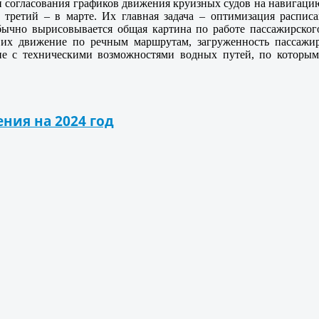
п согласования графиков движения круизных судов на навигацию
е, третий – в марте. Их главная задача – оптимизация распи
бычно вырисовывается общая картина по работе пассажирског
ь, их движение по речным маршрутам, загруженность пассажи
е с техническими возможностями водных путей, по которым 
ния на 2024 год