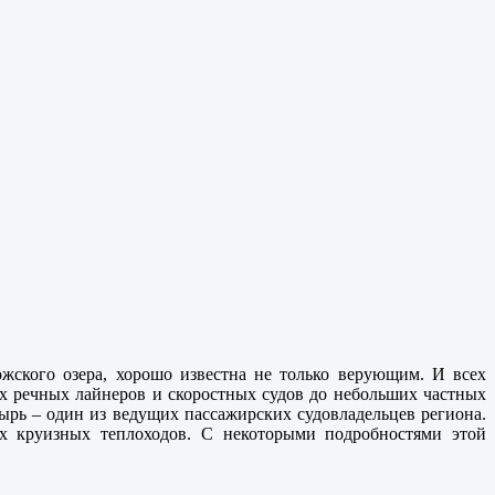
ожского озера, хорошо известна не только верующим. И всех
х речных лайнеров и скоростных судов до небольших частных
тырь – один из ведущих пассажирских судовладельцев региона.
х круизных теплоходов. С некоторыми п
одробностями этой