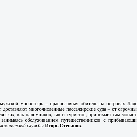
 мужской монастырь – православная
обитель на островах Лад
г доставляют многочисленные пассажирские суда – от огромны
евозках, как паломников, так и туристов, принимает сам монас
 занимаясь обслуживанием путешественников с прибывающи
аломнической службы
Игорь Степанов
.