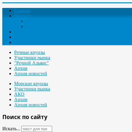
Главная
Новости
Круизные новости
Новости компаний
О проекте
Контакты
Поиск круизов
Речные круизы
Участники рынка
"Речной Альянс"
Архив
Архив новостей
Морские круизы
Участники рынка
АКО
Архив
Архив новостей
Поиск по сайту
Искать...