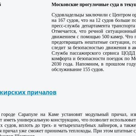
Московские прогулочные суда в теку
Судовладельцы заключили с Центром о
на 167 судов, что на 12 судов больше 
пресс-служба департамента транспорт
Отмечается, что речной ситуационны
движением с помощью 500 камер. Что п
предотвращать нештатные ситуации, г
следит за безопасностью движения в а
Служба пассажирского сервиса ЦОДД 
комфорта и безопасности поездок по Мо
2030 года. Напомним, в прошлом год
обслуживание 155 судов.
жирских причалов
 городе Сарапуле на Каме установят модульный причал, из
т иметь универсальную конструкцию, что позволит использовать
х судов, вплоть до трех- и четырехпалубных лайнеров, а такж
ая причал уже сможет принимать теплоходы. При этом штатные с