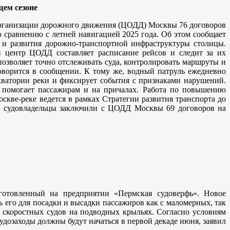
щем сезоне
рганизации дорожного движения (ЦОДД) Москвы 76 договоров
по сравнению с летней навигацией 2025 года. Об этом сообщает
а и развития дорожно-транспортной инфраструктуры столицы.
й центр ЦОДД составляет расписание рейсов и следит за их
озволяет точно отслеживать суда, контролировать маршруты и
оворится в сообщении. К тому же, водный патруль ежедневно
кватории реки и фиксирует события с признаками нарушений.
помогает пассажирам и на причалах. Работа по повышению
скве-реке ведется в рамках Стратегии развития транспорта до
у судовладельцы заключили с ЦОДД Москвы 69 договоров на
готовленный на предприятии «Пермская судоверфь». Новое
 его для посадки и высадки пассажиров как с маломерных, так
е скоростных судов на подводных крыльях. Согласно условиям
удозаходы должны будут начаться в первой декаде июня, заявил