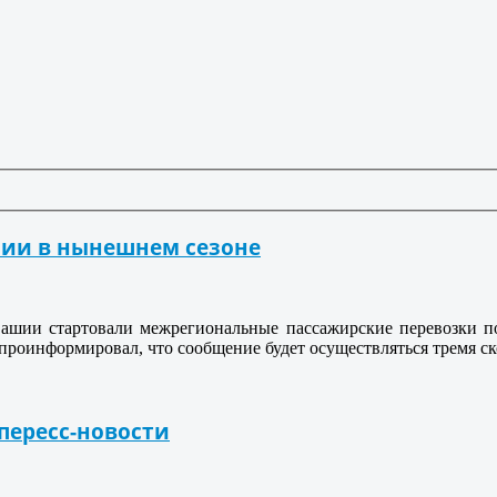
шии в нынешнем сезоне
ашии стартовали межрегиональные пассажирские перевозки по
роинформировал, что сообщение будет осуществляться тремя с
пересс-новости