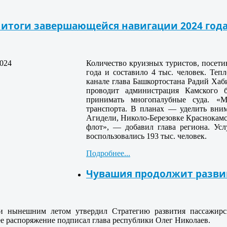
 итоги завершающейся навигации 2024 год
Количество круизных туристов, посети
года и составило 4 тыс. человек. Теп
канале глава Башкортостана Радий Хаб
проводит администрация Камского 
принимать многопалубные суда. «
транспорта. В планах — уделить вни
Агидели, Николо-Березовке Краснокамс
флот», — добавил глава региона. Усл
воспользовались 193 тыс. человек.
Подробнее...
Чувашия продолжит разви
и нынешним летом утвердил Стратегию развития пассажирс
е распоряжение подписал глава республики Олег Николаев.