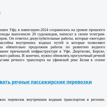
а
вших Уфу, в навигацию-2024 сохранилось на уровне прошлого
лоходы выполнили 20 судозаходов, написал в своем телеграм-
иров.
Он отметил дноуглубительные работы, которые ежегодно
бассейна внутренних водных путей и которые позволяют
Мы обязательно продолжим работы по развитию водного
мание причальной инфраструктуре в Уфе, Дюртюлях, Бирске,
кого района. И конечно, нужно обновлять прогулочный речной
угами речного транспорта на уфимской реке Белая в сезоне
вать речные пассажирские перевозки
ких перевозок внутренним водным транспортом в регионе.