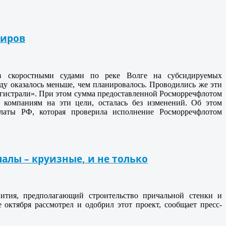
жиров
ов скоростными судами по реке Волге на субсидируемых
у оказалось меньше, чем планировалось. Проводились же эти
агистрали». При этом сумма предоставленной Росморречфлотом
компаниям на эти цели, осталась без изменений. Об этом
латы РФ, которая проверила исполнение Росморречфлотом
алы – круизные, и не только
вития, предполагающий строительство причальной стенки и
октября рассмотрел и одобрил этот проект, сообщает пресс-