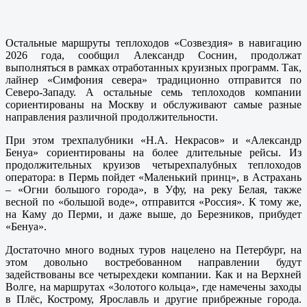
Остальные маршруты теплоходов «Созвездия» в навигацию
2026 года, сообщил Александр Соснин, продолжат
выполняться в рамках отработанных круизных программ. Так,
лайнер «Симфония севера» традиционно отправится по
Северо-Западу. А остальные семь теплоходов компании
сориентированы на Москву и обслуживают самые разные
направления различной продолжительности.
При этом трехпалубники «Н.А. Некрасов» и «Александр
Бенуа» сориентированы на более длительные рейсы. Из
продолжительных круизов четырехпалубных теплоходов
оператора: в Пермь пойдет «Маленький принц», в Астрахань
– «Огни большого города», в Уфу, на реку Белая, также
весной по «большой воде», отправится «Россия». К тому же,
на Каму до Перми, и даже выше, до Березников, прибудет
«Бенуа».
Достаточно много водных туров нацелено на Петербург, на
этом довольно востребованном направлении будут
задействованы все четырехдеки компании. Как и на Верхней
Волге, на маршрутах «Золотого кольца», где намечены заходы
в Плёс, Кострому, Ярославль и другие прибрежные города.