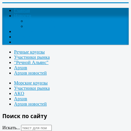
Главная
Новости
Круизные новости
Новости компаний
О проекте
Контакты
Поиск круизов
Речные круизы
Участники рынка
"Речной Альянс"
Архив
Архив новостей
Морские круизы
Участники рынка
АКО
Архив
Архив новостей
Поиск по сайту
Искать...