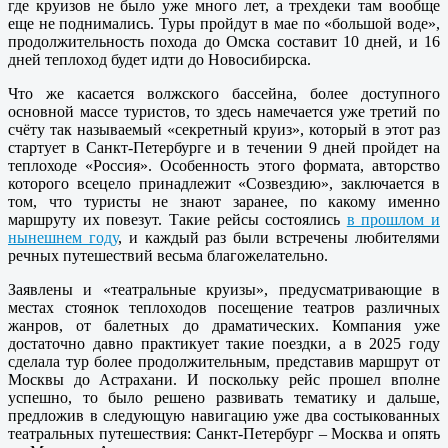
где круизов не было уже много лет, а трехдеки там вообще
еще не поднимались. Туры пройдут в мае по «большой воде»,
продолжительность похода до Омска составит 10 дней, и 16
дней теплоход будет идти до Новосибирска.
Что же касается волжского бассейна, более доступного
основной массе туристов, то здесь намечается уже третий по
счёту так называемый «секретный круиз», который в этот раз
стартует в Санкт-Петербурге и в течении 9 дней пройдет на
теплоходе «Россия». Особенность этого формата, авторство
которого всецело принадлежит «Созвездию», заключается в
том, что туристы не знают заранее, по какому именно
маршруту их повезут. Такие рейсы состоялись
в прошлом и
нынешнем году
, и каждый раз были встречены любителями
речных путешествий весьма благожелательно.
Заявлены и «театральные круизы», предусматривающие в
местах стоянок теплоходов посещение театров различных
жанров, от балетных до драматических. Компания уже
достаточно давно практикует такие поездки, а в 2025 году
сделала тур более продолжительным, представив маршрут от
Москвы до Астрахани. И поскольку рейс прошел вполне
успешно, то было решено развивать тематику и дальше,
предложив в следующую навигацию уже два состыкованных
театральных путешествия: Санкт-Петербург – Москва и опять