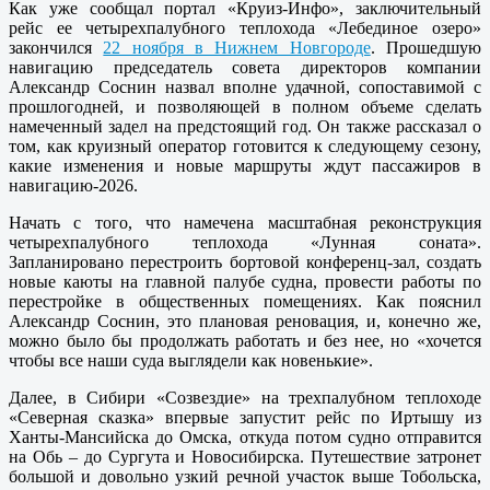
Как уже сообщал портал «Круиз-Инфо», заключительный
рейс ее четырехпалубного теплохода «Лебединое озеро»
закончился
22 ноября в Нижнем Новгороде
. Прошедшую
навигацию председатель совета директоров компании
Александр Соснин назвал вполне удачной, сопоставимой с
прошлогодней, и позволяющей в полном объеме сделать
намеченный задел на предстоящий год. Он также рассказал о
том, как круизный оператор готовится к следующему сезону,
какие изменения и новые маршруты ждут пассажиров в
навигацию-2026.
Начать с того, что намечена масштабная реконструкция
четырехпалубного теплохода «Лунная соната».
Запланировано перестроить бортовой конференц-зал, создать
новые каюты на главной палубе судна, провести работы по
перестройке в общественных помещениях. Как пояснил
Александр Соснин, это плановая реновация, и, конечно же,
можно было бы продолжать работать и без нее, но «хочется
чтобы все наши суда выглядели как новенькие».
Далее, в Сибири «Созвездие» на трехпалубном теплоходе
«Северная сказка» впервые запустит рейс по Иртышу из
Ханты-Мансийска до Омска, откуда потом судно отправится
на Обь – до Сургута и Новосибирска. Путешествие затронет
большой и довольно узкий речной участок выше Тобольска,