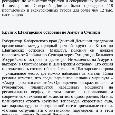
рекордной по количеству туристов и совершенных рейсов. За
4 месяца по Северной Двине было проведено 118
прогулочных и экскурсионных турсов для более чем 12 тыс.
пассажиров.
Круиз к Шантарским островам по Амуру и Сунгари
Губернатор Хабаровского края Дмитрий Демешин предложил
организовать международный речной круиз из Китая до
Шантарских островов. Маршрут, пояснил он, должен
пролегать от Харбина по Сунгари через Тунцзян до Большого
Уссурийского острова и далее до Николаевска-на-Амуре с
выходом в Охотское море к Шантарским островам. Его общая
протяженность составит более 2 тыс. км. Шантарские острова
- уникальное место, где можно наблюдать за китами. Глава
региона отметил, что среди вариантов названия маршрута –
«Амур – река тысячелетий». Одновременно в крае, по словам
губернатора, планируется наращивать мощности на
региональных верфях, в том числе с использованием
современных технологий композитного судостроения. На них
планируется строить круизные теплоходы, скоростные суда,
катамараны, суда на электрической тяге и причальные стенки.
«Готовы сотрудничать с китайскими партнерами и в этом
вопросе», - заявил Дмитрий Демешин.