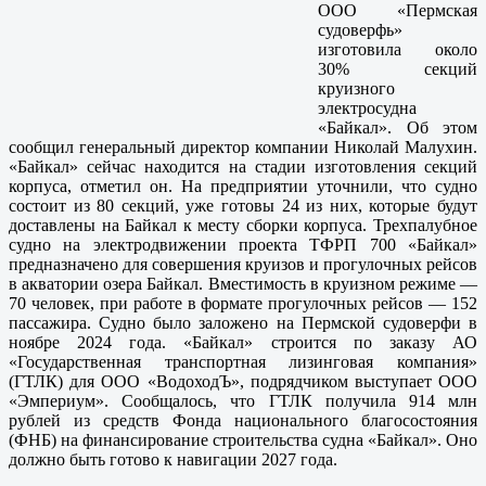
ООО «Пермская
судоверфь»
изготовила около
30% секций
круизного
электросудна
«Байкал». Об этом
сообщил генеральный директор компании Николай Малухин.
«Байкал» сейчас находится на стадии изготовления секций
корпуса, отметил он. На предприятии уточнили, что судно
состоит из 80 секций, уже готовы 24 из них, которые будут
доставлены на Байкал к месту сборки корпуса. Трехпалубное
судно на электродвижении проекта ТФРП 700 «Байкал»
предназначено для совершения круизов и прогулочных рейсов
в акватории озера Байкал. Вместимость в круизном режиме —
70 человек, при работе в формате прогулочных рейсов — 152
пассажира. Судно было заложено на Пермской судоверфи в
ноябре 2024 года. «Байкал» строится по заказу АО
«Государственная транспортная лизинговая компания»
(ГТЛК) для ООО «ВодоходЪ», подрядчиком выступает ООО
«Эмпериум». Сообщалось, что ГТЛК получила 914 млн
рублей из средств Фонда национального благосостояния
(ФНБ) на финансирование строительства судна «Байкал». Оно
должно быть готово к навигации 2027 года.