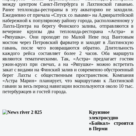
между центром Санкт-Петербурга и Лахтинской гаванью.
Ранее теплоходы-рестораны в эту акваторию не заходили.
Ежедневно от причала «Спуск со львами» на Адмиралтейской
набережной к популярному району города, расположенному у
Лахта-Центра на берегу Финского залива, отправляются в
вечерние круизы два теплохода-ресторана «Астра» и
«Ряпушка». Они проходят по Малой Неве под Вантовым
мостом через Петровский фарватер и заходят в Лахтинскую
гавань, после чего возвращаются обратно. Длительность
каждого рейса составляет более 2 часов. Оба маршрута
являются тематическими. Так, «Астра» предлагает гостям
ужин-круиз при свечах, а на «Ряпушке» можно встретить
закат с видами на Финский залив и современно обустроенный
берег Лахты с общественным пространством. Компания
«Астра Марин» планирует, что маршрутами к Лахтинской
гавани за весь период навигации воспользуются около 10 тыс.
петербуржцев и гостей города.
Круизное
электросудно
«Байкал» строится
в Перми