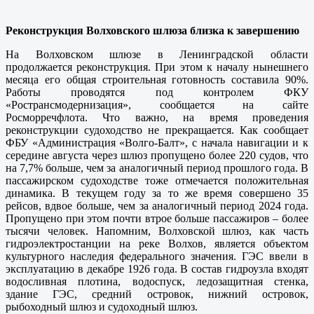
Реконструкция Волховского шлюза близка к завершению
На Волховском шлюзе в Ленинградской области
продолжается реконструкция. При этом к началу нынешнего
месяца его общая строительная готовность составила 90%.
Работы проводятся под контролем ФКУ
«Ространсмодернизация», сообщается на сайте
Росморречфлота. Что важно, на время проведения
реконструкции судоходство не прекращается. Как сообщает
ФБУ «Администрация «Волго-Балт», с начала навигации и к
середине августа через шлюз пропущено более 220 судов, что
на 7,7% больше, чем за аналогичный период прошлого года. В
пассажирском судоходстве тоже отмечается положительная
динамика. В текущем году за то же время совершено 35
рейсов, вдвое больше, чем за аналогичный период 2024 года.
Пропущено при этом почти втрое больше пассажиров – более
тысячи человек. Напомним, Волховской шлюз, как часть
гидроэлектростанции на реке Волхов, является объектом
культурного наследия федерального значения. ГЭС ввели в
эксплуатацию в декабре 1926 года. В состав гидроузла входят
водосливная плотина, водоспуск, ледозащитная стенка,
здание ГЭС, средний островок, нижний островок,
рыбоходный шлюз и судоходный шлюз.