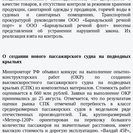
качестве товаров, в отсутствии контроля за режимом хранения
продукции, санитарной одежды у продавцов, горячей воды в
судовых и санитарных помещениях. Транспортной
прокуратурой руководителям ООО «Барнаульский речной
порт» и ООО «Барнаульский речной флот» внесены
представления об устранении нарушений закона. Их
реализация взята на контроль.
О создании нового пассажирского судна на подводных
крыльях
Минпромторг РФ объявил конкурс на выполнение опытно-
конструкторских работ (ОКР) по созданию
высокоскоростного пассажирского судна на подводных
крыльях (СПК) из композитных материалов. Стоимость работ
оценивается в 660 млн рублей. Заявки на выполнение ОКР
принимались до 25 августа. Отмечается, что по результатам
оценки рынка СПК отмечена0 потребность в классе
среднеразмерных пассажирских судов в модельном ряде
отечественных производителей. Так, крупноразмерный
«Метеор-120Р» ориентирован на перевозку большого
количества пассажиров на значительные расстояния, имеет
высокую стоимость и дорогую эксплуатацию. «Валдай 45Р»,