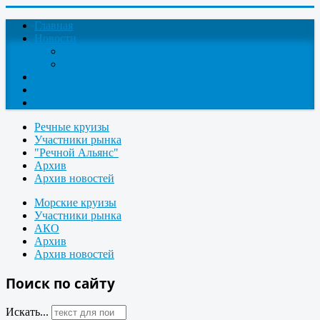
Главная
Новости
Круизные новости
Новости компаний
О проекте
Контакты
Поиск круизов
Речные круизы
Участники рынка
"Речной Альянс"
Архив
Архив новостей
Морские круизы
Участники рынка
АКО
Архив
Архив новостей
Поиск по сайту
Искать...