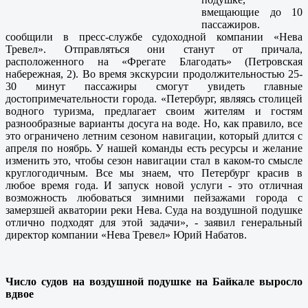
вмещающие до 10
пассажиров.
сообщили в пресс-службе судоходной компании «Нева
Тревел». Отправляться они станут от причала,
расположенного на «Фрегате Благодать» (Петровская
набережная, 2). Во время экскурсии продолжительностью 25-
30 минут пассажиры смогут увидеть главные
достопримечательности города. «Петербург, являясь столицей
водного туризма, предлагает своим жителям и гостям
разнообразные варианты досуга на воде. Но, как правило, все
это ограничено летним сезоном навигации, который длится с
апреля по ноябрь. У нашей команды есть ресурсы и желание
изменить это, чтобы сезон навигации стал в каком-то смысле
круглогодичным. Все мы знаем, что Петербург красив в
любое время года. И запуск новой услуги - это отличная
возможность любоваться зимними пейзажами города с
замерзшей акватории реки Нева. Суда на воздушной подушке
отлично подходят для этой задачи», - заявил генеральный
директор компании «Нева Тревел» Юрий Набатов.
Число судов на воздушной подушке на Байкале выросло
вдвое