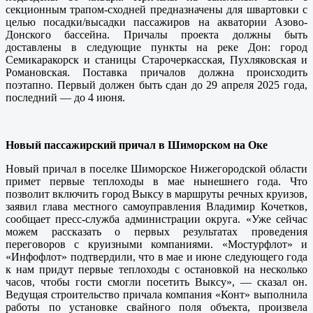
секционным трапом-сходней предназначены для швартовки с
целью посадки/высадки пассажиров на акватории Азово-
Донского бассейна. Причалы проекта должны быть
доставлены в следующие пункты на реке Дон: город
Семикаракорск и станицы Старочеркасская, Пухляковская и
Романовская. Поставка причалов должна происходить
поэтапно. Первый должен быть сдан до 29 апреля 2025 года,
последний — до 4 июня.
Новый пассажирский причал в Шиморском на Оке
Новый причал в поселке Шиморское Нижегородской области
примет первые теплоходы в мае нынешнего года. Что
позволит включить город Выксу в маршруты речных круизов,
заявил глава местного самоуправления Владимир Кочетков,
сообщает пресс-служба администрации округа. «Уже сейчас
можем рассказать о первых результатах проведения
переговоров с круизными компаниями. «Мостурфлот» и
«Инфофлот» подтвердили, что в мае и июне следующего года
к нам придут первые теплоходы с остановкой на несколько
часов, чтобы гости смогли посетить Выксу», — сказал он.
Ведущая строительство причала компания «Конт» выполнила
работы по установке свайного поля объекта, произвела