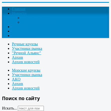
Главная
Новости
Круизные новости
Новости компаний
О проекте
Контакты
Поиск круизов
Речные круизы
Участники рынка
"Речной Альянс"
Архив
Архив новостей
Морские круизы
Участники рынка
АКО
Архив
Архив новостей
Поиск по сайту
Искать...