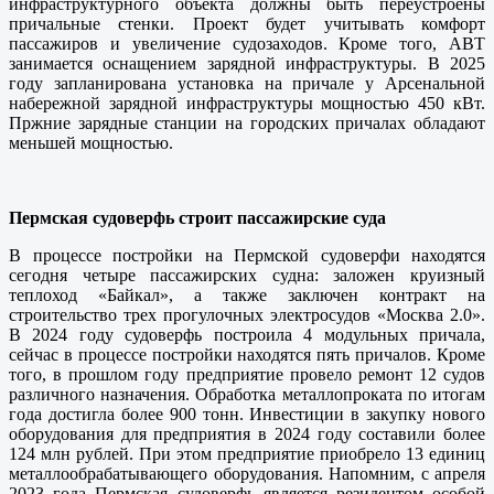
инфраструктурного объекта должны быть переустроены
причальные стенки. Проект будет учитывать комфорт
пассажиров и увеличение судозаходов. Кроме того, АВТ
занимается оснащением зарядной инфраструктуры. В 2025
году запланирована установка на причале у Арсенальной
набережной зарядной инфраструктуры мощностью 450 кВт.
Пржние зарядные станции на городских причалах обладают
меньшей мощностью.
Пермская судоверфь строит пассажирские суда
В процессе постройки на Пермской судоверфи находятся
сегодня четыре пассажирских судна: заложен круизный
теплоход «Байкал», а также заключен контракт на
строительство трех прогулочных электросудов «Москва 2.0».
В 2024 году судоверфь построила 4 модульных причала,
сейчас в процессе постройки находятся пять причалов. Кроме
того, в прошлом году предприятие провело ремонт 12 судов
различного назначения. Обработка металлопроката по итогам
года достигла более 900 тонн. Инвестиции в закупку нового
оборудования для предприятия в 2024 году составили более
124 млн рублей. При этом предприятие приобрело 13 единиц
металлообрабатывающего оборудования. Напомним, с апреля
2023 года Пермская судоверфь является резидентом особой