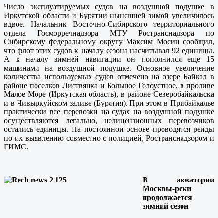
Число эксплуатируемых судов на воздушной подушке в
Иркутской области и Бурятии нынешней зимой увеличилось
вдвое. Начальник Восточно-Сибирского территориального
отдела Госморречнадзора МТУ Ространснадзора по
Сибирскому федеральному округу Максим Мосин сообщил,
что флот этих судов к началу сезона насчитывал 92 единицы.
А к началу зимней навигации он пополнился еще 15
машинами на воздушной подушке. Основное увеличение
количества используемых судов отмечено на озере Байкал в
районе поселков Листвянка и Большое Голоустное, в проливе
Малое Море (Иркутская область), в районе Северобайкальска
и в Чивыркуйском заливе (Бурятия). При этом в Прибайкалье
практически все перевозки на судах на воздушной подушке
осуществляются легально, нелицензионных перевозчиков
остались единицы. На постоянной основе проводятся рейды
по их выявлению совместно с полицией, Ространснадзором и
ГИМС.
В акватории
Москвы-реки
продолжается
зимний сезон