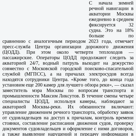
С начала зимней
речной навигации в
акватории Москвы
ежедневно в среднем
фиксируется 32
судна. Это на 18%
больше по
сравнению с аналогичным периодом 2023 года, отмечает
пресс-служба Центра организации дорожного движения
(ЦОДД). При этом около четверти теплоходов —
пассажирские. Операторы ЦОДД продолжают следить за
акваторией 24/7, водный патруль выходит на дежурство
совместно с Московской городской поисково-спасательной
службой (МГПСС), а на причалах электросудов всегда
находятся сотрудники Центра. «Кроме того, до конца года
установим еще 200 камер для лучшего обзора реки», — сказал
заместитель мэра Москвы по вопросам транспорта и
промышленности Максим Ликсутов. В течение смены четыре
специалисты ЦОДД, используя камеры, наблюдают за
акваторией Москвы-реки. Их обязанности включают:
управление движением речного транспорта, обработку заявок
от судовладельцев на доступ к причалам, контроль времени
стоянки, составление расписания движения судов, проверку
документов судовладельцев и оформление с ними договоров,
а также выявление нарушений и передачу информации в