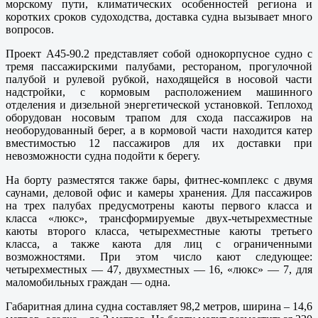
морскому пути, климатических особенностей региона и
коротких сроков судоходства, доставка судна вызывает много
вопросов.
Проект А45-90.2 представляет собой однокорпусное судно с
тремя пассажирскими палубами, рестораном, прогулочной
палубой и рулевой рубкой, находящейся в носовой части
надстройки, с кормовым расположением машинного
отделения и дизельной энергетической установкой. Теплоход
оборудован носовым трапом для схода пассажиров на
необорудованный берег, а в кормовой части находится катер
вместимостью 12 пассажиров для их доставки при
невозможности судна подойти к берегу.
На борту разместятся также бары, фитнес-комплекс с двумя
саунами, деловой офис и камеры хранения. Для пассажиров
на трех палубах предусмотрены каюты первого класса и
класса «люкс», трансформируемые двух-четырехместные
каюты второго класса, четырехместные каюты третьего
класса, а также каюта для лиц с ограниченными
возможностями. При этом число кают следующее:
четырехместных — 47, двухместных — 16, «люкс» — 7, для
маломобильных граждан — одна.
Габаритная длина судна составляет 98,2 метров, ширина – 14,6