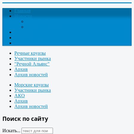
Главная
Новости
Круизные новости
Новости компаний
О проекте
Контакты
Поиск круизов
Речные круизы
Участники рынка
"Речной Альянс"
Архив
Архив новостей
Морские круизы
Участники рынка
АКО
Архив
Архив новостей
Поиск по сайту
Искать...