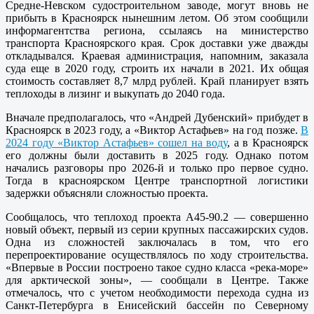
Средне-Невском судостроительном заводе, могут вновь не
прибыть в Красноярск нынешним летом. Об этом сообщили
информагентства региона, ссылаясь на министерство
транспорта Красноярского края. Срок доставки уже дважды
откладывался. Краевая администрация, напомним, заказала
суда еще в 2020 году, строить их начали в 2021. Их общая
стоимость составляет 8,7 млрд рублей. Край планирует взять
теплоходы в лизинг и выкупать до 2040 года.
Вначале предполагалось, что «Андрей Дубенский» прибудет в
Красноярск в 2023 году, а «Виктор Астафьев» на год позже.
В
2024 году «Виктор Астафьев» сошел на воду
, а в Красноярск
его должны были доставить в 2025 году. Однако потом
начались разговоры про 2026-й и только про первое судно.
Тогда в красноярском Центре транспортной логистики
задержки объясняли сложностью проекта.
Сообщалось, что теплоход проекта А45-90.2 — совершенно
новый объект, первый из серии крупных пассажирских судов.
Одна из сложностей заключалась в том, что его
перепроектирование осуществлялось по ходу строительства.
«Впервые в России построено такое судно класса «река-море»
для арктической зоны», — сообщали в Центре. Также
отмечалось, что с учетом необходимости перехода судна из
Санкт-Петербурга в Енисейский бассейн по Северному