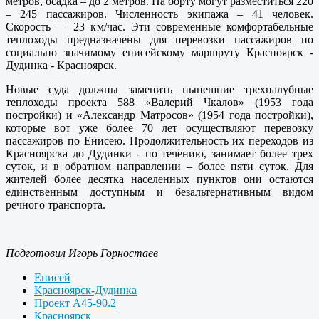
метров, осадка – до 2 метров. На борту могут разместиться 220
– 245 пассажиров. Численность экипажа – 41 человек.
Скорость — 23 км/час. Эти современные комфортабельные
теплоходы предназначены для перевозки пассажиров по
социально значимому енисейскому маршруту Красноярск -
Дудинка - Красноярск.
Новые суда должны заменить нынешние трехпалубные
теплоходы проекта 588 «Валерий Чкалов» (1953 года
постройки) и «Александр Матросов» (1954 года постройки),
которые вот уже более 70 лет осуществляют перевозку
пассажиров по Енисею. Продолжительность их переходов из
Красноярска до Дудинки - по течению, занимает более трех
суток, и в обратном направлении – более пяти суток. Для
жителей более десятка населенных пунктов они остаются
единственным доступным и безальтернативным видом
речного транспорта.
Подготовил Игорь Горностаев
Енисей
Красноярск-Дудинка
Проект А45-90.2
Красноярск