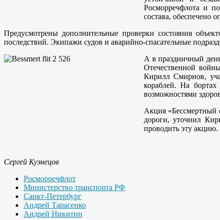
Росморречфлота и по
состава, обеспечено 
Предусмотрены дополнительные проверки состояния объекто
последствий. Экипажи судов и аварийно-спасательные подразд
А в праздничный день
Отечественной войны
Кирилл Смирнов, уча
кораблей. На бортах
возможностями здоров
Акция «Бессмертный ф
дороги, уточнил Кир
проводить эту акцию.
Сергей Кузнецов
Росморречфлот
Министерство транспорта РФ
Санкт-Петербург
Андрей Тарасенко
Андрей Никитин