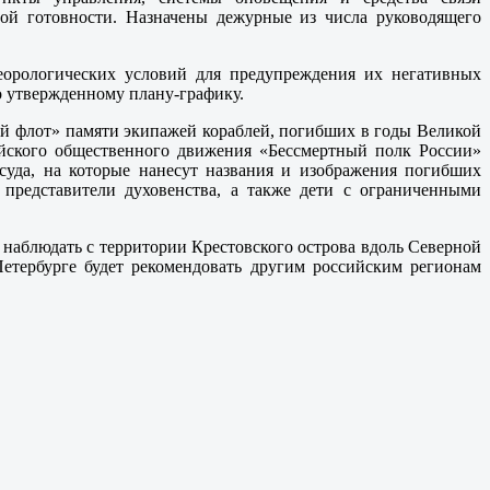
й готовности. Назначены дежурные из числа руководящего
еорологических условий для предупреждения их негативных
о утвержденному плану-графику.
ый флот» памяти экипажей кораблей, погибших в годы Великой
йского общественного движения «Бессмертный полк России»
уда, на которые нанесут названия и изображения погибших
 представители духовенства, а также дети с ограниченными
 наблюдать с территории Крестовского острова вдоль Северной
етербурге будет рекомендовать другим российским регионам