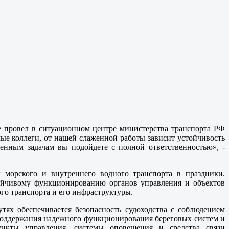
е провел в ситуационном центре министерства транспорта РФ
ые коллеги, от нашей слаженной работы зависит устойчивость
ленным задачам вы подойдете с полной ответственностью», -
 морского и внутреннего водного транспорта в праздники.
тойчивому функционированию органов управления и объектов
го транспорта и его инфраструктуры.
тях обеспечивается безопасность судоходства с соблюдением
поддержания надежного функционирования береговых систем и
ункты управления, системы оповещения и средства связи