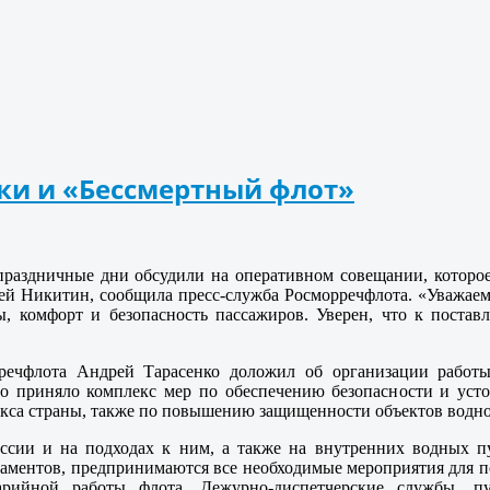
ики и «Бессмертный флот»
 праздничные дни обсудили на оперативном совещании, которо
ей Никитин, сообщила пресс-служба Росморречфлота. «Уважаем
ы, комфорт и безопасность пассажиров. Уверен, что к постав
речфлота Андрей Тарасенко доложил об организации работы
во приняло комплекс мер по обеспечению безопасности и ус
кса страны, также по повышению защищенности объектов водно
ссии и на подходах к ним, а также на внутренних водных пу
ламентов, предпринимаются все необходимые мероприятия для 
арийной работы флота. Дежурно-диспетчерские службы, п