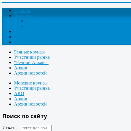
Главная
Новости
Круизные новости
Новости компаний
О проекте
Контакты
Поиск круизов
Речные круизы
Участники рынка
"Речной Альянс"
Архив
Архив новостей
Морские круизы
Участники рынка
АКО
Архив
Архив новостей
Поиск по сайту
Искать...