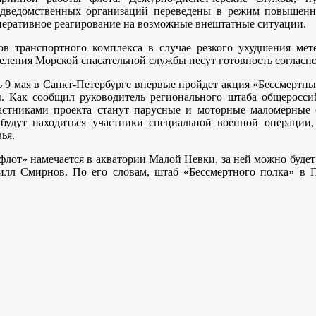
дведомственных организаций переведены в режим повышенно
оперативное реагирование на возможные внештатные ситуации.
в транспортного комплекса в случае резкого ухудшения мет
еления Морской спасательной службы несут готовность согласн
 9 мая в Санкт-Петербурге впервые пройдет акция «Бессмертн
. Как сообщил руководитель регионального штаба общеросси
стниками проекта станут парусные и моторные маломерные с
 будут находиться участники специальной военной операции,
ья.
лот» намечается в акватории Малой Невки, за ней можно будет
илл Смирнов. По его словам, штаб «Бессмертного полка» в П