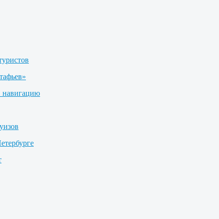
туристов
тафьев»
в навигацию
уизов
етербурге
т