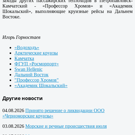
заходы других пассажирских теплоходов в Петропавловск-
Камчатский - «Профессор Хромов» и «Академик
Шокальский», выполняющие круизные рейсы на Дальнем
Востоке.
Игорь Горностаев
«Водоходъ»
Арктические круизы
Камчатка
ФГУП «Росморпорт»
Swan Hellenic
Дальний Восток
"Профессор Хромов"
«Академик Шокальский»
Другие новости
04.08.2026
Принято решение о ликвидации ООО
«Черноморские круизы»
03.08.2026
Морские и речные происшествия июля