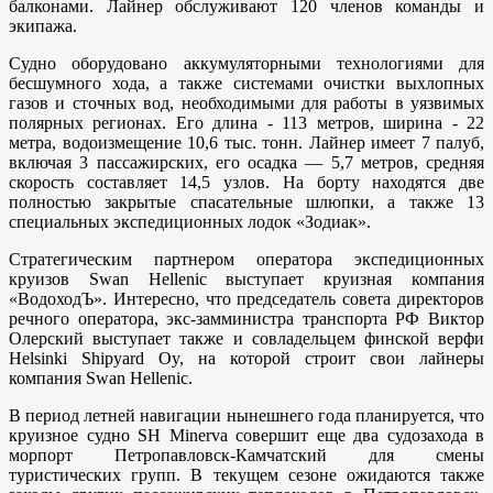
балконами. Лайнер обслуживают 120 членов команды и
экипажа.
Судно оборудовано аккумуляторными технологиями для
бесшумного хода, а также системами очистки выхлопных
газов и сточных вод, необходимыми для работы в уязвимых
полярных регионах. Его длина - 113 метров, ширина - 22
метра, водоизмещение 10,6 тыс. тонн. Лайнер имеет 7 палуб,
включая 3 пассажирских, его осадка — 5,7 метров, средняя
скорость составляет 14,5 узлов. На борту находятся две
полностью закрытые спасательные шлюпки, а также 13
специальных экспедиционных лодок «Зодиак».
Стратегическим партнером оператора экспедиционных
круизов Swan Hellenic выступает круизная компания
«ВодоходЪ». Интересно, что председатель совета директоров
речного оператора, экс-замминистра транспорта РФ Виктор
Олерский выступает также и совладельцем финской верфи
Helsinki Shipyard Oy, на которой строит свои лайнеры
компания Swan Hellenic.
В период летней навигации нынешнего года планируется, что
круизное судно SH Minerva совершит еще два судозахода в
морпорт Петропавловск-Камчатский для смены
туристических групп. В текущем сезоне ожидаются также