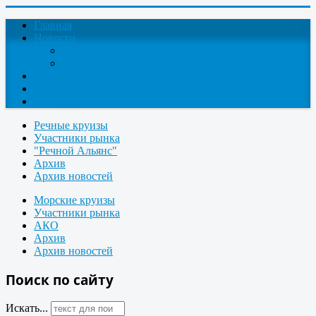
Главная
Новости
Круизные новости
Новости компаний
О проекте
Контакты
Поиск круизов
Речные круизы
Участники рынка
"Речной Альянс"
Архив
Архив новостей
Морские круизы
Участники рынка
АКО
Архив
Архив новостей
Поиск по сайту
Искать...