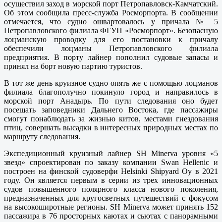
осуществил заход в морской порт Петропавловск-Камчатский.
Об этом сообщила пресс-служба Росморпорта. В сообщении
отмечается, что судно ошвартовалось у причала № 5
Петропавловского филиала ФГУП «Росморпорт». Безопасную
лоцманскую проводку для его постановки к причалу
обеспечили лоцманы Петропавловского филиала
предприятия. В порту лайнер пополнил судовые запасы и
принял на борт новую партию туристов.
В тот же день круизное судно опять же с помощью лоцманов
филиала благополучно покинуло город и направилось в
морской порт Анадырь. По пути следования оно будет
посещать заповедники Дальнего Востока, где пассажиры
смогут понаблюдать за жизнью китов, местами гнездования
птиц, совершать высадки в интересных природных местах по
маршруту следования.
Экспедиционный круизный лайнер SH Minerva уровня «5
звезд» спроектирован по заказу компании Swan Hellenic и
построен на финской судоверфи Helsinki Shipyard Oy в 2021
году. Он является первым в серии из трех инновационных
судов повышенного полярного класса нового поколения,
предназначенных для кругосветных путешествий с фокусом
на высокоширотные регионы. SH Minerva может принять 152
пассажира в 76 просторных каютах и сьютах с панорамными