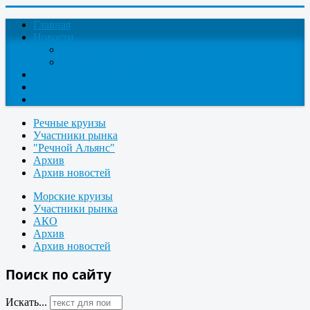
Главная
Новости
Круизные новости
Новости компаний
О проекте
Контакты
Поиск круизов
Речные круизы
Участники рынка
"Речной Альянс"
Архив
Архив новостей
Морские круизы
Участники рынка
АКО
Архив
Архив новостей
Поиск по сайту
Искать...