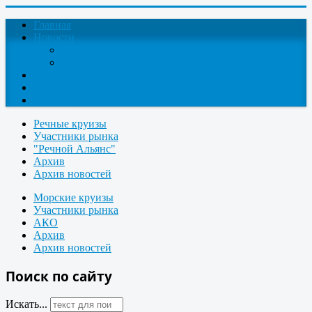
Главная
Новости
Круизные новости
Новости компаний
О проекте
Контакты
Поиск круизов
Речные круизы
Участники рынка
"Речной Альянс"
Архив
Архив новостей
Морские круизы
Участники рынка
АКО
Архив
Архив новостей
Поиск по сайту
Искать...