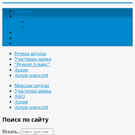
Главная
Новости
Круизные новости
Новости компаний
О проекте
Контакты
Поиск круизов
Речные круизы
Участники рынка
"Речной Альянс"
Архив
Архив новостей
Морские круизы
Участники рынка
АКО
Архив
Архив новостей
Поиск по сайту
Искать...