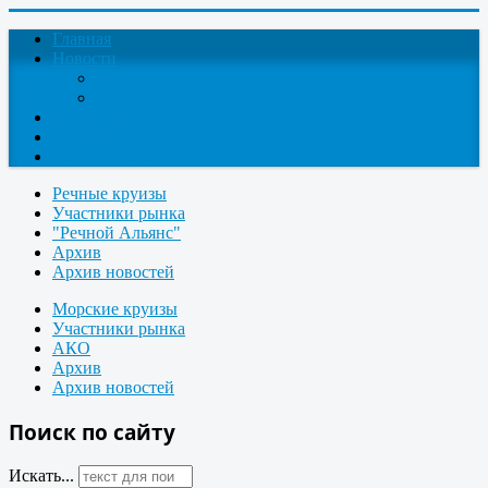
Главная
Новости
Круизные новости
Новости компаний
О проекте
Контакты
Поиск круизов
Речные круизы
Участники рынка
"Речной Альянс"
Архив
Архив новостей
Морские круизы
Участники рынка
АКО
Архив
Архив новостей
Поиск по сайту
Искать...