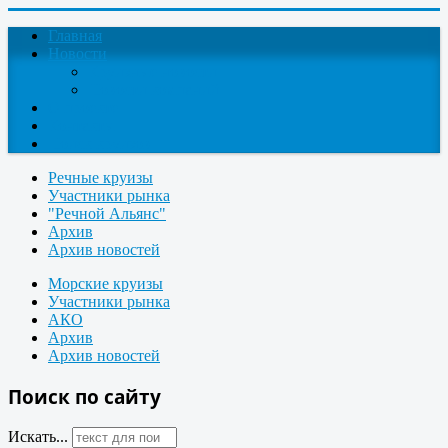
Главная
Новости
Круизные новости
Новости компаний
О проекте
Контакты
Поиск круизов
Речные круизы
Участники рынка
"Речной Альянс"
Архив
Архив новостей
Морские круизы
Участники рынка
АКО
Архив
Архив новостей
Поиск по сайту
Искать...