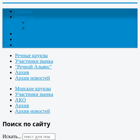
Главная
Новости
Круизные новости
Новости компаний
О проекте
Контакты
Поиск круизов
Речные круизы
Участники рынка
"Речной Альянс"
Архив
Архив новостей
Морские круизы
Участники рынка
АКО
Архив
Архив новостей
Поиск по сайту
Искать...