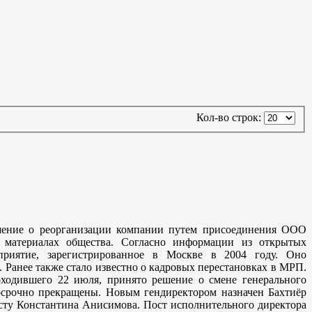
Кол-во строк:
шение о реорганизации компании путем присоединения ООО
х материалах общества. Согласно информации из открытых
приятие, зарегистрированное в Москве в 2004 году. Оно
. Ранее также стало известно о кадровых перестановках в МРП.
оходившего 22 июля, принято решение о смене генерального
осрочно прекращены. Новым гендиректором назначен Бахтиёр
осту Константина Анисимова. Пост исполнительного директора