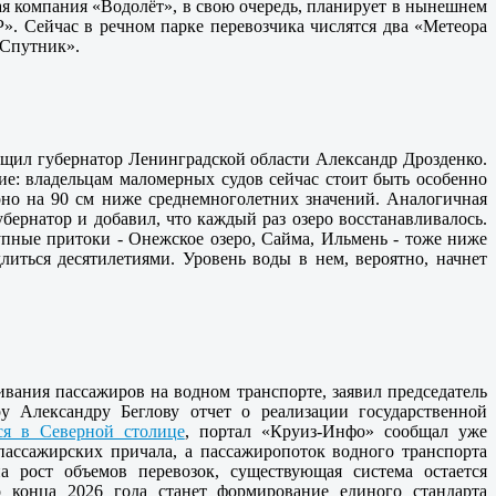
ная компания «Водолёт», в свою очередь, планирует в нынешнем
». Сейчас в речном парке перевозчика числятся два «Метеора
«Спутник».
общил губернатор Ленинградской области Александр Дрозденко.
ие: владельцам маломерных судов сейчас стоит быть особенно
ерно на 90 см ниже среднемноголетних значений. Аналогичная
губернатор и добавил, что каждый раз озеро восстанавливалось.
пные притоки - Онежское озеро, Сайма, Ильмень - тоже ниже
литься десятилетиями. Уровень воды в нем, вероятно, начнет
вания пассажиров на водном транспорте, заявил председатель
у Александру Беглову отчет о реализации государственной
тся в Северной столице
, портал «Круиз-Инфо» сообщал уже
 пассажирских причала, а пассажиропоток водного транспорта
 рост объемов перевозок, существующая система остается
 конца 2026 года станет формирование единого стандарта