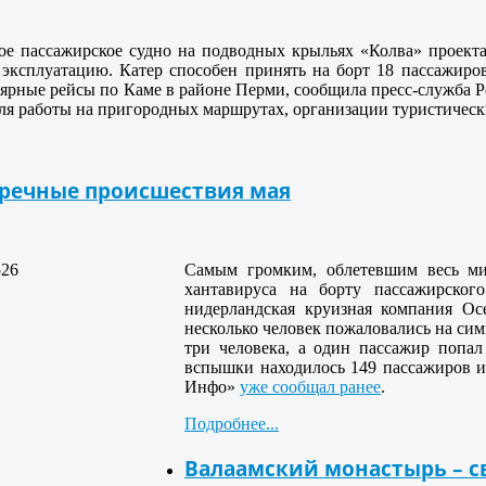
ое пассажирское судно на подводных крыльях «Колва» проекта
эксплуатацию. Катер способен принять на борт 18 пассажиров
ярные рейсы по Каме в районе Перми, сообщила пресс-служба Ро
ля работы на пригородных маршрутах, организации туристическ
 речные происшествия мая
Самым громким, облетевшим весь ми
хантавируса на борту пассажирского
нидерландская круизная компания Oce
несколько человек пожаловались на сим
три человека, а один пассажир попа
вспышки находилось 149 пассажиров и
Инфо»
уже сообщал ранее
.
Подробнее...
Валаамский монастырь – с