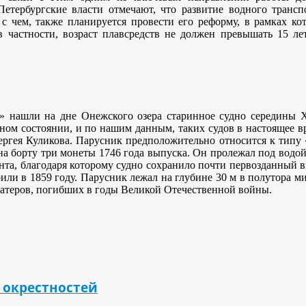
Петербургские власти отмечают, что развитие водного транс
и с чем, также планируется провести его реформу, в рамках 
в частности, возраст плавсредств не должен превышать 15 ле
» нашли на дне Онежского озера старинное судно середины X
ном состоянии, и по нашим данным, таких судов в настоящее в
Сергея Куликова. Парусник предположительно относится к типу
на борту три монеты 1746 года выпуска. Он пролежал под водой
нта, благодаря которому судно сохранило почти первозданный 
ли в 1859 году. Парусник лежал на глубине 30 м в полутора ми
атеров, погибших в годы Великой Отечественной войны.
 окрестностей