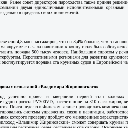
кян. Ранее совет директоров пароходства также принял решени
 компании двумя единоличными исполнительными органами 
аздельно в пределах своих полномочий.
везено 4,8 млн пассажиров, что на 8,4% больше, чем за анал
 маршрутах: с начала навигации к концу июля было обслужено 
оставить порядка 500 тысяч человек. Наибольшим спросом у ре
тербургом. Перспективными регионами для развития круизног
эксплуатируется порядка ста круизных судов в Европейской ча
одовых испытаний «Владимира Жириновского»
вод успешно провел и завершили первый этап ходовых 
 судно проекта PV300VD, рассчитанное на 310 пассажиров, ве
тия. Почти неделю в Финском заливе проводилась комплексная
стировались системы управления, связи и навигации, работоспо
мках которого проверку пройдут его маневренные характеристик
еплоход «Владимир Жириновский» сможет совершать круизы по
рудованы рестораны, бары, бассейны и спа-салоны. Основные х