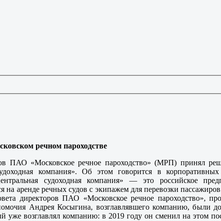
сковском речном пароходстве
ров ПАО «Московское речное пароходство» (МРП) принял ре
судоходная компания». Об этом говорится в корпоративны
Центральная судоходная компания» — это российское пред
я на аренде речных судов с экипажем для перевозки пассажиров
овета директоров ПАО «Московское речное пароходство», пр
номочия Андрея Косыгина, возглавлявшего компанию, были д
й уже возглавлял компанию: в 2019 году он сменил на этом п