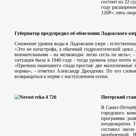
состоит из 22 с
году расширение
120Р», пять ско
Губернатор предупредил об обмелении Ладожского озе
Снижение уровня воды в Ладожском озере - естественны
«Это не катастрофа, а обычный гидрологический цикл. 
внимательными - на мелководье легко сесть на мель», 
ситуация была в 1940 году - тогда уровень упал почти н
«Причина нынешнего спада простая: две малоснежные з
нормы», - отметил Александр Дрозденко. По его слова
возвращаться к норме с наступлением осени.
Питерский ста
В Санкт-Петербу
городского ком
программы раз
неоднократно. 
составил около
разобщенной. 