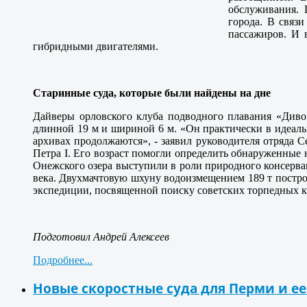
обслуживания. 
города. В связ
пассажиров. И 
гибридными двигателями.
Старинные суда, которые были найдены на дне
Дайверы орловского клуба подводного плавания «Диво
длинной 19 м и шириной 6 м. «Он практически в идеаль
архивах продолжаются», - заявил руководителя отряда 
Петра I. Его возраст помогли определить обнаруженные 
Онежского озера выступили в роли природного консерва
века. Двухмачтовую шхуну водоизмещением 189 т построи
экспедиции, посвященной поиску советских торпедных к
Подготовил Андрей Алексеев
Подробнее...
Новые скоростные суда для Перми и ее