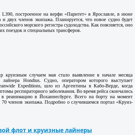
 L390, построенное на верфи «Паритет» в Ярославле, в июне
 и двух членов экипажа. Планируется, что новое судно будет
ссийского морского регистра судоходства. Как поясняется, оно
их поездок и специальных трансферов.
р круизным случаем мая стало выявление в начале месяца
 лайнера Hondius. Судно, оператором которого выступает
anwide Expeditions, шло из Аргентины в Кабо-Верде, когда
птомы респираторного заболевания. Во время рейса скончались
л в реанимацию в Йоханнесбурге. Всего на борту на момент
 70 членов экипажа. Подробно о случившемся портал «Круиз-
вой флот и круизные лайнеры