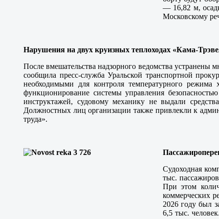
— 16,82 м, осад
Московскому реч
Нарушения на двух круизных теплоходах «Кама-Трэве
После вмешательства надзорного ведомства устранены м
сообщила пресс-служба Уральской транспортной прокур
необходимыми для контроля температурного режима х
функционирование системы управления безопасностью
инструктажей, судовому механику не выдали средств
Должностных лиц организации также привлекли к админ
труда».
Пассажиропере
Судоходная комп
тыс. пассажиров
При этом колич
коммерческих ре
2026 году был 
6,5 тыс. челове