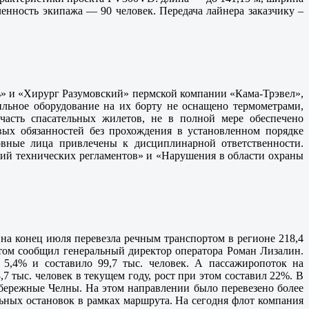
ленность экипажа — 90 человек. Передача лайнера заказчику –
ь» и «Хирург Разумовский» пермской компании «Кама-Трэвел»,
ильное оборудование на их борту не оснащено термометрами,
асть спасательных жилетов, не в полной мере обеспечено
ых обязанностей без прохождения в установленном порядке
вные лица привлечены к дисциплинарной ответственности.
ий технических регламентов» и «Нарушения в области охраны
на конец июля перевезла речным транспортом в регионе 218,4
этом сообщил генеральный директор оператора Роман Лизалин.
5,4% и составило 99,7 тыс. человек. А пассажиропоток на
,7 тыс. человек в текущем году, рост при этом составил 22%. В
бережные Челны. На этом направлении было перевезено более
льных остановок в рамках маршрута. На сегодня флот компания