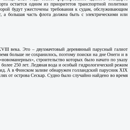
порта остается одним из приоритетов транспортной политики
которой будут ужесточены требования к судам, обслуживающим
т, а большая часть флота должна быть с электрическими или
VIII века. Это – двухмачтовый деревянный парусный галиот
ремя больше не сохранилось, поэтому поиски на дне Онеги и в
 «новоманерных», строительство которых было начато по указу
 более 250 лет. Ледяная вода и особый гидрологический режим
вид. А в Финском заливе обнаружен голландский парусник ХIХ
лях от острова Сескар. Судно было случайно найдено во время