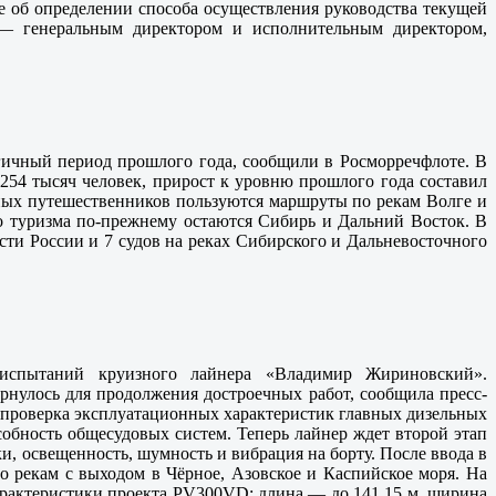
е об определении способа осуществления руководства текущей
— генеральным директором и исполнительным директором,
огичный период прошлого года, сообщили в Росморречфлоте. В
254 тысяч человек, прирост к уровню прошлого года составил
чных путешественников пользуются маршруты по рекам Волге и
о туризма по-прежнему остаются Сибирь и Дальний Восток. В
сти России и 7 судов на реках Сибирского и Дальневосточного
испытаний круизного лайнера «Владимир Жириновский».
рнулось для продолжения достроечных работ, сообщила пресс-
 проверка эксплуатационных характеристик главных дизельных
собность общесудовых систем. Теперь лайнер ждет второй этап
и, освещенность, шумность и вибрация на борту. После ввода в
 рекам с выходом в Чёрное, Азовское и Каспийское моря. На
арактеристики проекта PV300VD: длина — до 141,15 м, ширина