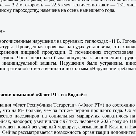
ка — 3,2 м, скорость — 22,5 км/ч, количество кают — 131, чис
ному пароходству, намечена на осень нынешнего года.
л»
ногочисленные нарушения на круизных теплоходах «Н.В. Гогол
атуры. Проведенная проверка на судах установила, что холод
ранения пищевой продукции. В помещениях отсутствовала ч
 судов. Часть персонала была допущена к исполнению трудов
а индивидуальной защиты. Нарушения были устранены, вино
истративной ответственности по статьям «Нарушение требован
возки компаний «Флот РТ» и «Водолёт»
ания «Флот Республики Татарстан» («Флот РТ») по состоянию 
, что на 8% больше, чем за тот же период прошлого года. Об 
ество пассажиров на социальных маршрутах сократилось на 
йсах, наоборот, увеличился с 97 тыс. человек в 2025 году до 118
запущен новый регулярный маршрут, связывающий Казань и На
к. Сейчас рассматривается возможность организации дополните