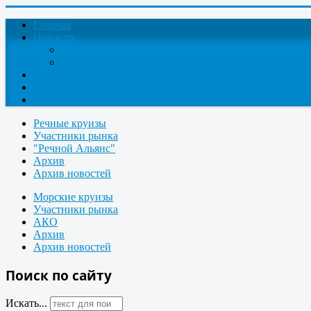
Главная
Новости
Круизные новости
Новости компаний
О проекте
Контакты
Поиск круизов
Речные круизы
Участники рынка
"Речной Альянс"
Архив
Архив новостей
Морские круизы
Участники рынка
АКО
Архив
Архив новостей
Поиск по сайту
Искать...