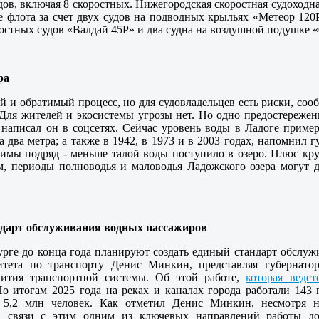
удов, включая 8 скоростных. Нижегородская скоростная судоход
 флота за счет двух судов на подводных крыльях «Метеор 120Р
ростных судов «Валдай 45Р» и два судна на воздушной подушке 
ра
й и обратимый процесс, но для судовладельцев есть риски, со
Для жителей и экосистемы угрозы нет. Но одно предостережен
- написал он в соцсетях. Сейчас уровень воды в Ладоге прим
а два метра; а также в 1942, в 1973 и в 2003 годах, напомнил 
имы подряд - меньше талой воды поступило в озеро. Плюс кру
м, периоды полноводья и маловодья Ладожского озера могут д
ндарт обслуживания водных пассажиров
рге до конца года планируют создать единый стандарт обслужи
итета по транспорту Денис Минкин, представляя губернатор
вития транспортной системы. Об этой работе,
которая веде
По итогам 2025 года на реках и каналах города работали 143
 5,2 млн человек. Как отметил Денис Минкин, несмотря на
В связи с этим одним из ключевых направлений работы до