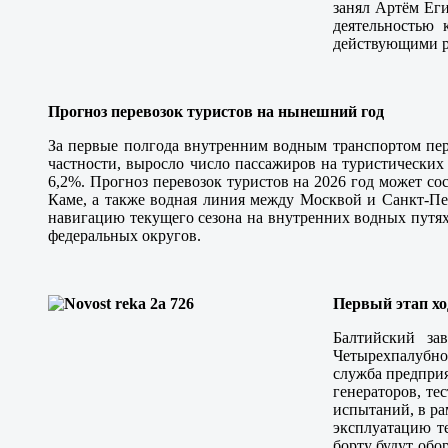
занял Артём Еги
деятельностью
действующими р
Прогноз перевозок туристов на нынешний год
За первые полгода внутренним водным транспортом пере
частности, выросло число пассажиров на туристических
6,2%. Прогноз перевозок туристов на 2026 год может с
Каме, а также водная линия между Москвой и Санкт-Пе
навигацию текущего сезона на внутренних водных путях 
федеральных округов.
Первый этап х
Балтийский за
Четырехпалубное
служба предприя
генераторов, те
испытаний, в ра
эксплуатацию т
борту будут обо